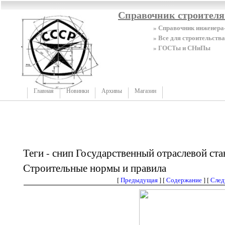
Справочник строител
» Справочник инженера
» Все для строительства
» ГОСТы и СНиПы
Главная
Новинки
Архивы
Магазин
Теги - снип Государственный отраслевой ст
Строительные нормы и правила
[
Предыдущая
] [
Содержание
] [
Сле