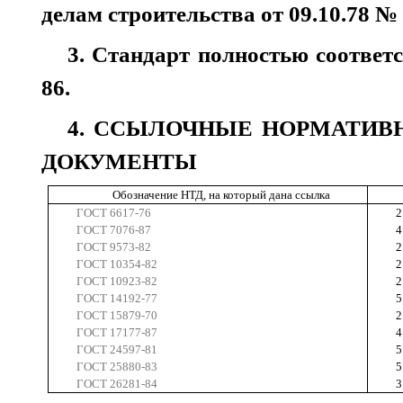
делам строительства от 09.10.78 № 
3. Стандарт полностью соответ
86.
4. ССЫЛОЧНЫЕ НОРМАТИВ
ДОКУМЕНТЫ
Обозначение НТД, на который дана ссылка
ГОСТ 6617-76
2
ГОСТ 7076-87
4
ГОСТ 9573-82
2
ГОСТ 10354-82
2
ГОСТ 10923-82
2
ГОСТ 14192-77
5
ГОСТ 15879-70
2
ГОСТ 17177-87
4
ГОСТ 24597-81
5
ГОСТ 25880-83
5
ГОСТ 26281-84
3