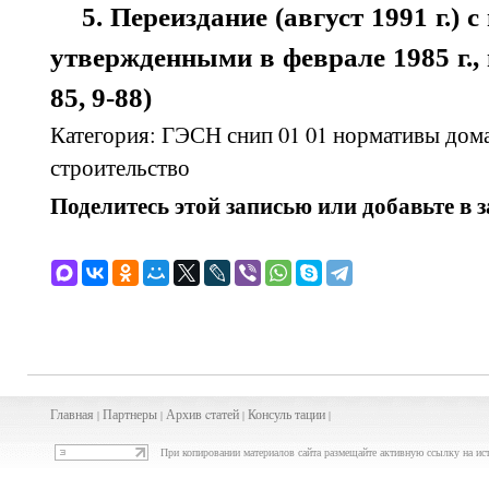
5. Переиздание (август 1991 г.) 
утвержденными в феврале 1985 г., 
85, 9-88)
Категория: ГЭСН снип 01 01 нормативы дома
строительство
Поделитесь этой записью или добавьте в 
Главная
Партнеры
Архив
cта
тей
Консуль
тации
|
|
|
|
При копировании материалов сайта размещайте активную ссылку на ис