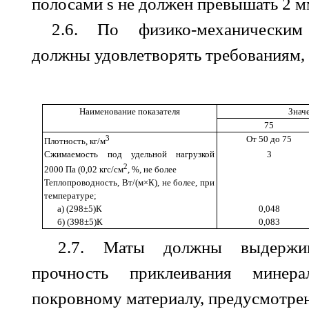
полосами
s
не должен превышать 2 м
2.6. По физико-механическим
должны удовлетворять требованиям, у
Наименование показателя
Знач
75
3
От 50 до 75
Плотность, кг/м
Сжимаемость под удельной нагрузкой
3
2
2000 Па (0,02 кгс/см
, %, не более
Теплопроводность, Вт/(м
×
К), не более, при
температуре;
а) (298±5)К
0,048
б) (398±5)К
0,083
2.7. Маты должны выдержив
прочность приклеивания минер
покровному материалу, предусмотре