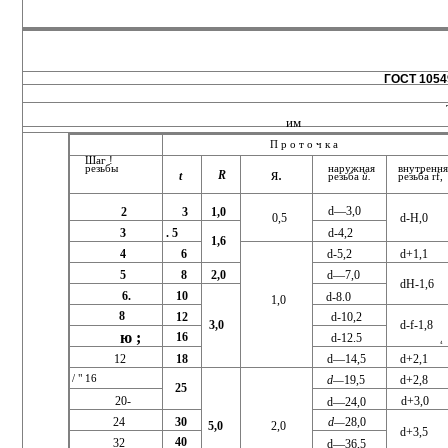
ГОСТ 10549
им
Проточка
Шаг !
резьбы
наружная
внутрення
я.
R
t
резьба
й.
резьба rf,
d—3,0
3
1,0
2
d-H,0
0,5
3
. 5
d-4,2
1,6
4
6
d-5,2
d+1,1
5
8
2,0
d—7,0
dH-1,6
6.
10
d-8.0
1,0
8
12
d-10,2
3,0
d-f-1,8
ю ;
16
d-12.5
4
12
18
d+2,1
d—14,5
/ " 16
d—
19,5
d+2,8
25
20-
d+3,0
d—24,0
24
30
d—
28,0
5,0
2,0
d+3,5
40
32
d—36,5