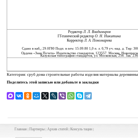
Редактор
Л. Л. Владимиров
ГГехяическнй редактор
О. Н. Никитина
Корректор
Л. А. Пономарева
Сдано в наб,; 29.0Г80 Подп. в new. 15.09.80 1,0 п. л. 0,79 уч.-над. д. Тнр: 3
Ордена «Знак Почета» Издательство стандартов, 123557. Москва, Новопресне
Калужская типография стандартов, ул. Московская, 256. Зак. 23
Категория: сруб дома строительные работы изделия материалы деревянн
Поделитесь этой записью или добавьте в закладки
Главная
Партнеры
Архив
cта
тей
Консуль
тации
|
|
|
|