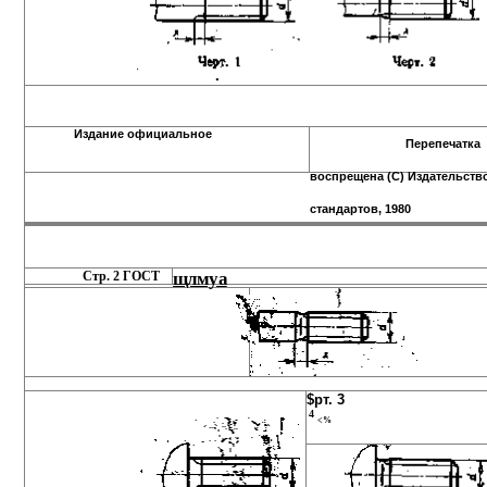
Издание официальное
Перепечатка
воспрещена (С) Издательств
стандартов, 1980
Стр. 2 ГОСТ
щлмуа
$рт. 3
4
<%