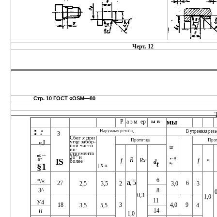
Черт. 12
Стр. 10 ГОСТ «OSM—80
Р
азм
ер
ы в
мы
Наружная резьба,
■
а
В утренняя резь
3
■
я
Сбег
х
при
Проточка
Про
«J
угле забор­
ной части
ш
ин­
струмента
■К **
20° н
и
R
«
Rx
f
IS
f
■ **
Я*
d
более
t
в,
§1
| X п.
6
. */«
а, 5
27
6
2,5
3,0
3
3,5
2
3^
8
0,3
1,0
11
У4
18
3
4,0
9
3,5
5,5.
4
:
н
14
1,0