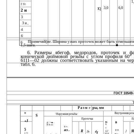
1
2
Уг
3,0
6,0
1Q
2 и
3
3 и ,
4
б
П|римечвй(ие. Ширина узких проточек может быть угменьшен
6
1,5 шага.
■
6. Размеры ябегоф, медородов, проточек и ф
коничес­кой дюймовой резьбы с углом профиля 60
6111—02 должны соответствовать указанным на чер
табл. 6.
ГОСТ 10549—
Разм
е
ры, мм
м
Внутренняя рез
;
Наружная резьбы
S
Проточка
П
«J
в
■и
Я ° *■ -
К
Й В ио
ф о;
Н
5
аз .
о о
R
/
U 0J
d
Дх
щ в-
f
» га
\о о