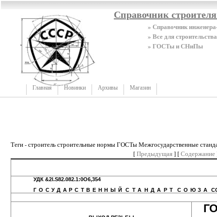
Справочник строител
» Справочник инженера
» Все для строительства
» ГОСТы и СНиПы
Главная
Новинки
Архивы
Магазин
Теги - строитель строительные нормы ГОСТы Межгосударственные станд
[
Предыдущая
] [
Содержание
УДК &2l.S82.082.1:0O6,354 Груп
ГОСУДАРСТВЕННЫЙ
СТАНДАРТ
СОЮЗА
С
Г