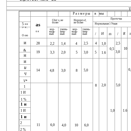
Размеры
в
мы
Проточка
Сбег
х,
не
Недореэ
d,
более
не более
5 ««
as
Нормальная } Узкая
3* Я ,
нор­
нор­
умень­
умень­
о
к
маль­
маль­
шен­
шен­
R
Н
/
/
ный
ный
ный
H
ный
Hi
О ою
и
2,5
28
2,5
4
2,2
1,4
1,0
4
10
0,5
&
3,0
19
3,3
2,0
3,0
5
5
1.6
н
и
и
0
14
5,0
3,0
8
4,8
Ч
V*
2,0
5,0
8
1
1 И
1 %
1 и
1.6
1,0
1 И
1 и
2
6,0
11
4,0
10
6,0
2 %