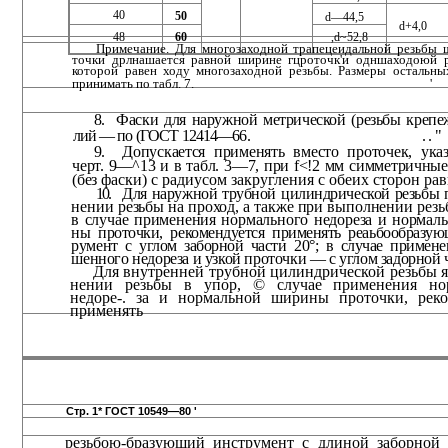
40
50
d—44,5
d+4,0
48
60
,d~52,8
Примечание. Для многозаходной трапецеидальной резьбы 
точки дрлнашается равной ширине гцроточк'и одншаходоюй 
кото­рой равен ходу многозаходной резьбы. Размеры остальны
прини­мать по табл. 7.
'
8.
Фаски для наружной метрической (резьбы крепе
лий — по (ГОСТ 12414—66.
. . "
9.
Допускается применять вместо проточек, ука
черт. 9—^13 и в табл. 3—7, при f<!2 мм симметричны
(без
фаски) с радиусом закругления с обеих сторон р
10.
Для наружной трубной цилиндрической резьбы 
нении резьбы на проход, а также при выполнении резь
в случае применения нормального недореза и нормаль
ны проточки, рекомендуется применять реаьбообразую
румент с углом заборной части 20°; в случае примене
шенного недореза и узкой проточки — с углом задорной ч
Для внутренней трубной цилиндрической резьбы 
нении резьбы в упор, © случае применения но
недоре-. за и нормальной ширины проточки, реко
применять
Стр. 1* ГОСТ 10549—80 '
резьбою-бразующий инструмент с длиной заборной 