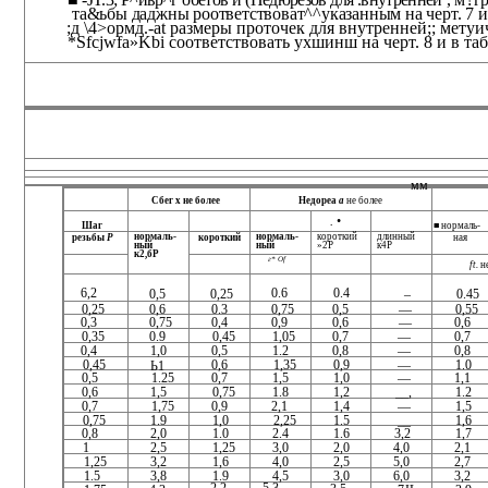
та&ьбы даджны роответствоват^^указанным на черт. 7 и
;д \4>ормд.-at размеры проточек для внутренней;; метуи
*Sfcjwfa»Kbi соответствовать ухшинш на черт. 8 и в табл
мм
Сбег х не более
Недореа
а
не более
.
•
Шаг
■ нормаль-
нормаль­
нормаль­
короткий
длинный
резьбы
Р
короткий
ная
ный
ный
»2Р
к4Р
к2,бР
г* Of
ft.
н
_
6,2
0.6
0.4
0,5
0,25
0.45
0,25
0,6
0.3
0,75
0,5
—
0,55
0,3
0,75
0,4
0,9
0,6
—
0,6
0,35
0.9
0,45
1,05
0,7
—
0,7
0,4
1,0
0,5
1.2
0,8
—
0,8
0,45
0,6
1,35
0,9
—
1.0
Ь1
0,5
1.25
0,7
1,5
1,0
—
1,1
0,6
1,5
0,75
1.8
1,2
__,
1.2
0,7
1,75
0,9
2,1
1,4
—
1,5
0,75
1.9
1,0
2,25
1.5
__
1,6
0,8
2,0
1.0
2.4
1.6
1,7
3,2
1
2,5
1,25
3,0
2,0
4,0
2,1
1,25
3,2
1,6
4,0
2,5
5,0
2,7
1.5
3,8
1.9
4,5
3,0
6,0
3,2