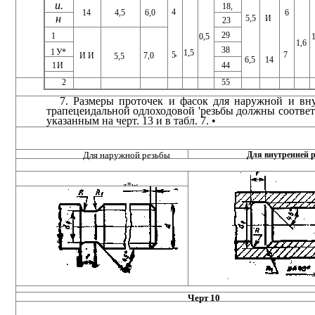
и.
18,
4
6,0
6
14
4,5
н
5,5
И
23
29
1
1
0,5
1,6
38
1 У*
1,5
7
5-
И И
7,0
5,5
6,5
14
1 И
44
2
55
7. Размеры проточек и фасок для наружной и вн
тра­пецеидальной одлоходовой 'резьбы должны соответ
ука­занным на черт. 13 и в табл. 7. •
Для наружной резьбы
Для внутренней 
z*w
Черт 10