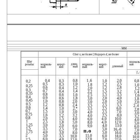
MM
Сбег
х,
не более [ Недорез
d,
не более
Шаг
нормаль
длин­
ная
нормаль­
резьбы
нормаль­
корот­
корот­
длинный
ный
ный
ный
кий
кий
f„
0,4
0,8
2,0
1,6
0,3
1,0
0,8
0,2
0,5
1,0
2,5
0,3
1,2
1.8
1,0
0,25
0,6
1,2
2,8
0,4
1,2
2,0
1,2
0,3
0,7
1,4
0,4
1,5
3,2
2,2
1,4
0,35
0,8
0,6
1,6
1,5
3,5
2.5
1,6
0,4
0,9
0,6
1,8
2,0
4,0
3,0
1,8
0,45
1,0
0,8
2,0
2,0
5,0
3,0
2,0
0.5
1,2
0,8
2,4
2,5
5,5
3,5
2,4
0,6
1,4
1,0
2,5
2,*
6,0
3,5
2,8
0,7
1,5
1,0
2,5
3,0
7,0
4,0
3,0
0,75
1,6
1,2
2,5
3.2
8,0
4,0
3,2
0,8
2,0
1,5
4,0
4,0
10,0
6,0
4,0
1
2,5
1,8
4,0
5,0
12.0
8,0
5,0
1,25
3,0
2,0
4,0
13.0
6,0
9,0
6,0
1,5
3,5
2,5
5,0
7,0
16,-0
7,0
п.о
1,75
4,0
3,0
5,0
8,0
16.0
8,0
2
5,0
11,0
3,5
6,0
18,0
10,0
10,0
6,0
12,0
4,0
7,0
2.5
12,0
22,0