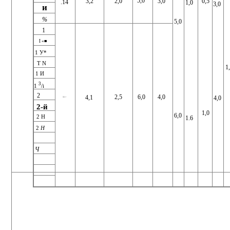
5,0
3,0
0,5
3,2
2,0
.14
1,0
3,0
и
%
5,0
1
I «■
1 У*
Т N
1
1 И
3
1
/i
2
4,0
2,5
6,0
4,1
4,0
11 >
2-й
1,0
6,0
2 Н
1.6
2
Н
Ч