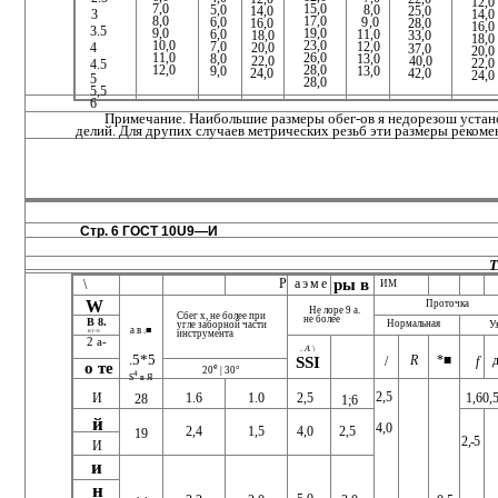
12,0
7,0
15,0
5,0
8,0
14,0
25,0
14,0
3
8,0
17,0
6,0
9,0
16,0
28,0
16,0
3.5
9,0
19,0
6,0
11,0
18,0
33,0
18,0
10,0
23,0
7,0
12,0
20,0
4
37,0
20,0
11,0
26,0
8,0
13,0
22,0
40,0
22,0
4.5
12,0
28,0
9,0
13,0
24,0
42,0
24,0
5
28,0
5,5
6
Примечание. Наибольшие размеры обег-ов я недорезош устан
делий. Для друпих случаев метрических резьб эти размеры реком
Стр. 6 ГОСТ 10U9—И
Р
аэме
ры в
\
ИМ
W
Проточка
Не лоре 9 а.
Сбег х, не более при
не более
В 8.
Нормальная
У
угле заборной части
а в .■
ВТ <Ч
инструмента
2 а-
.
А \
.5*5
R
*■
/
f
SSI
о те
е
20
| 30°
4
S
в Я
2,5
2,5
И
1.6
1.0
1,60,
28
1;6
й
4,0
2,5
2,4
1,5
4,0
19
2,-5
И
и
н