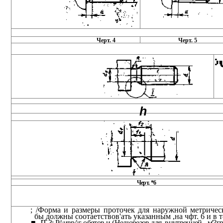
Черт. 4
Черт. 5
:
"
h
Черт. *6
; /Форма и размеры проточек для наружной метричес
бы должны соотаетствов'ать указанным ,на чфт. 6 и в т
■ -JT.3; Р^ивр^г обетов и (Недюрезов для .внутренней , м'?