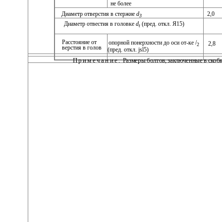
не более
Диаметр отверстия в стержне
d
2,0
3
Диаметр отвестия в головке
d
(пред. откл. Я15)
t
Расстояние от
опорной понерхности до оси от-ке /
2,8
2
верстия в голов
(пред. откл. jsl5)
Примечание.
Размеры болтов, заключенные в скобк