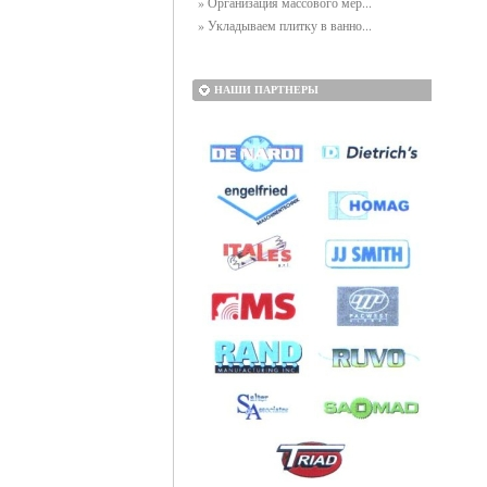
» Организация массового мер...
» Укладываем плитку в ванно...
НАШИ ПАРТНЕРЫ