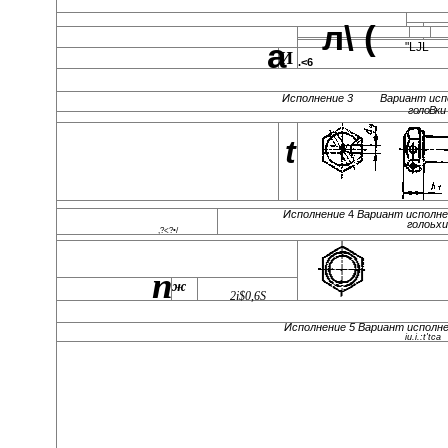
л\ (
а
"LJL
И
.<6
Исполнение 3 Вариант испо
голоВки
t
Исполнение
4
Вариант исполн
голоьх
,?<?•/
п
ж
2i$0,6S
Исполнение 5 Вариант исполне
iu.i.:t'tca