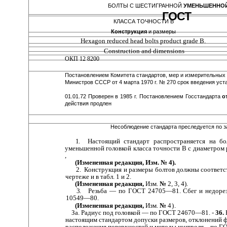
БОЛТЫ С ШЕСТИГРАННОЙ
УМЕНЬШЕННОЙ
ГОСТ
КЛАССА ТОЧНОСТИ В
Конструкция
и размеры
Hexagon reduced head bolts product grade В.
Construction and dimensions
ОКП 12 8200
Постановлением Комитета стандартов, мер и измерительных
Министров СССР от 4 марта 1970 г. № 270 срок введения уст
01.01.72 Проверен в 1985 г. Постановлением Госстандарта
о
действия продлен
Несоблюдение стандарта преследуется по з
1.
Настоящий стандарт распространяется на бол
уменьшенной головкой класса точности В с диаметром р
,
(Измененная редакция, Изм. № 4).
2. Конструкция и размеры болтов должны соответст
чертеже и в табл. 1 и 2.
(Измененная редакция,
Изм.
№
2, 3, 4).
3.
Резьба — по ГОСТ 24705—81. Сбег и недоре
10549—80.
(Измененная редакция,
Изм.
№
4).
За. Радиус под головкой — по ГОСТ 24670—81. -
36.
настоящим стандартом допуски размеров, отклонений 
расположения поверхностей и методы конт­роля—по Г