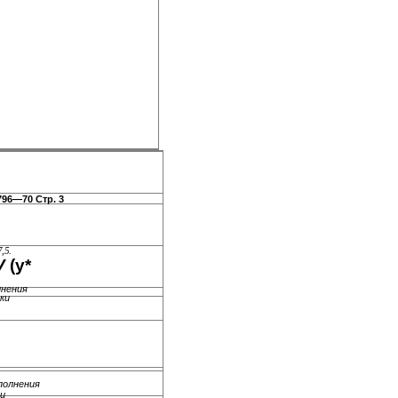
96—70 Стр. 3
,5.
V
(у*
лнения
вки
олнения
пи