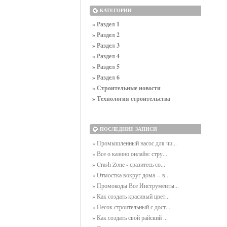
КАТЕГОРИИ
» Раздел 1
» Раздел 2
» Раздел 3
» Раздел 4
» Раздел 5
» Раздел 6
» Строительные новости
» Технология строительства
ПОСЛЕДНИЕ ЗАПИСИ
» Промышленный насос для чи...
» Все о казино онлайн: стру...
» Crash Zone - сразитесь со...
» Отмостка вокруг дома -- в...
» Промокоды Все Инструменты...
» Как создать красивый цвет...
» Песок строительный с дост...
» Как создать свой райский ...