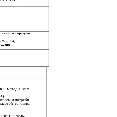
атка
воспрещена
№ 2, 3, 4,
г., мае
в и методы конт­
4).
телем и потреби­
высотой головки,,
 изготовитель.