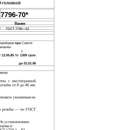
 ГОЛОВКОЙ
7796-70*
Взамен
ГОСТ 7796—62
 приборов
при
Совете
ановлен
с
т 12.05.85
№
1309 срок
до 01.01.96
акону
ты с шести­гранной
езьбы от 8 до 48 мм.
вовать ука­занным на
з резьбы — по ГОСТ
Не установленные
формы н
ОСТ 1759.1—82.