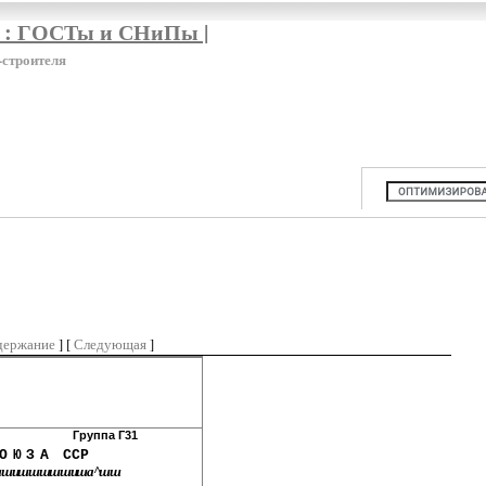
я : ГОСТы и СНиПы |
-строителя
держание
] [
Следующая
]
6.354
Группа Г31
ОЮЗА
ССР
вяшишшшшшиша^шш