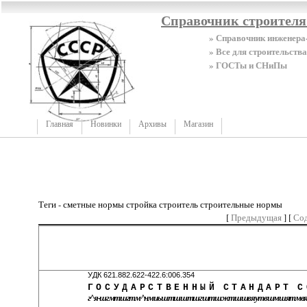
Справочник строител
» Справочник инженера
» Все для строительства
» ГОСТы и СНиПы
Главная
Новинки
Архивы
Магазин
Теги - сметные нормы стройка строитель строительные нормы
[
Предыдущая
] [
Со
УДК 621.882.622-422.6:00
ГОСУДАРСТВЕННЫЙ
СТАНДАРТ
С
г^я-шгмтшгтм^нмиъштшштшгштшжтшшвяутвшмшятм