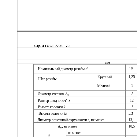
Стр. 4 ГОСТ 7796—70
мм
' 8
Номинальный диаметр резьбы
d
1,25
Крупный
Шаг резьбы
1
Мелкий
8
Диаметр стержня d
x
12
Размер „под ключ" S
5
Высота головки
k
Высота головки
ki
5,3
Диаметр описанной окружности е, не менее
13,1
d
,
не менее
10,5
w
не менее
h