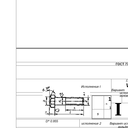
ГОСТ 77
17
Исполнение I
Вариант
испо
голо
1
I
- 4j
1
5
D^ 0.955
исполнение 2 Вариант исп
гольд