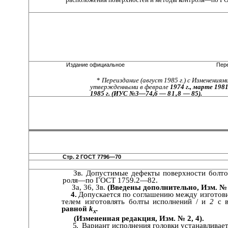
Издание официальное Перепеч
*
Переиздание (август 1985 г.) с Изменениями 
утвержденными в феврале
1974 г., марте 1981 
1985 г. (ИУС №3—74,6 —
81,8
— 85).
Стр. 2 ГОСТ 7796—70
Зв. Допустимые дефекты поверхности болто
роля—по ГОСТ 1759.2—82.
За, 36, Зв.
(Введены дополнительно, Изм. № 
4.
Допускается по соглашению между изготови
телем изготовлять болты исполнений / и
2
с 
равной
k
.
x
(Измененная редакция, Изм. № 2, 4).
5.
Вариант исполнения головки устанавливает