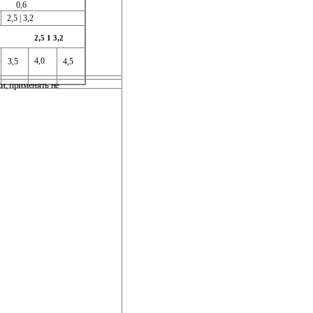
0,6
2,5 | 3,2
2,5 1 3,2
4,0
3,5
4,5
и, применять не