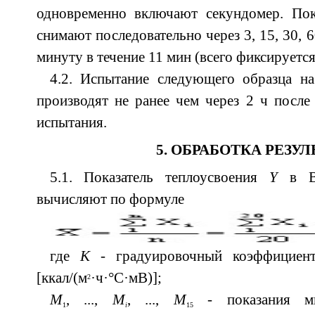
одновременно включают секундомер. Пок
снимают последовательно через 3, 15, 30, 
минуту в течение 11 мин (всего фиксируется
4.2. Испытание следующего образца н
производят не ранее чем через 2 ч посл
испытания.
5. ОБРАБОТКА РЕЗУ
5.1. Показатель теплоусвоения
Y
в Вт
вычисляют по формуле
где
К
- градуировочный коэффициент
[ккал/(м
·ч·°С·мВ)];
2
М
, ...,
М
, ...,
М
- показания мил
1
i
15