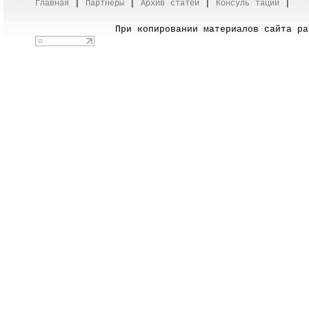
|
|
|
|
Главная
Партнеры
Архив
cта
тей
Консуль
тации
При копировании материалов сайта раз