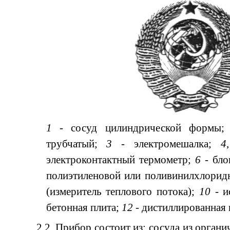
1
- сосуд цилиндрической формы
трубчатый;
3
- электромешалка;
4
электроконтактный термометр;
6
- бло
полиэтиленовой или поливинилхлорид
(измеритель теплового потока);
10
- и
бетонная плита;
12
- дистиллированная 
2.2. Прибор состоит из: сосуда из орган