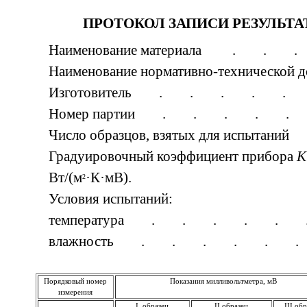
ПРОТОКОЛ ЗАПИСИ РЕЗУЛЬТ
Наименование материала . .
Наименование нормативно-техническ
Изготовитель . . . . . 
Номер партии . . . . .
Число образцов, взятых для испыт
Градуировочный коэффициент прибора
К
Вт/(м
·К·мВ).
2
Условия испытаний:
температура . . . . . 
влажность . . . . . .
Порядковый номер
Показания милливольтметра, мВ
измерения
I образец
II образец
III об