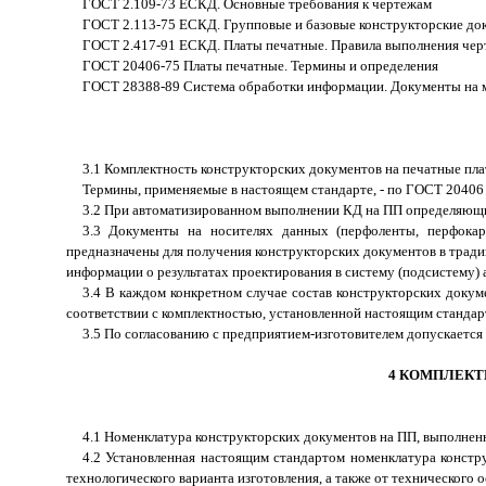
ГОСТ 2.109-73 ЕСКД. Основные требования к чертежам
ГОСТ 2.113-75 ЕСКД. Групповые и базовые конструкторские до
ГОСТ 2.417-91 ЕСКД. Платы печатные. Правила выполнения чер
ГОСТ 20406-75 Платы печатные. Термины и определения
ГОСТ 28388-89 Система обработки информации. Документы на 
3.1 Комплектность конструкторских документов на печатные пла
Термины, применяемые в настоящем стандарте, - по ГОСТ 20406
3.2 При автоматизированном выполнении КД на ПП определяющим
3.3 Документы на носителях данных (перфоленты, перфокар
предназначены для получения конструкторских документов в тради
информации о результатах проектирования в систему (подсистему)
3.4 В каждом конкретном случае состав конструкторских докуме
соответствии с комплектностью, установленной настоящим стандар
3.5 По согласованию с предприятием-изготовителем допускается
4 КОМПЛЕКТ
4.1 Номенклатура конструкторских документов на ПП, выполненн
4.2 Установленная настоящим стандартом номенклатура констру
технологического варианта изготовления, а также от технического