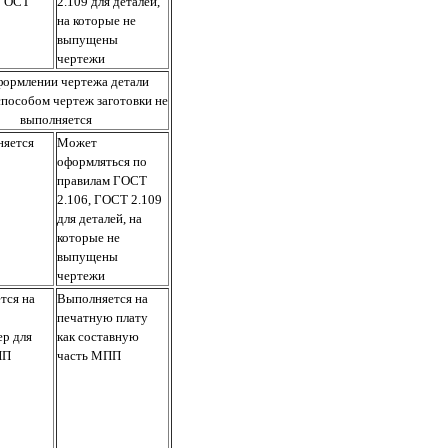
 ГОСТ
2.109 для деталей,
на которые не
выпущены
чертежи
формлении чертежа детали
пособом чертеж заготовки не
выполняется
няется
Может
оформляться по
правилам ГОСТ
2.106, ГОСТ 2.109
для деталей, на
которые не
выпущены
чертежи
тся на
Выполняется на
печатную плату
ер для
как составную
ПП
часть МПП