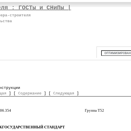
еля : ГОСТы и СНиПы |
нера-строителя
льства
нструкции
щая
] [
Содержание
] [
Следующая
]
.75.002:002:006.354 Группа Т52
ЖГОСУДАРСТВЕННЫЙ СТАНДАРТ