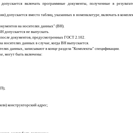
 допускается включать программные документы, полученные в результат
ичии) допускается вместо таблиц, указанных в номенклатуре, включать в комп
кументов на носителях данных" (ВН).
Н допускается не выпускать.
 после документов, предусмотренных ГОСТ 2.102.
 носителях данных в случае, когда ВН выпускается.
елях данных, записывают в конце раздела "Комплекты" спецификации.
е, могут быть включены:
П);
или) конструкторский адрес;