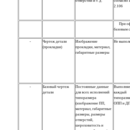
отверстий и т. д.
согласно
2.106
При о
базовым с
-
Чертеж детали
Изображение
Не выпол
(прокладки)
прокладки, материал,
габаритные размеры
-
Базовый чертеж
Постоянные данные
Выполняе
детали
для всех исполнений
каждый
типоразмера
типоразм
(изображение ПП,
ОПП и Д
материал, габаритные
размеры, размеры
отверстий,
шероховатость и