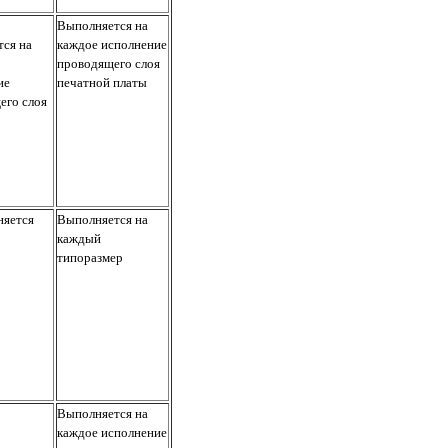
Выполняется на
тся на
каждое исполнение
проводящего слоя
ие
печатной платы
его слоя
няется
Выполняется на
каждый
типоразмер
Выполняется на
каждое исполнение