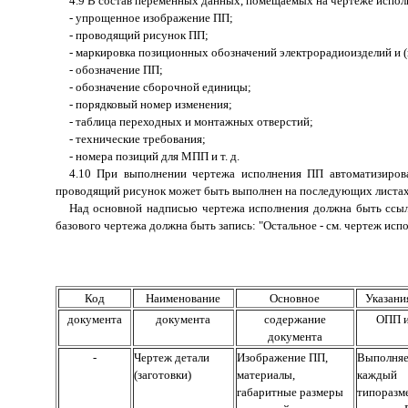
4.9 В состав переменных данных, помещаемых на чертеже испол
- упрощенное изображение ПП;
- проводящий рисунок ПП;
- маркировка позиционных обозначений электрорадиоизделий и (
- обозначение ПП;
- обозначение сборочной единицы;
- порядковый номер изменения;
- таблица переходных и монтажных отверстий;
- технические требования;
- номера позиций для МПП и т. д.
4.10 При выполнении чертежа исполнения ПП автоматизиров
проводящий рисунок может быть выполнен на последующих листах
Над основной надписью чертежа исполнения должна быть ссы
базового чертежа должна быть запись: "Остальное - см. чертеж испо
Код
Наименование
Основное
Указани
документа
документа
содержание
ОПП 
документа
-
Чертеж детали
Изображение ПП,
Выполняе
(заготовки)
материалы,
каждый
габаритные размеры
типоразм