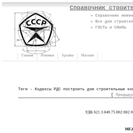
Справочник строит
» Справочник инже
» Все для строите
» ГОСТы и СНиПы
Главная
Новинки
Архивы
Магазин
Теги - Кодексы РДС построить дом строительные ко
[
Предыду
УДК 621.3.049
МЕ