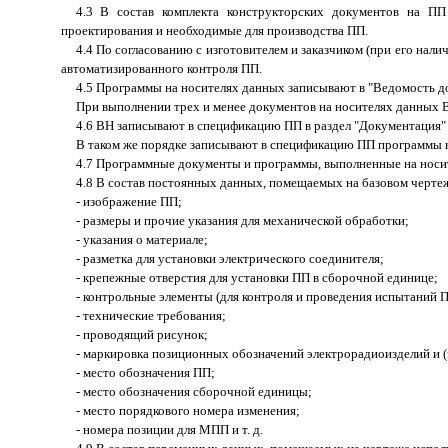
4.3 В состав комплекта конструкторских документов на ПП
проектирования и необходимые для производства ПП.
4.4 По согласованию с изготовителем и заказчиком (при его нал
автоматизированного контроля ПП.
4.5 Программы на носителях данных записывают в "Ведомость до
При выполнении трех и менее документов на носителях данных В
4.6 ВН записывают в спецификацию ПП в раздел "Документация"
В таком же порядке записывают в спецификацию ПП программы на
4.7 Программные документы и программы, выполненные на носит
4.8 В состав постоянных данных, помещаемых на базовом чертеж
- изображение ПП;
- размеры и прочие указания для механической обработки;
- указания о материале;
- разметка для установки электрического соединителя;
- крепежные отверстия для установки ПП в сборочной единице;
- контрольные элементы (для контроля и проведения испытаний П
- технические требования;
- проводящий рисунок;
- маркировка позиционных обозначений электрорадиоизделий и (
- место обозначения ПП;
- место обозначения сборочной единицы;
- место порядкового номера изменения;
- номера позиции для МПП и т. д.