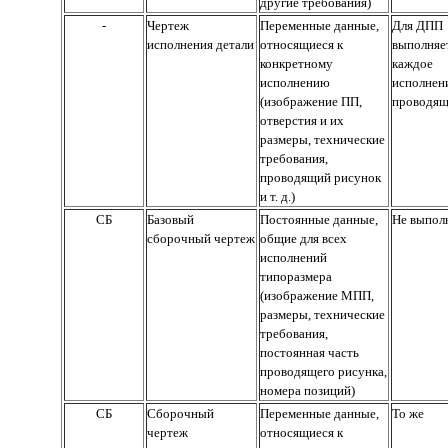
другие требования)
-
Чертеж
Переменные данные,
Для ДПП
исполнения детали
относящиеся к
выполняе
конкретному
каждое
исполнению
исполнен
(изображение ПП,
проводящ
отверстия и их
размеры, технические
требования,
проводящий рисунок
и т. д.)
СБ
Базовый
Постоянные данные,
Не выпол
сборочный чертеж
общие для всех
исполнений
типоразмера
(изображение МПП,
размеры, технические
требования,
постоянная часть
проводящего рисунка,
номера позиций)
СБ
Сборочный
Переменные данные,
То же
чертеж
относящиеся к