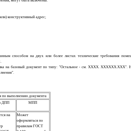
нения, могут быть включены:
или) конструктивный адрес;
анным способом на двух или более листах технические требования поме
.
лка на базовый документ по типу: "Остальное - см. ХХХХ. ХХХХХХ.ХХХ". 
лнения".
я по выполнению документа
и ДПП
МПП
тся на
Может
оформляться по
ер
правилам ГОСТ