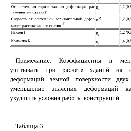
ξ
Относительная горизонтальная деформация рас
1,2 (0,
n
ε
тяжения или сжатия
ε
Скорость относительной горизонтальной дефор
1,2 (0,
n
мации растяжения или сжатия
Наклон i
1,2 (0,
n
i
Кривизна К
1,4 (0,
n
к
Примечание. Коэффициенты n мен
учитывать при расчете зданий на о
деформаций земной поверхности двух
уменьшение значения деформаций ка
ухудшить условия работы конструкций
Таблица 3