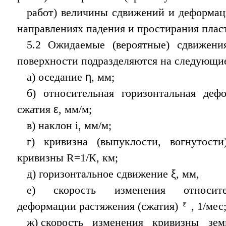
работ) величины сдвижений и деформац
направлениях падения и простирания пласт
5.2 Ожидаемые (вероятные) сдвижен
поверхности подразделяются на следующи
а) оседание
η
, мм;
б) относительная горизонтальная деф
сжатия
ε
, мм/м;
в) наклон i, мм/м;
г) кривизна (выпуклости, вогнутост
кривизны R=1/К, км;
д) горизонтальное сдвижение
ξ
, мм,
е) скорость изменения относите
деформации растяжения (сжатия)
, 1/мес
ж) скорость изменения кривизны зе