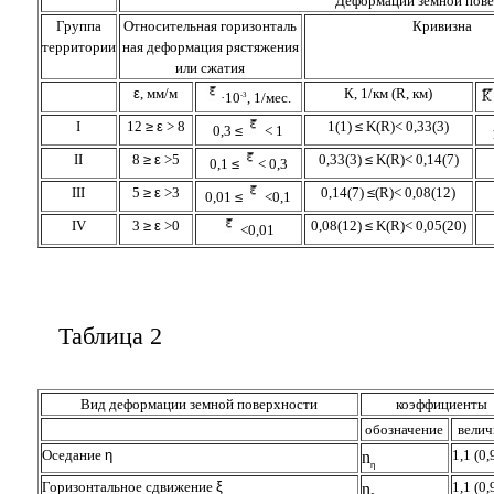
Деформации земной пов
Группа
Относительная горизонталь
Кривизна
территории
ная деформация рястяжения
или сжатия
ε
, мм/м
К, 1/км (R, км)
·10
, 1/мес.
-3
I
12
≥
ε
> 8
1(1)
≤
K(R)< 0,33(3)
0,3
≤
< 1
II
8
≥
ε
>5
0,33(3)
≤
K(R)< 0,14(7)
0,1
≤
< 0,3
III
5
≥
ε
>3
0,14(7)
≤
(R)< 0,08(12)
0,01
≤
<0,1
IV
3
≥
ε
>0
0,08(12)
≤
K(R)< 0,05(20)
<0,01
Таблица 2
Вид деформации земной поверхности
коэффициенты
обозначение
велич
Оседание
η
1,1 (0,
n
η
Горизонтальное сдвижение
ξ
1,1 (0,
n