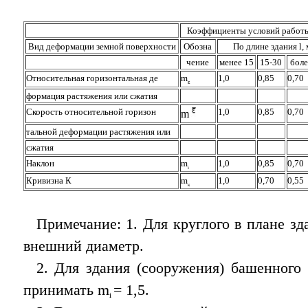
Коэффициенты условий работ
Вид деформации земной поверхности
Обозна
По длинe здания l, 
чение
менее 15
15-30
боле
Относительная горизонтальная де
m
1,0
0,85
0,70
ε
формация растяжения или сжатия
Скорость относительной горизон
1,0
0,85
0,70
m
тальной деформации растяжения или
сжатия
Наклон
m
1,0
0,85
0,70
i
Кривизна К
m
1,0
0,70
0,55
к
Примечание: 1. Для круглого в плане зд
внешний диаметр.
2. Для здания (сооружения) башенного
принимать m
= 1,5.
i