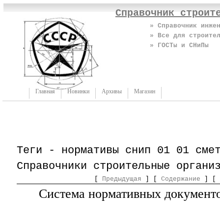
Справочник строит
» Справочник инже
» Все для строите
» ГОСТы и СНиПы
Главная
Новинки
Архивы
Магазин
Теги - нормативы снип 01 01 сме
Справочники строительные органи
[
Предыдущая
] [
Содержание
] [
Система нормативных документо