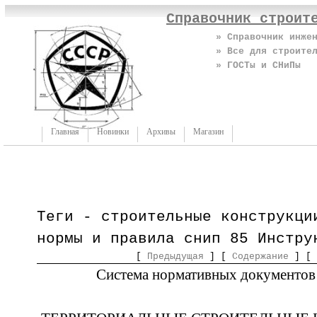
Справочник строит
» Справочник инже
» Все для строите
» ГОСТы и СНиПы
Главная
Новинки
Архивы
Магазин
Теги - строительные конструкци
нормы и правила снип 85 Инстру
[
Предыдущая
] [
Содержание
] [
Система нормативных документов 