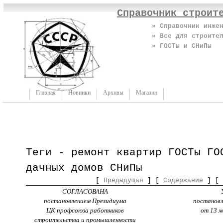
Справочник строит
» Справочник инже
» Все для строите
» ГОСТы и СНиПы
Главная
Новинки
Архивы
Магазин
Теги - ремонт квартир ГОСТы ГО
дачных домов СНиПы
[
Предыдущая
] [
Содержание
] [
СОГЛАСОВАНА
постановлением Президиума
постановл
ЦК профсоюза работников
от 13 м
строительства и промышленности