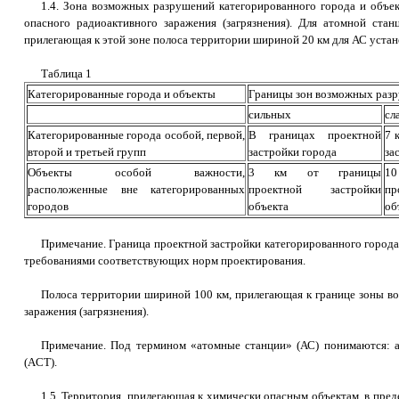
1.4. Зона возможных разрушений категорированного города и объе
опасного радиоактивного заражения (загрязнения). Для атомной стан
прилегающая к этой зоне полоса территории шириной 20 км для АС уста
Таблица 1
Категорированные города и объекты
Границы зон возможных раз
сильных
сл
Категорированные города особой, первой,
В границах проектной
7 
второй и третьей групп
застройки города
за
Объекты особой важности,
3 км от границы
1
расположенные вне категорированных
проектной застройки
п
городов
объекта
об
Примечание. Граница проектной застройки категорированного города
требованиями соответствующих норм проектирования.
Полоса территории шириной 100 км, прилегающая к границе зоны воз
заражения (загрязнения).
Примечание. Под термином «атомные станции» (АС) понимаются: а
(ACT).
1.5. Территория, прилегающая к химически опасным объектам, в пр