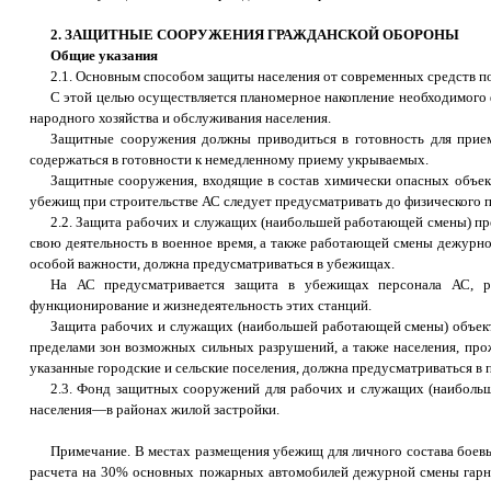
2. ЗАЩИТНЫЕ СООРУЖЕНИЯ ГРАЖДАНСКОЙ ОБОРОНЫ
Общие указания
2.1. Основным способом защиты населения от современных средств п
С этой целью осуществляется планомерное накопление необходимого
народного хозяйства и обслуживания населения.
Защитные сооружения должны приводиться в готовность для прие
содержаться в готовности к немедленному приему укрываемых.
Защитные сооружения, входящие в состав химически опасных объект
убежищ при строительстве АС следует предусматривать до физического п
2.2. Защита рабочих и служащих (наибольшей работающей смены) п
свою деятельность в военное время, а также работающей смены дежурн
особой важности, должна предусматриваться в убежищах.
На АС предусматривается защита в убежищах персонала АС, р
функционирование и жизнедеятельность этих станций.
Защита рабочих и служащих (наибольшей работающей смены) объекто
пределами зон возможных сильных разрушений, а также населения, прож
указанные городские и сельские поселения, должна предусматриваться 
2.3. Фонд защитных сооружений для рабочих и служащих (наибольше
населения—в районах жилой застройки.
Примечание. В местах размещения убежищ для личного состава боев
расчета на 30% основных пожарных автомобилей дежурной смены гарни