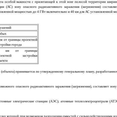
кта особой важности с прилегающей к этой зоне полосой территории ширин
ции (АС) зону опасного радиоактивного заражения (загрязнения) составл
новленной мощностью до 4 ГВт включительно и 40 км для АС установленной м
рушений
абых
км от границы проектной
стройки города
0 км от границы
роектной застройки
ъекта
 (объекта) принимается по утвержденному генеральному плану, разработанном
можного опасного радиоактивного заражения (загрязнения), составляет зон
томные электрические станции (АЭС); атомные теплоэлектроцентрали (АТЭ
еделах которой при возможном разрушении емкостей с сильнодействующими я