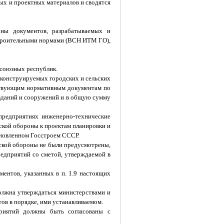
х и проектных материалов и сводятся
оны документов, разрабатываемых и
строительными нормами (ВСН ИТМ ГО),
 союзных республик.
еконструируемых городских и сельских
йствующим нормативным документам по
 зданий и сооружений и в общую сумму
предприятиях инженерно-технические
кой обороны к проектам планировки и
ановленном Госстроем СССР.
ской обороны не были предусмотрены,
едприятий со сметой, утверждаемой в
ментов, указанных в п. 1.9 настоящих
олжна утверждаться министерствами и
в в порядке, ими устанавливаемом.
приятий должны быть согласованы с