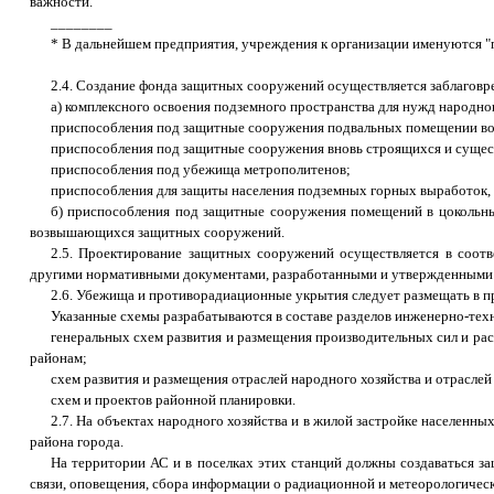
важности.
________
* В дальнейшем предприятия, учреждения к организации именуются "
2.4. Создание фонда защитных сооружений осуществляется заблаговре
а) комплексного освоения подземного пространства для нужд народног
приспособления под защитные сооружения подвальных помещении во 
приспособления под защитные сооружения вновь строящихся и сущес
приспособления под убежища метрополитенов;
приспособления для защиты населения подземных горных выработок,
б) приспособления под защитные сооружения помещений в цокольн
возвышающихся защитных сооружений.
2.5. Проектирование защитных сооружений осуществляется в соот
другими нормативными документами, разработанными и утвержденными
2.6. Убежища и противорадиационные укрытия следует размещать в 
Указанные схемы разрабатываются в составе разделов инженерно-техн
генеральных схем развития и размещения производительных сил и ра
районам;
схем развития и размещения отраслей народного хозяйства и отрасле
схем и проектов районной планировки.
2.7. На объектах народного хозяйства и в жилой застройке населенн
района города.
На территории АС и в поселках этих станций должны создаваться 
связи, оповещения, сбора информации о радиационной и метеорологическ