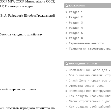
 СССР МГА СССР, Минморфлота СССР,
Р, Госкомархитектуры.
КАТЕГОРИИ
» Раздел 1
. А. Реймаров), Штабом Гражданской
» Раздел 2
» Раздел 3
» Раздел 4
» Раздел 5
ъектов народного хозяйства»;
» Раздел 6
» Строительные новости
» Технология строительства
ПОСЛЕДНИЕ ЗАПИСИ
» Промышленный насос для ч
» Все о казино онлайн: стр
» Crash Zone - сразитесь с
» Отмостка вокруг дома -- 
 всей территории страны.
» Промокоды Все Инструмент
» Как создать красивый цве
» Песок строительный с дос
» Как создать свой райский
рий объектов народного хозяйства по