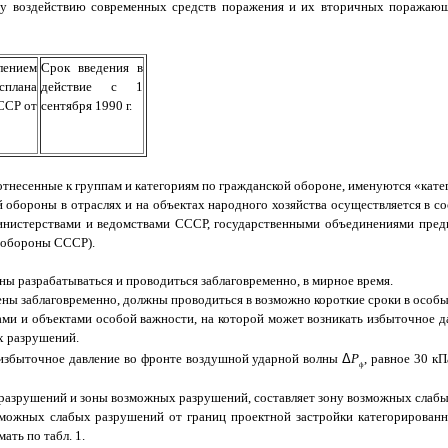
у воздействию современных средств поражения и их вторичных поражающи
лением
Срок введения в
плана
действие с 1
ССР от
сентября 1990 г.
отнесенные к группам и категориям по гражданской обороне, именуются «кат
обороны в отраслях и на объектах народного хозяйства осуществляется в с
нистерствами и ведомствами СССР, государственными объединениями предп
 обороны СССР).
ы разрабатываться и проводиться заблаговременно, в мирное время.
ены заблаговременно, должны проводиться в возможно короткие сроки в особы
ами и объектами особой важности, на которой может возникать избыточное 
ых разрушений.
 избыточное давление во фронте воздушной ударной волны
Δ
P
, равное 30 кП
ф
разрушений и зоны возможных разрушений, составляет зону возможных слаб
можных слабых разрушений от границ проектной застройки категорированн
ть по табл. 1.