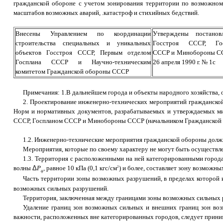
гражданской обороне с учетом зонирования территории по возможном
масштабов возможных аварий, .катастроф и стихийных бедствий.
Внесены Управлением по координации
Утверждены постанов
строительства специальных и уникальных
Госстроя СССР, Гос
объектов Госстроя СССР, Первым отделом
СССР и Минобороны С
Госплана СССР и Научно-техническим
26 апреля 1990 г. № 1с
комитетом Гражданской обороны СССР
Примечания: 1.В дальнейшем города и объекты народного хозяйства, 
2. Проектирование инженерно-технических мероприятий гражданской 
Норм и нормативных документов, разрабатываемых и утверждаемых ми
СССР, Госпланом СССР и Минобороны СССР (начальником Гражданской
1.2. Инженерно-технические мероприятия гражданской обороны должн
Мероприятия, которые по своему характеру не могут быть осуществл
1.3. Территория с расположенными на ней категорированными город
волны
Δ
Р
, равное 10 кПа (0,1 кгс/см
) и более, составляет зону возможн
2
ф
Часть территории зоны возможных разрушений, в пределах которой
возможных сильных разрушений.
Территория, заключенная между границами зоны возможных сильных 
Удаление границ зон возможных сильных и внешних границ зон воз
важности, расположенных вне категорированных городов, следует принима