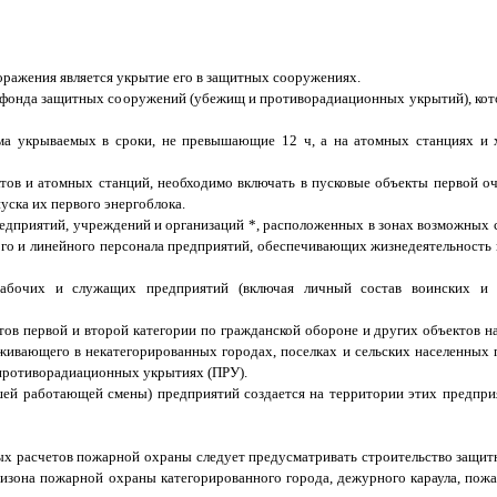
оражения является укрытие его в защитных сооружениях.
 фонда защитных сооружений (убежищ и противорадиационных укрытий), кот
ма укрываемых в сроки, не превышающие 12 ч, а на атомных станциях и
ов и атомных станций, необходимо включать в пусковые объекты первой оч
уска их первого энергоблока.
редприятий, учреждений и организаций *, расположенных в зонах возможны
ого и линейного персонала предприятий, обеспечивающих жизнедеятельность
абочих и служащих предприятий (включая личный состав воинских и 
в первой и второй категории по гражданской обороне и других объектов на
ивающего в некатегорированных городах, поселках и сельских населенных п
в противорадиационных укрытиях (ПРУ).
й работающей смены) предприятий создается на территории этих предприят
ых расчетов пожарной охраны следует предусматривать строительство защит
зона пожарной охраны категорированного города, дежурного караула, пожа