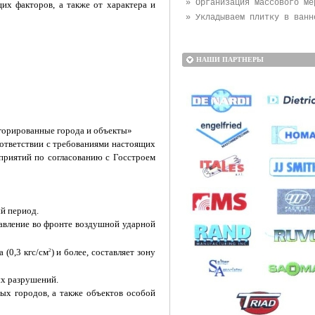
» Организация массового ме
х факторов, а также от характера и
» Укладываем плитку в ванн
НАШИ ПАРТНЕРЫ
егорированные города и объекты»
оответствии с требованиями настоящих
риятий по согласованию с Госстроем
й период.
давление во фронте воздушной ударной
а (0,3 кгс/см
) и более, составляет зону
2
ых разрушений.
ых городов, а также объектов особой