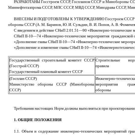
РАЗРАБОТАНЫ Госстроем СССР, Госпланом СССР и Минобороны СС
Миннефтегазпрома СССР, МПС СССР, МВД СССР, Минздрава СССР, Минэ
ВНЕСЕНЫ И ПОДГОТОВЛЕНЫ К УТВЕРЖДЕНИЮ Госстроем СССР (К. М. Ку
обороны СССР (А. М. Баринов, Ю. И. Сульдин, В. И. Попов, А. В. Фомичев
С введением в действие СНиП 2.01.51—90 «Инженерно-технические м
СНиП II-10—74 «Инженерно-технические мероприятия гражданской 
«Дополнение главы СНиП II-10—74 «Инженерно-технические мероприя
«Дополнение и изменение главы СНиП II-10—74 «Инженернотехничес
Государственный строительный комитет СССР
Строительные н
(Госстрой СССР)
правила
Государственный плановый комитет СССР
(Госплан СССР)
Инженерно-техническ
Министерство обороны СССР (Минобороны
мероприятия граж
СССР)
обороны
Требования настоящих Норм должны выполняться при проектировании
1. ОБЩИЕ ПОЛОЖЕНИЯ
1.1. Объем и содержание инженерно-технических мероприятий гра