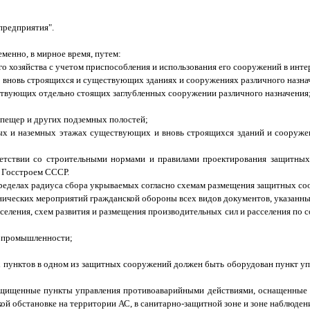
предприятия".
менно, в мирное время, путем:
о хозяйства с учетом приспособления и использования его сооружений в инте
вновь строящихся и существующих зданиях и сооружениях различного назна
твующих отдельно стоящих заглубленных сооружении различного назначения
 пещер и других подземных полостей;
ых и наземных этажах существующих и вновь строящихся зданий и сооруже
ветствии со строительными нормами и правилами проектирования защитны
 Госстроем СССР.
пределах радиуса сбора укрываемых согласно схемам размещения защитных с
ических мероприятий гражданской обороны всех видов документов, указанных
сселения, схем развития и размещения производительных сил и расселения по
й промышленности;
ых пунктов в одном из защитных сооружений должен быть оборудован пункт уп
защищенные пункты управления противоаварийными действиями, оснащенные 
ой обстановке на территории АС, в санитарно-защитной зоне и зоне наблюден