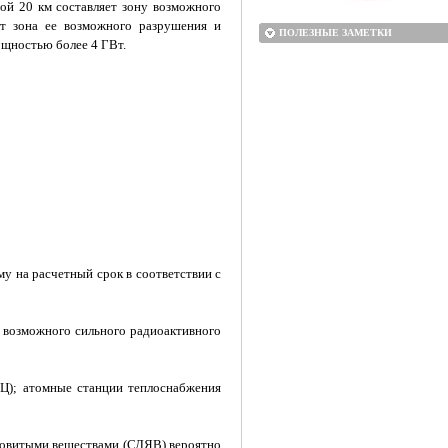
ой 20 км составляет зону возможного
яет зона ее возможного разрушения и
ПОЛЕЗНЫЕ ЗАМЕТКИ
ощностью более 4 ГВт.
у на расчетный срок в соответствии с
у возможного сильного радиоактивного
Ц); атомные станции теплоснабжения
довитыми веществами (СДЯВ) вероятно