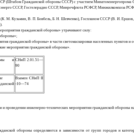
СР (Штабом Гражданской обороны СССР) с участием Минатомэнергопрома
нерго СССР, Гостелерадио СССР, Минречфлота РСФСР, Минжилкомхоза РСФС
зьмин, В. П. Бовбель, Б. Н. Шевченко), Госпланом СССР (В. И. Ершов, В
).
ероприятия гражданской обороны» утрачивают силу:
обороны»;
тия гражданской обороны» в части светомаскировки населенных пунктов и об
кие мероприятия гражданской обороны».
ормы и
СНиП 2.01.51—
90
ие
Взамен СНиП II
данской
-10—74
 и проведении инженерно-технических мероприятии гражданской обороны на
жданской обороны определяются в зависимости от групп городов и катего