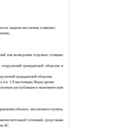
ресах защиты населения, а именно:
чения;
;
ний или возведения отдельно стоящих
х сооружений гражданской обороны и
ооружений гражданской обороны.
 в п. 1.9 настоящих Норм, кроме:
 союзным республикам и экономическим
равления объекта, населенного пункта,
вычислительной техникой, средствами
ия АС.