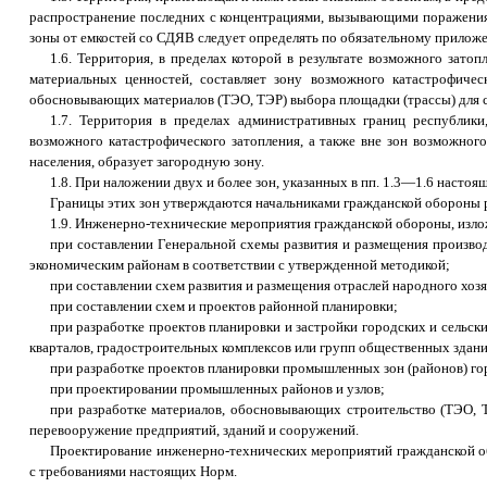
распространение последних с концентрациями, вызывающими поражения 
зоны от емкостей со СДЯВ следует определять по обязательному прилож
1.6. Территория, в пределах которой в результате возможного зат
материальных ценностей, составляет зону возможного катастрофичес
обосновывающих материалов (ТЭО, ТЭР) выбора площадки (трассы) для ст
1.7. Территория в пределах административных границ республики
возможного катастрофического затопления, а также вне зон возможного
населения, образует загородную зону.
1.8. При наложении двух и более зон, указанных в пп. 1.3—1.6 насто
Границы этих зон утверждаются начальниками гражданской обороны ре
1.9. Инженерно-технические мероприятия гражданской обороны, изл
при составлении Генеральной схемы развития и размещения произво
экономическим районам в соответствии с утвержденной методикой;
при составлении схем развития и размещения отраслей народного хоз
при составлении схем и проектов районной планировки;
при разработке проектов планировки и застройки городских и сельск
кварталов, градостроительных комплексов или групп общественных здани
при разработке проектов планировки промышленных зон (районов) го
при проектировании промышленных районов и узлов;
при разработке материалов, обосновывающих строительство (ТЭО, Т
перевооружение предприятий, зданий и сооружений.
Проектирование инженерно-технических мероприятий гражданской об
с требованиями настоящих Норм.