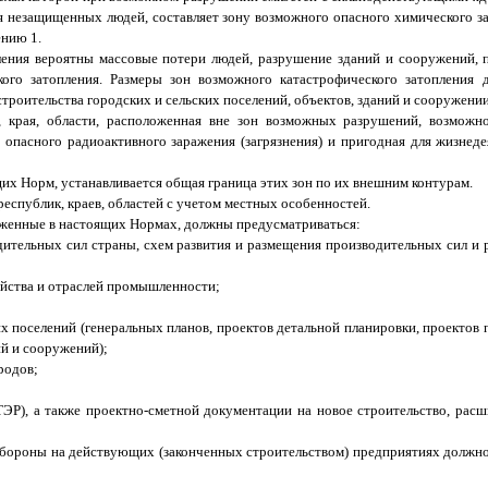
незащищенных людей, составляет зону возможного опасного химического за
ению 1.
опления вероятны массовые потери людей, разрушение зданий и сооружений,
кого затопления. Размеры зон возможного катастрофического затопления 
роительства городских и сельских поселений, объектов, зданий и сооружении
, края, области, расположенная вне зон возможных разрушений, возможно
 опасного радиоактивного заражения (загрязнения) и пригодная для жизнед
ящих Норм, устанавливается общая граница этих зон по их внешним контурам.
спублик, краев, областей с учетом местных особенностей.
оженные в настоящих Нормах, должны предусматриваться:
дительных сил страны, схем развития и размещения производительных сил и
яйства и отраслей промышленности;
их поселений (генеральных планов, проектов детальной планировки, проектов
й и сооружений);
родов;
ЭР), а также проектно-сметной документации на новое строительство, расш
ороны на действующих (законченных строительством) предприятиях должно 