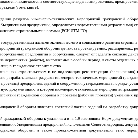
ваются и включаются в соответствующие виды планировочных, предпроектны
азделе (томе, книге).
рждения разделов инженерно-технических мероприятий гражданской обор
объединениями предприятий, определяются ведомственными (отраслевыми) 
канскими строительными нормами (РСН ИТМ ГО).
государственными планами экономического и социального развития страны и
мероприятий гражданской обороны для вновь проектируемых, расширяемых, р
ревооружаемых предприятий и сооружений, следует определять согласно де
т на мероприятия (работы), выполняемые в особый период, в сметы отдельных
лищно-гражданское строительство.
конченных строительством и не подлежащих реконструкции (расширению) 
ьно разрабатываемых разделов инженерно-технических мероприятий гражданс
м проектам) предприятия, зданий и сооружении, утверждаемым в порядке, уст
ную документацию, в которой инженерно-технические мероприятия граждан
приятий гражданской обороны к проектам (рабочим проектам) указанных пр
ражданской обороны являются составной частью заданий на разработку доку
й гражданской обороны к указанным в п. 1.9 настоящих Норм документам д
енными объединениями предприятий, исполкомами Советов народных депутато
ажданской обороны, а также проектно-сметная документация этих меро