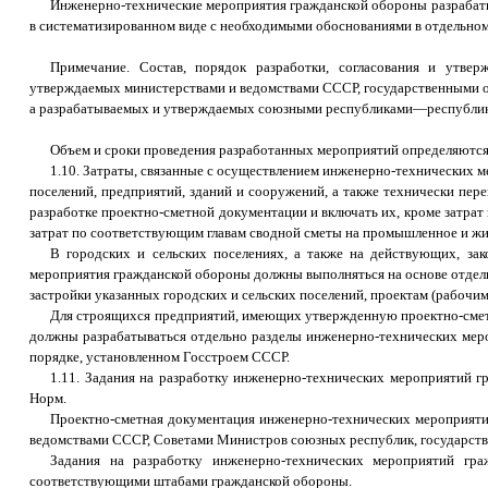
Инженерно-технические мероприятия гражданской обороны разрабаты
в систематизированном виде с необходимыми обоснованиями в отдельном р
Примечание. Состав, порядок разработки, согласования и утве
утверждаемых министерствами и ведомствами СССР, государственными 
а разрабатываемых и утверждаемых союзными республиками—республи
Объем и сроки проведения разработанных мероприятий определяются 
1.10. Затраты, связанные с осуществлением инженерно-технических 
поселений, предприятий, зданий и сооружений, а также технически пе
разработке проектно-сметной документации и включать их, кроме затра
затрат по соответствующим главам сводной сметы на промышленное и жи
В городских и сельских поселениях, а также на действующих, за
мероприятия гражданской обороны должны выполняться на основе отдел
застройки указанных городских и сельских поселений, проектам (рабочи
Для строящихся предприятий, имеющих утвержденную проектно-смет
должны разрабатываться отдельно разделы инженерно-технических меро
порядке, установленном Госстроем СССР.
1.11. Задания на разработку инженерно-технических мероприятий г
Норм.
Проектно-сметная документация инженерно-технических мероприяти
ведомствами СССР, Советами Министров союзных республик, государств
Задания на разработку инженерно-технических мероприятий гр
соответствующими штабами гражданской обороны.