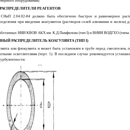
енерного оборудования)
. РАСПРЕДЕЛИТЕЛИ РЕАГЕНТОВ
 СНиП 2.04.02-84 должно быть обеспечено быстрое и равномерное расп
еделения при введении коагулянтов (растворов солей алюминия и железа) д
работанных НИИ КВОВ АКХ им. К.Д.Памфилова (тип I) и ВНИИ ВОДГЕО (типы I
НЫЙ РАСПРЕДЕЛИТЕЛЬ КОАГУЛЯНТА (ТИП I)
улянта или флокулянта и может быть установлен в трубе перед смесителем, 
тными осветлителями (черт. 1). В последнем случае рекомендуется устанавл
турбулентности.