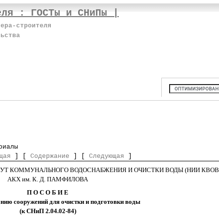
еля : ГОСТы и СНиПы |
нера-строителя
льства
риалы
щая
] [
Содержание
] [
Следующая
]
УТ КОММУНАЛЬНОГО ВОДОСНАБЖЕНИЯ И ОЧИСТКИ ВОДЫ (НИИ КВОВ
АКХ им. К. Д. ПАМФИЛОВА
П О С О Б И Е
нию сооружений для очистки и подготовки воды
(к СНиП 2.04.02-84)