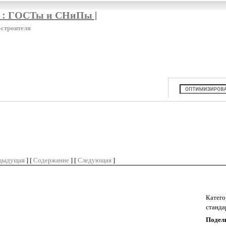
я : ГОСТы и СНиПы |
-строителя
дыдущая
] [
Содержание
] [
Следующая
]
Катего
станда
Подели