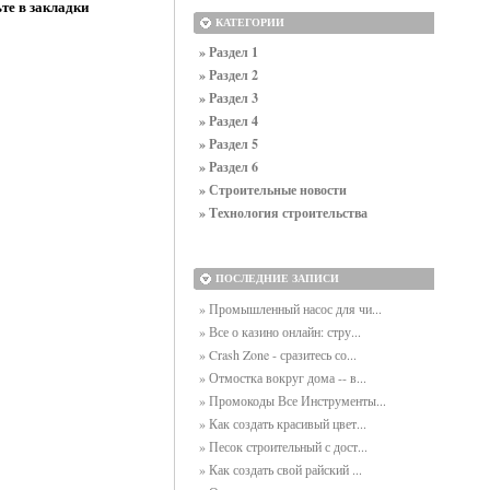
те в закладки
КАТЕГОРИИ
» Раздел 1
» Раздел 2
» Раздел 3
» Раздел 4
» Раздел 5
» Раздел 6
» Строительные новости
» Технология строительства
ПОСЛЕДНИЕ ЗАПИСИ
» Промышленный насос для чи...
» Все о казино онлайн: стру...
» Crash Zone - сразитесь со...
» Отмостка вокруг дома -- в...
» Промокоды Все Инструменты...
» Как создать красивый цвет...
» Песок строительный с дост...
» Как создать свой райский ...