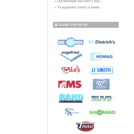
» Организация массового мер...
» Укладываем плитку в ванно...
НАШИ ПАРТНЕРЫ