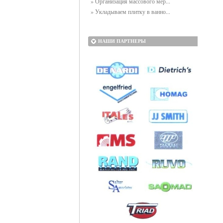
» Организация массового мер...
» Укладываем плитку в ванно...
НАШИ ПАРТНЕРЫ