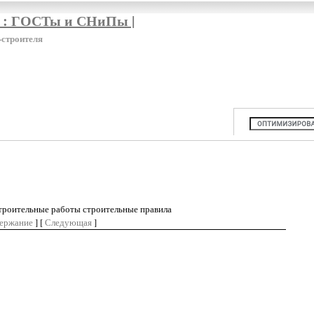
я : ГОСТы и СНиПы |
-строителя
строительные работы строительные правила
ержание
] [
Следующая
]