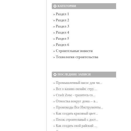
КАТЕГОРИИ
» Раздел 1
» Раздел 2
» Раздел 3
» Раздел 4
» Раздел 5
» Раздел 6
» Строительные новости
» Технология строительства
ПОСЛЕДНИЕ ЗАПИСИ
» Промышленный насос для чи...
» Все о казино онлайн: стру...
» Crash Zone - сразитесь со...
» Отмостка вокруг дома -- в...
» Промокоды Все Инструменты...
» Как создать красивый цвет...
» Песок строительный с дост...
» Как создать свой райский ...