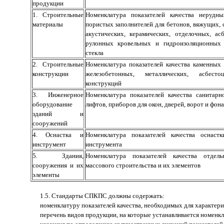
продукции
1. Строительные
Номенклатура показателей качества нерудны
материалы
пористых заполнителей для бетонов, вяжущих, 
акустических, керамических, отделочных, ас
рулонных кровельных и гидроизоляционных 
стекла
2. Строительные
Номенклатура показателей качества каменных
конструкции
железобетонных, металлических, асбес
конструкций
3. Инженерное
Номенклатура показателей качества санитарн
оборудование
лифтов, приборов для окон, дверей, ворот и фон
зданий и
сооружений
4. Оснастка и
Номенклатура показателей качества оснаст
инструмент
инструмента
5. Здания,
Номенклатура показателей качества отде
сооружения и их
массового строительства и их элементов
элементы
1.5. Стандарты СПКПС должны содержать:
номенклатуру показателей качества, необходимых для характер
перечень видов продукции, на которые устанавливается номенкл