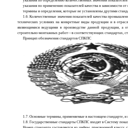
указания по определению количественных значений показателей 
указания по применению показателей качества в зависимости от
термины и определения, которые не установлены другими станд
1.6. Количественные значения показателей качества промышлен
технических условиях на конкретные виды продукции и в отрасл
являющимися ведущими в производстве данной продукции, а от
строительно-монтажных работ—в соответствующих стандартах, ст
Принцип обозначения стандартов СПКПС
1.7. Основные термины, применяемые в настоящем стандарте, и
1.8. Государственные стандарты СПКПС входят в Систему показа
Номер стандарта составляется из цифры, присвоенной классу с