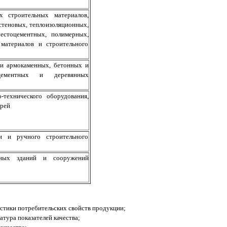
х строительных материалов,
стеновых, теплоизоляционных,
бестоцементных, полимерных,
материалов и строительного
 и армокаменных, бетонных и
тоцементных и деревянных
о-технического оборудования,
арей
ки и ручного строительного
льных зданий и сооружений
истики потребительских свойств продукции;
атура показателей качества;