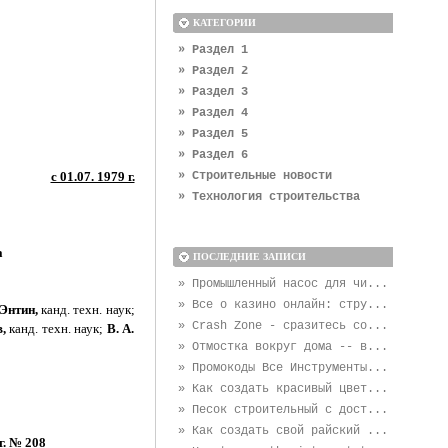
КАТЕГОРИИ
» Раздел 1
» Раздел 2
» Раздел 3
» Раздел 4
» Раздел 5
» Раздел 6
с 01.07. 1979 г.
» Строительные новости
» Технология строительства
а
ПОСЛЕДНИЕ ЗАПИСИ
» Промышленный насос для чи...
» Все о казино онлайн: стру...
 Энтин,
канд. техн. наук;
» Crash Zone - сразитесь со...
,
канд. техн. наук;
В. А.
» Отмостка вокруг дома -- в...
» Промокоды Все Инструменты...
» Как создать красивый цвет...
» Песок строительный с дост...
» Как создать свой райский ...
. № 208