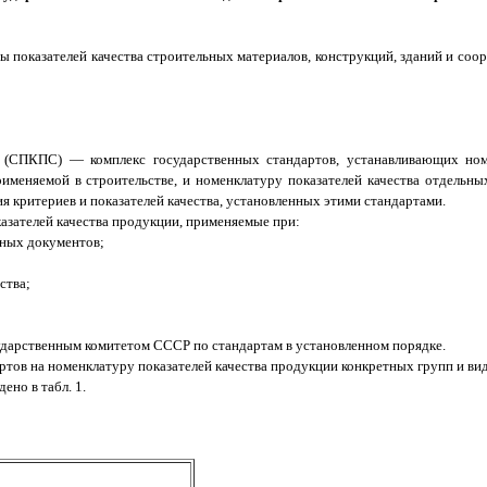
 показателей качества строительных материалов, конструкций, зданий и соор
во (СПКПС) — комплекс государственных стандартов, устанавливающих ном
именяемой в строительстве, и номенклатуру показателей качества отдельн
ия критериев и показателей качества, установленных этими стандартами.
азателей качества продукции, применяемые при:
вных документов;
ства;
ударственным комитетом СССР по стандартам в установленном порядке.
тов на номенклатуру показателей качества продукции конкретных групп и вид
но в табл. 1.