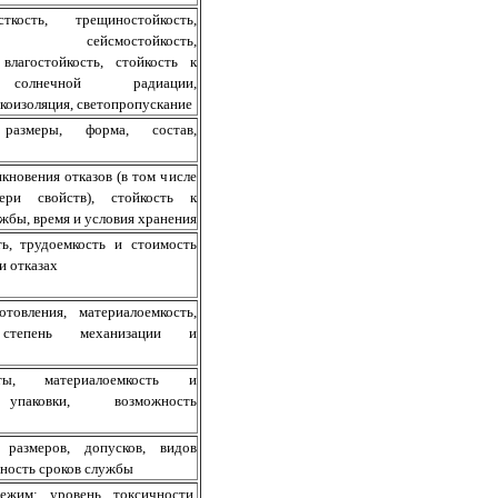
ткость, трещиностойкость,
ть, сейсмостойкость,
 влагостойкость, стойкость к
 солнечной радиации,
укоизоляция, светопропускание
 размеры, форма, состав,
кновения отказов (в том числе
ери свойств), стойкость к
ужбы, время и условия хранения
ь, трудоемкость и стоимость
и отказах
отовления, материалоемкость,
, степень механизации и
ты, материалоемкость и
 упаковки, возможность
 размеров, допусков, видов
нность сроков службы
ежим; уровень токсичности,