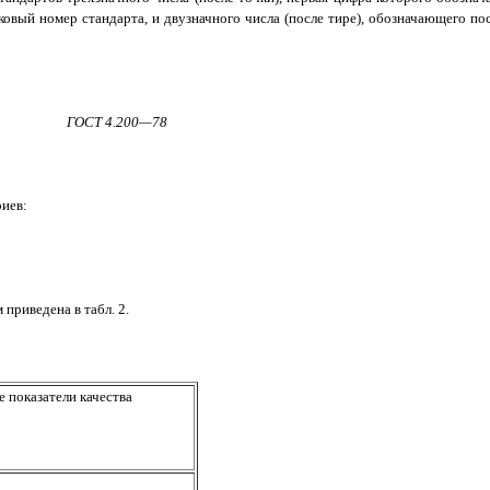
вый номер стандарта, и двузначного числа (после тире), обозначающего по
:
ГОСТ 4.200—78
иев:
приведена в табл. 2.
 показатели качества