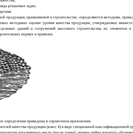
качества;
 вида решаемых задач;
артами.
ной продукции, применяемой в строительстве, определяются методами, приве
евых методиках оценки уровня качества продукции, утверждаемых министер
дельных зданий и сооружений массового строительства, их элементов и 
роительных нормах и правилах.
 их определения приведены в справочном приложении.
телей качества продукции (класс 4) в виде специальной классификационной г
тандартов трехзначного числа (после точки), первая цифра которого обозна