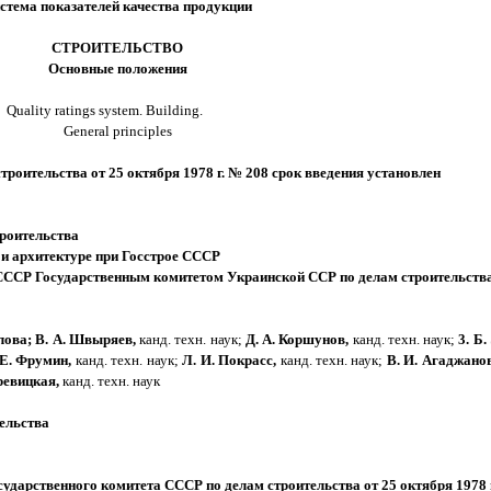
стема показателей качества продукции
СТРОИТЕЛЬСТВО
Основные положения
Quality ratings system. Building.
General principles
роительства от 25 октября 1978 г. № 208 срок введения установлен
роительства
и архитектуре при Госстрое СССР
ССР Государственным комитетом Украинской ССР по делам строительств
елова; В. А. Швыряев,
канд. техн. наук;
Д. А. Коршунов,
канд. техн. наук;
3. Б.
 Е. Фрумин,
канд. техн. наук;
Л. И. Покрасс,
канд. техн. наук;
В. И. Агаджанов
ревицкая,
канд. техн. наук
ельства
твенного комитета СССР по делам строительства от 25 октября 1978 г