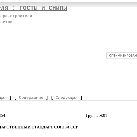
еля : ГОСТы и СНиПы
нера-строителя
льства
щая
] [
Содержание
] [
Следующая
]
58.562 : 006.354 Группа Ж01
ДАРСТВЕННЫЙ СТАНДАРТ СОЮЗА ССР