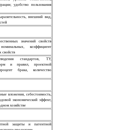
брации; удобство пользования
ыразительность, внешний вид,
стей
чественных значений свойств
оминальных, коэффициент
х свойств
людения стандартов, ТУ,
орм и правил, проектной
процент брака, количество
ные вложения, себестоимость,
одовой экономический эффект,
дном хозяйстве
ентной защиты и патентной
экспорта продукции