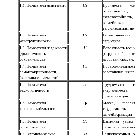
1.1. Показатели назначения
Н
з
Прочность, жес
огнестойкос
морозостойкость,
воздействию
теплоизоляция, зв
1.2. Показатели
Н
к
Геометрические
конструктивности
структура
1.3. Показатели надежности
Н
Вероятность возни
(долговечность,
разрушений, пот
сохраняемость)
коррозии, срок сл
1.4. Показатели
Р
п
Продолжительност
ремонтопригодности
восстановления пр
(восстанавливаемости)
1.5. Показатели
Т
х
Трудоемкость изг
технологичности
энергоемкость
автоматизации
1.6. Показатели
Т
р
Масса, габари
транспортабельности
трудоемкость
контейнеризации
1.7. Показатели
С
с
Взаимная увязка
совместимости
стыков; согласова
1.8. Эргономические
Эр
Температурный р