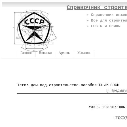
Справочник строит
» Справочник инже
» Все для строите
» ГОСТы и СНиПы
Главная
Новинки
Архивы
Магазин
Теги: дом под строительство пособия ЕНиР ГЭСН
[
Предыду
УДК 69 : 6
ГОСУ