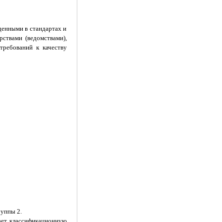
денными в стандартах и
ствами (ведомствами),
требований к качеству
руппы 2.
чает классификационную