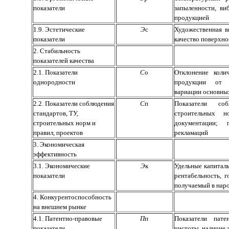
показатели
запыленности, ви
продукцией
1.9. Эстетические
Э
с
Художественная в
показатели
качество поверхно
2. Стабильность
показателей качества
2.1. Показатели
С
о
Отклонение коли
однородности
продукции от н
вариации основны
2.2. Показатели соблюдения
С
п
Показатели соб
стандартов, ТУ,
строительных н
строительных норм и
документации; 
правил, проектов
рекламаций
3. Экономическая
эффективность
3.1. Экономические
Э
к
Удельные капиталь
показатели
рентабельность, г
получаемый в наро
4. Конкурентоспособность
на внешнем рынке
4.1. Патентно-правовые
П
п
Показатели пат
показатели
чистоты, наличие 