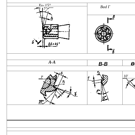
Хх- 15°
Bad Г
А-А
в
В-В
10'