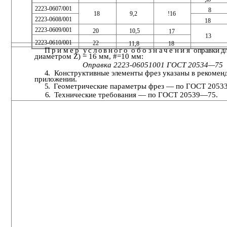
2223-0607/001
8
18
9,2
!16
2223-0608/001
18
2223-0609/001
20
10,5
17
13
2223-0610/001
22
11,8
18
Пример
условного
обозначения
оправки д
диаметром Z) = 16 мм, #=10 мм:
Оправка 2223-06051001 ГОСТ 20534—75
4.
Конструктивные элементы фрез указаны в рекомен
приложении.
5.
Геометрические параметры фрез — по ГОСТ 2053
6.
Технические требования — по ГОСТ 20539—75.