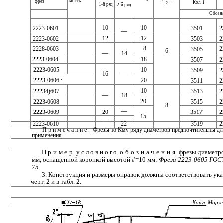
мость
фрез
Кол. 1
2
1-й ряд
2-й ряд
Обозн
10
10
2
2223-0601
3501
—
12
12
2223-0602
2
3503
8
2228-0603
2
3505
6
—
14
18
2223-0604
3507
2
2223-0605
10
3509
2
16
—
2223-0606 :
20
2
3511
10
22234)607
3513
2
—
18
20
2223-0608
3515
2
8
—
2223-0609
20
3517'
2
15
—
22
2223-0610
3519
2
Примечание.
Фрезы по Кму ряду диаметров предпочтительны дл
применения.
Пример
условного
обозначения
фрезы диаметро
мм, оснащенной коронкой высотой #=10 мм:
Фреза 2223-0605 ГОС
75
3. Конструкция и размеры оправок должны соответствовать ук
черт. 2 и в табл. 2.
■О 7--
6k
Конус Морзе