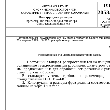
ГО
ФРЕЗЫ КОНЦЕВЫЕ
С КОНИЧЕСКИМ ХВОСТОВИКОМ,
2053
ОСНАЩЕННЫЕ ТВЕРДОСПЛАВНЫМИ
КОРОНКАМИ
Конструкция и размеры
Вз
Taper shank end mills with solid carbide tips.
ГОСТ 
Construction and dimensions
в части
МН 4
Постановлением Государственного комитета стандартов Совета Минист
26 февраля 1975 г. № 512 срок действия установлен
Несоблюдение стандарта преследуется по закону
1.
Настоящий стандарт распространяется на концев
оснащенные твердосплавными коронками, диаметром от
мм, предназначенные для обработки легированной и угле
стали, чугуна и бронзы.
В стандарте учтены требования рекомендаци
стандар­тизации PC 1319—68.
2.
Конструкция и размеры фрез должны соответство
занным на черт. 1 и в табл. 1.