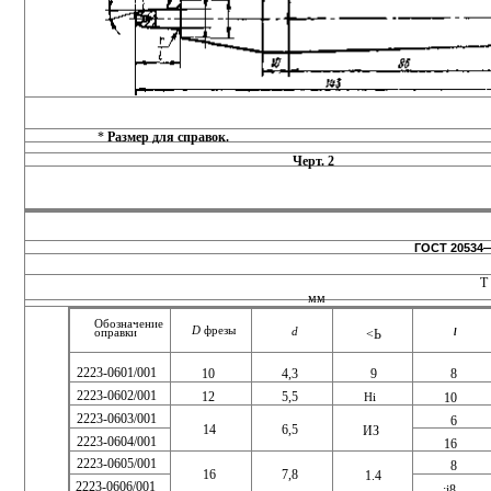
*
Размер для справок.
Черт. 2
ГОСТ 20534—
Т
мм
Обозначение
D
фрезы
d
оправки
<Ь
l
2223-0601/001
10
4,3
9
8
2223-0602/001
12
5,5
10
Hi
2223-0603/001
6
14
6,5
ИЗ
2223-0604/001
16
2223-0605/001
8
7,8
16
1.4
2223-0606/001
;i8