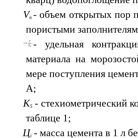
V
- объем открытых пор 
п
пористыми заполнителями
- удельная контракц
материала на морозосто
мере поступления цемент
А;
К
- стехиометрический к
5
таблице 1;
Ц
- масса цемента в 1 л б
i