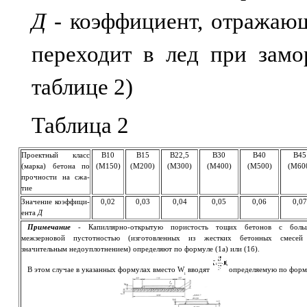
Д -
коэффициент, отражающ
переходит в лед при замо
таблице 2)
Таблица 2
Проектный класс
В10
В15
В22,5
В30
В40
В45
(марка) бетона по
(М150)
(М200)
(М300)
(М400)
(М500)
(М60
прочности на сжа­
тие
Значение коэф­фи­ци­
0,02
0,03
0,04
0,05
0,06
0,07
ента
Д
Примечание
- Капиллярно-открытую пористость тощих бетонов с боль
межзерновой пустотностью (изготовленных из жестких бетонных смесей
значительным недоуплотнением) определяют по формуле (1а) или (1б).
В этом случае в указанных формулах вместо W
вводят
определяемую по форм
i