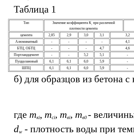
Таблица 1
Тип
Значение коэффициента К
при различной
5
плотности цемента
цемента
2,85
2,9
3,0
3,1
3,2
Алюминатный
-
-
-
-
4,1
БТЦ, ОБТЦ
-
-
-
4,7
4,6
Портландцемент
-
-
5,2
5,1
-
Пуццолановый
6,1
6,1
6,0
5,9
-
ШПЦ
6,1
6,1
6,0
5,9
-
б) для образцов из бетона 
где
т
,
т
, т
, т
- величины
кi
ci
вi
в0
d
- плотность воды при тем
w