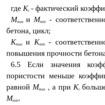
где
К
- фактический коэффи
i
М
и
М
- соответственн
max
min
бетона, цикл;
К
и
K
- соответствен
max
min
повышения прочности бетона
6.5 Если значения коэ
пористости меньше коэфф
равной
М
, а при
К
больш
max
i
М
.
min