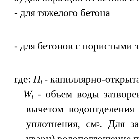
- для тяжелого бетона
- для бетонов с пористыми 
где:
П
- капиллярно-открыта
i
W
- объем воды затворе
i
вычетом водоотделения
уплотнения, см
. Для з
3
кварц) водопоглощение 