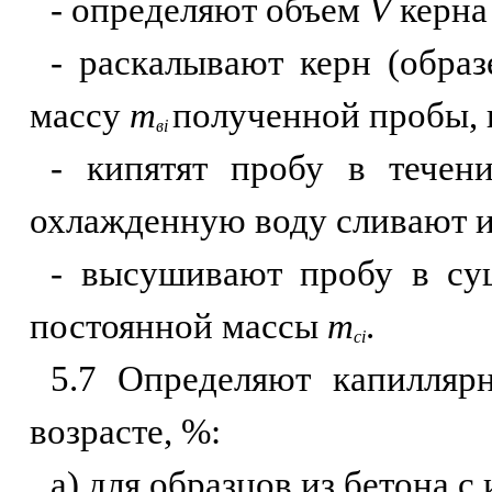
- определяют объем
V
керна 
- раскалывают керн (образ
массу
т
полученной пробы, 
вi
- кипятят пробу в течен
охлажденную воду сливают 
- высушивают пробу в су
постоянной массы
т
.
сi
5.7 Определяют капилляр
возрасте, %:
а) для образцов из бетона с