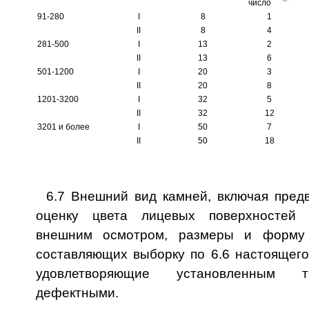
число
91-280
I
8
1
II
8
4
281-500
I
13
2
II
13
6
501-1200
I
20
3
II
20
8
1201-3200
I
32
5
II
32
12
3201 и более
I
50
7
II
50
18
6.7 Внешний вид камней, включая пред
оценку цвета лицевых поверхностей 
внешним осмотром, размеры и форму 
составляющих выборку по 6.6 настоящего
удовлетворяющие установленным т
дефектными.