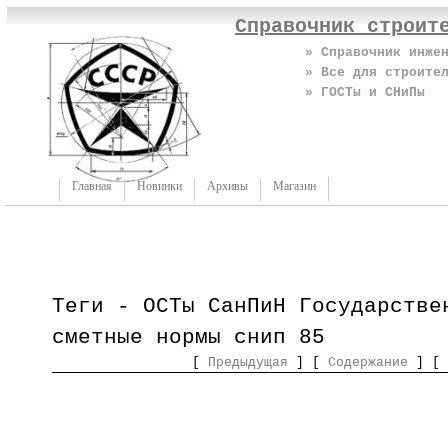
Справочник строит
» Справочник инже
» Все для строите
» ГОСТы и СНиПы
Главная
Новинки
Архивы
Магазин
Теги - ОСТы СанПиН Государстве
сметные нормы снип 85
[
Предыдущая
] [
Содержание
] [