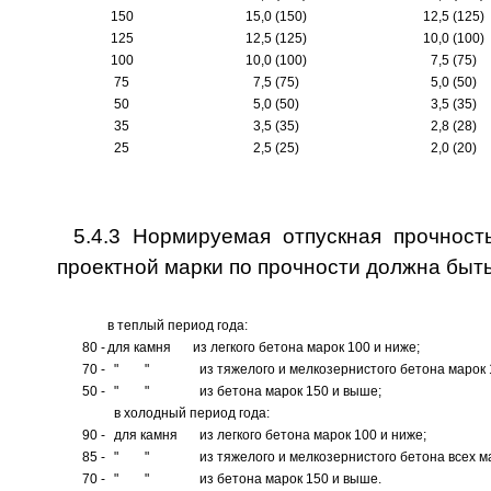
150
15,0 (150)
12,5 (125)
125
12,5 (125)
10,0 (100)
100
10,0 (100)
7,5 (75)
75
7,5 (75)
5,0 (50)
50
5,0 (50)
3,5 (35)
35
3,5 (35)
2,8 (28)
25
2,5 (25)
2,0 (20)
5.4.3 Нормируемая отпускная прочност
проектной марки по прочности должна быть
в теплый период года:
80 -
для камня
из легкого бетона марок 100 и ниже;
70 -
" "
из тяжелого и мелкозернистого бетона марок 
50 -
" "
из бетона марок 150 и выше;
в холодный период года:
90 -
для камня
из легкого бетона марок 100 и ниже;
85 -
" "
из тяжелого и мелкозернистого бетона всех м
70 -
" "
из бетона марок 150 и выше.