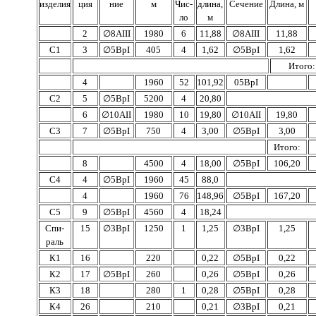
изделия
ция
ние
м
Чис­
длина,
Сечение
Длина, м
ло
м
2
∅
8АIII
1980
6
11,88
∅
8АIII
11,88
С1
3
∅
5ВрI
405
4
1,62
∅
5ВрI
1,62
Итого:
4
1960
52
101,92
05ВрI
С2
5
∅
5ВрI
5200
4
20,80
6
∅
10АII
1980
10
19,80
∅
10АII
19,80
С3
7
∅
5ВрI
750
4
3,00
∅
5ВрI
3,00
Итого:
8
4500
4
18,00
∅
5ВрI
106,20
C4
4
∅
5ВрI
1960
45
88,0
4
1960
76
148,96
∅
5ВрI
167,20
C5
9
∅
5ВрI
4560
4
18,24
Спи­
15
∅
3ВрI
1250
1
1,25
∅
3ВрI
1,25
раль
К1
16
220
0,22
∅
5ВрI
0,22
К2
17
∅
5ВрI
260
0,26
∅
5ВрI
0,26
К3
18
280
1
0,28
∅
5ВрI
0,28
К4
26
210
0,21
∅
3ВрI
0,21