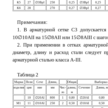
К5
27
∅
3ВрI
250
0,25
∅
3ВрI
0,25
К6
28
270
0,27
∅
3ВрI
0,27
Примечания:
1. В арматурной сетке С3 допускается
∅
∅
∅
10
10АII на 15
8АII или 15
8АIII с шаго
2. При применении в сетках арматурной 
диаметр, длину и расход стали следует 
арматурной сталью класса А-III.
Таблица 2
Марка
Пози­
Сече­
Длина,
Общая
Выборка с
изделия
ция
ние
мм
Чис­
длина,
Сечение
Длина, м
ло
м
10
∅
20АI
800
1
0,80
∅
20АI
0,80
М1
11
∅
10АI
250
2
0,50
∅
10АI
0,50