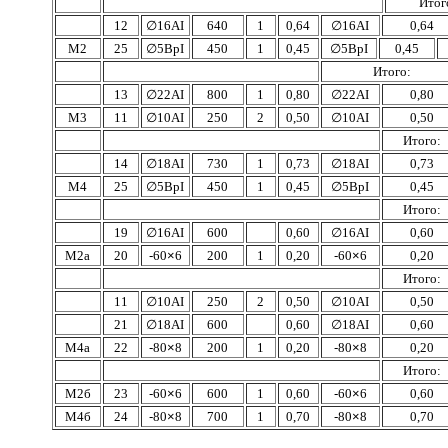
Итог
12
∅
16АI
640
1
0,64
∅
16АI
0,64
М2
25
∅
5ВрI
450
1
0,45
∅
5ВрI
0,45
Итого:
13
∅
22АI
800
1
0,80
∅
22АI
0,80
М3
11
∅
10АI
250
2
0,50
∅
10АI
0,50
Итого:
14
∅
18АI
730
1
0,73
∅
18АI
0,73
М4
25
∅
5ВрI
450
1
0,45
∅
5ВрI
0,45
Итого:
19
∅
16АI
600
0,60
∅
16АI
0,60
М2а
20
-
60
×
6
200
1
0,20
-
60
×
6
0,20
Итого:
11
∅
10АI
250
2
0,50
∅
10АI
0,50
21
∅
18АI
600
0,60
∅
18АI
0,60
М4а
22
-
80
×
8
200
1
0,20
-
80
×
8
0,20
Итого:
М2б
23
-
60
×
6
600
1
0,60
-
60
×
6
0,60
М4б
24
-
80
×
8
700
1
0,70
-
80
×
8
0,70