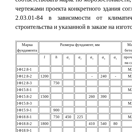
чертежами проекта конкретного здания со
2.03.01-84 в зависимости от климати
строительства и указанной в заказе на изго
Марка
Размеры фундамент, мм
Ма
фундамента
бето
l
h
a
a
a
a
a
проч
1
2
3
4
5
на с
1Ф12.8-1
М
1Ф12.8-2
1200
-
240
-
М
1Ф12.8-3
750
1Ф15.8-1
М
1Ф15.8-2
1500
260
390
1Ф15.8-3
М
1Ф15.9-1
900
1Ф18.8-1
750
450
225
М
1Ф18.8-2
1800
410
540
80
1Ф18.9-1