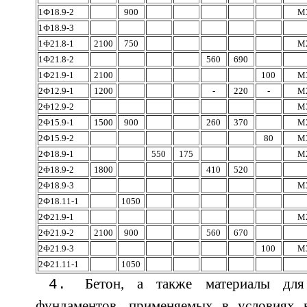
1Ф18.9-2
900
М
1Ф18.9-3
1Ф21.8-1
2100
750
М
1Ф21.8-2
560
690
1Ф21.9-1
2100
100
М
2Ф12.9-1
1200
-
220
-
М
2Ф12.9-2
М
2Ф15.9-1
1500
900
260
370
М
2Ф15.9-2
80
М
2Ф18.9-1
550
175
М
2Ф18.9-2
1800
410
520
2Ф18.9-3
М
2Ф18.11-1
1050
2Ф21.9-1
М
2Ф21.9-2
2100
900
560
670
2Ф21.9-3
100
М
2Ф21.11-1
1050
Бетон, а также материалы для
фундаментов, применяемых в условиях в