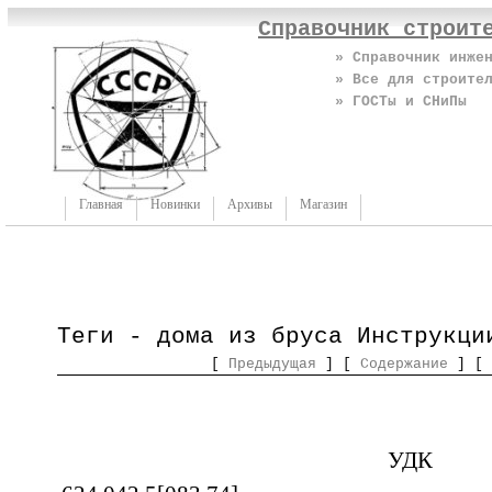
Справочник строит
» Справочник инже
» Все для строите
» ГОСТы и СНиПы
Главная
Новинки
Архивы
Магазин
Теги - дома из бруса Инструкци
[
Предыдущая
] [
Содержание
] [
УДК