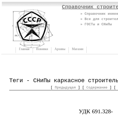
Справочник строит
» Справочник инже
» Все для строите
» ГОСТы и СНиПы
Главная
Новинки
Архивы
Магазин
Теги - СНиПы каркасное строител
[
Предыдущая
] [
Содержание
] [
УДК 691.328-