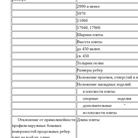
2990 и менее
5970
11960
17940, 17960
Ширина плиты
Высота плиты:
до 450 включ.
св. 450
Толщина полки
Размеры ребер
Положение проемов, отверстий и 
Положение закладных изделий:
в плоскости плиты:
опорные изделия
дополнительные "
из плоскости плиты
Отклонение от прямолинейности
Длина плиты:
профиля наружных боковых
поверхностей продольных ребер
плит на всей их длине