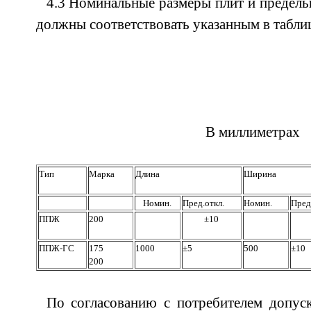
4.3 Номинальные размеры плит и предель
должны соответствовать указанным в таблиц
В миллиметрах
Тип
Марка
Длина
Ширина
Номин.
Пред.откл.
Номин.
Пред
ППЖ
200
±10
ППЖ-ГС
175
1000
±5
500
±10
200
По согласованию с потребителем допуск