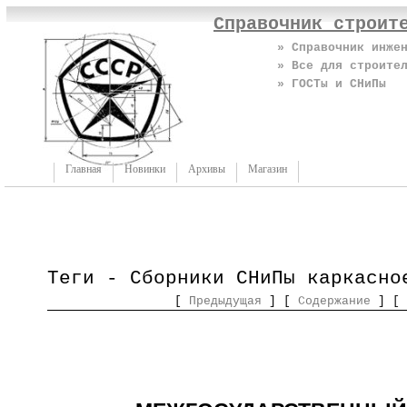
Справочник строит
» Справочник инже
» Все для строите
» ГОСТы и СНиПы
Главная
Новинки
Архивы
Магазин
Теги - Сборники СНиПы каркасно
[
Предыдущая
] [
Содержание
] [