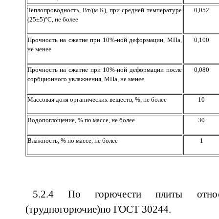
Теплопроводность, Вт/(м·К), при средней температуре
0,052
(25±5)°С, не более
Прочность на сжатие при 10%-ной деформации, МПа,
0,100
не менее
Прочность на сжатие при 10%-ной деформации после
0,080
сорбционного увлажнения, МПа, не менее
Массовая доля органических веществ, %, не более
10
Водопоглощение, % по массе, не более
30
Влажность, % по массе, не более
1
5.2.4 По горючести плиты отн
(трудногорючие)по ГОСТ 30244.