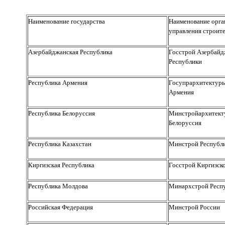
Наименование государства
Наименование орга
управления строит
Азербайджанская Республика
Госстрой Азербайд
Республики
Республика Армения
Госупрархитектуры
Армения
Республика Белоруссия
Минстройархитект
Белоруссия
Республика Казахстан
Минстрой Республи
Киргизская Республика
Госстрой Киргизск
Республика Молдова
Минархстрой Респ
Российская Федерация
Минстрой России