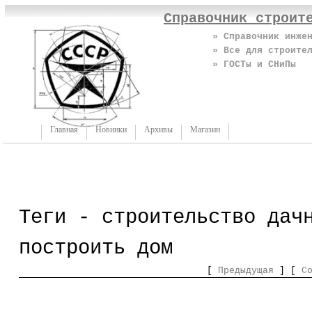
Справочник строит
» Справочник инже
» Все для строите
» ГОСТы и СНиПы
Главная
Новинки
Архивы
Магазин
Теги - строительство дач
построить дом
[
Предыдущая
] [
С