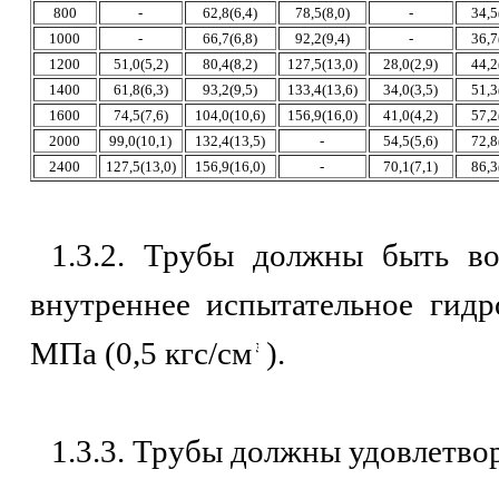
800
-
62,8(6,4)
78,5(8,0)
-
34,5
1000
-
66,7(6,8)
92,2(9,4)
-
36,7
1200
51,0(5,2)
80,4(8,2)
127,5(13,0)
28,0(2,9)
44,2
1400
61,8(6,3)
93,2(9,5)
133,4(13,6)
34,0(3,5)
51,3
1600
74,5(7,6)
104,0(10,6)
156,9(16,0)
41,0(4,2)
57,2
2000
99,0(10,1)
132,4(13,5)
-
54,5(5,6)
72,8
2400
127,5(13,0)
156,9(16,0)
-
70,1(7,1)
86,3
1.3.2. Трубы должны быть в
внутреннее испытательное гидр
МПа (0,5 кгс/см
).
1.3.3. Трубы должны удовлетво