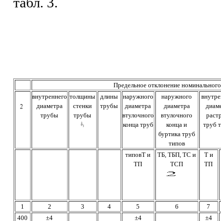
табл. 3.
Предельное отклонение номинального
внутреннего
толщины
длины
наружного
наружного
внутре
диаметра
стенки
трубы
диаметра
диаметра
диам
трубы
трубы
втулочного
втулочного
раст
конца труб
конца и
труб 
буртика труб
типов
типовТ и
ТБ, ТБП, ТС и
Т и
ТП
ТСП
ТП
1
2
3
4
5
6
7
400
±4
±4
±4