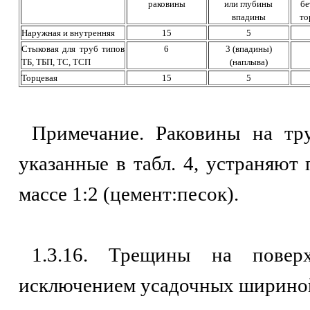
раковины
или глубины
бе
впадины
то
Наружная и внутренняя
15
5
Стыковая для труб типов
6
3 (впадины)
ТБ, ТБП, ТС, ТСП
(наплыва)
Торцевая
15
5
Примечание. Раковины на тр
указанные в табл. 4, устраняют
массе 1:2 (цемент:песок).
1.3.16. Трещины на повер
исключением усадочных шириной 