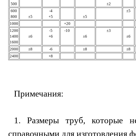
500
±2
600
-4
±5
800
±5
+5
±5
1000
+20
1200
-5
-10
±3
1400
±6
+6
±6
±6
1600
2000
±8
-6
±8
±8
2400
+8
Примечания:
1. Размеры труб, которые н
справочными для изготовления ф