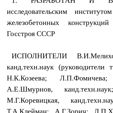
1. РАЗРАБОТАН И ВНЕ
исследовательским институто
железобетонных конструкци
Госстроя СССР
ИСПОЛНИТЕЛИ В.И.Мелихов,
канд.техн.наук (руководители 
Н.К.Козеева; Л.П.Фомичева;
А.Е.Шмурнов, канд.техн.наук
М.Г.Коревицкая, канд.техн.на
Т.А.Клейман; А.Г.Зорич; Л.П.