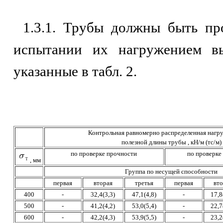
1.3.1. Трубы должны быть п
испытании их нагружением вы
указанные в табл. 2.
Контрольная равномерно распределенная нагру
полезной длины трубы , кН/м (тс/м)
по проверке прочности
по проверке
, мм
Группа по несущей способности
первая
вторая
третья
первая
вто
400
-
32,4(3,3)
47,1(4,8)
-
17,8
500
-
41,2(4,2)
53,0(5,4)
-
22,7
600
-
42,2(4,3)
53,9(5,5)
-
23,2