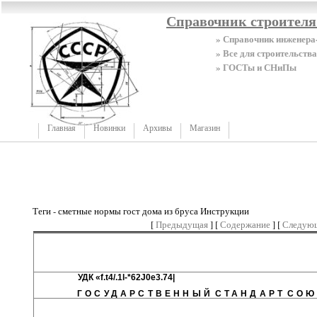
Справочник строител
» Справочник инженера
» Все для строительства
» ГОСТы и СНиПы
Главная
Новинки
Архивы
Магазин
Теги - сметные нормы гост дома из бруса Инструкции
[
Предыдущая
] [
Содержание
] [
Следую
УДК «f.t4/.1l-*62J0e3.7
ГОСУДАРСТВЕННЫЙ
СТАНДАРТ
СОЮ