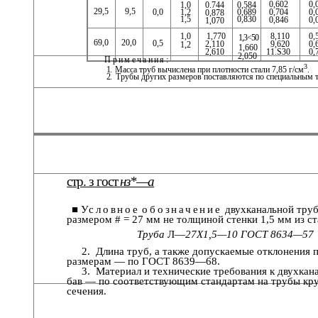
0,602
0,
1,0
0.744
0,584
29,5
9,5
0,0
1,2
0,689
0,704
0,
0,878
1,5
0,830
0,846
0,
1,070
1,770
8,110
0,
1,0
1,3<50
69,0
20,0
0,5
2,110
9,620
0,
1,2
1,660
2,610
11.S30
0,
2,050
Примечания:
3
1.
Масса труб вычислена при плотности стали 7,85 г/см
.
2.
Трубы других размеров поставляются по специальным т
стр. з гост
нз*—а
■
Условное
обозначение
двухканальной тру
размером # = 27 мм не толщиной стенки 1,5 мм из ст
Труба
Л—
27X1,5—10 ГОСТ 8634—57
2. Длина труб, а также допускаемые отклонения 
размерам — по ГОСТ 8639—68.
3. Материал и технические требования к двухкан
бав — по соответствующим стандартам на трубы кру
сечения.