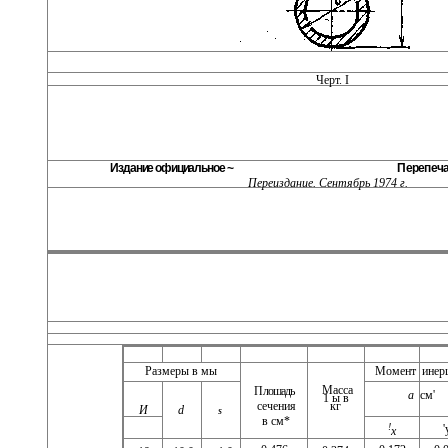
Черт. I
Издание официальное ~
Перепеча
Переиздание. Сентябрь 1974 г.
Размеры в мы
Момент
инер
Масса
П лошадь
а
см'
1 ы в
кг
сечения
И
d
S
в см*
!
'
х