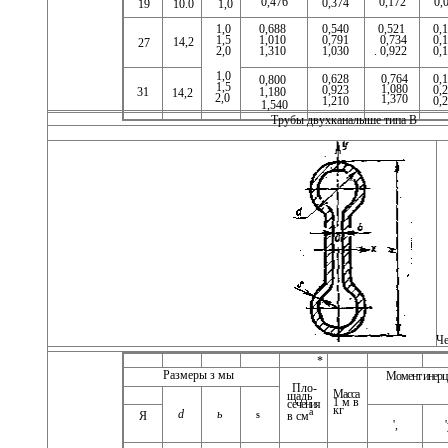
0,476
0,172
0,
0,374
19
10.0
1,0
0,688
0,521
0,
1,0
0,540
1,010
0,734
0,
1,5
0,791
14,2
27
1,310
. 0,922
0,
2,0
1,030
1,0
0,
0,628
0,764
0,800
1,5
1,080
0,
0,923
31
1,180
14,2
2,0
1,370
0,
1,210
1,540
Трубы двухканалыше типа В
Че
*
Размеры з мы
Момент инерц
Пло­
Масса
щадь
1 м в
сечения
кг
а
d
ь
Я
в см
S
',