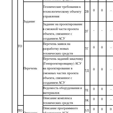
Технические требования к
0
0
-
технологическому объекту
2В
управления
Задание
Задание на проектирование
в смежной части проекта
-
-
-
2Г
объекта, связанное с
созданием АСУ
Перечень заявок на
ТО
0
0
-
разработку новых
7Г
технических средств
Перечень заданий заказчику
(Генпроектировщику) АСУ
Перечень
на проектирование в
0
0
-
7Д
смежных частях проекта
объекта, связанное с
созданием АСУ
Ведомость оборудования и
0
0
-
7Е
материалов
Описание комплекса
0
0
-
3К
технических средств
Описание программного
0
0
0
ПО
3Л
Описание
обеспечения АСУ