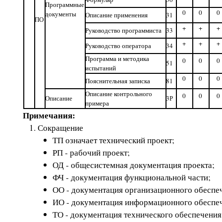
Программные
0
0
0
документы
Описание применения
31
ПО
+
+
+
Руководство программиста
33
+
+
+
Руководство оператора
34
Программа и методика
0
0
0
51
испытаний
0
0
0
Пояснительная записка
81
Описание контрольного
0
0
0
Описание
3Р
примера
Примечания:
Сокращение
ТП означает технический проект;
РП - рабочий проект;
ОД - общесистемная документация проекта;
ФЧ - документация функциональной части;
ОО - документация организационного обеспе
ИО - документация информационного обеспе
ТО - документация технического обеспечения