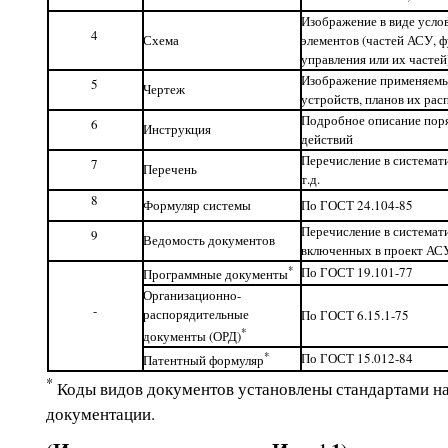
Изображение в виде усл
4
Схема
элементов (частей АСУ, 
управления или их частей
Изображение применяемы
5
Чертеж
устройств, планов их ра
Подробное описание поря
6
Инструкция
действий
Перечисление в системат
7
Перечень
т.д.
8
Формуляр системы
По ГОСТ 24.104-85
Перечисление в системат
9
Ведомость документов
включенных в проект АС
*
По ГОСТ 19.101-77
Программные документы
Организационно-
-
распорядительные
По ГОСТ 6.15.1-75
*
документы (ОРД)
*
По ГОСТ 15.012-84
Патентный формуляр
*
Коды видов документов установлены стандартами н
документации.