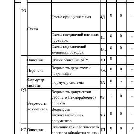
ТО
0
0
-
Схема принципиальная
4Д
Схема
Схема соединений внешних
0
0
-
4Е
проводок
Схема подключений
0
0
-
4Ж
внешних проводок
0
-
-
Описание
Общее описание АСУ
3Н
Ведомость держателей
0
0
-
Перечень
7Ж
подлиников
Формуляр
0
-
-
Формуляр системы
8А
системы
ОД
Ведомость документов
+
0
-
рабочего (технорабочего)
9Б
проекта
Ведомость
документов
Ведомость
0
0
-
эксплуатационных
9В
документов
Описание технологического
0
0
0
ИО
Описание
3П
процесса обработки данных