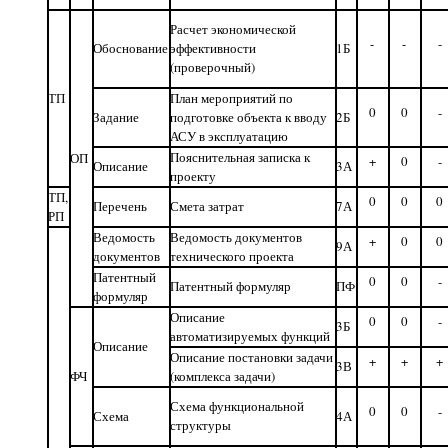
Расчет экономической
-
-
-
Обоснование
эффективности
1Б
(проверочный)
ТП
План мероприятий по
0
0
-
Задание
подготовке объекта к вводу
2Б
АСУ в эксплуатацию
Пояснительная записка к
ОП
+
0
-
Описание
3А
проекту
ТП,
0
0
0
Перечень
Смета затрат
7А
РП
Ведомость
Ведомость документов
+
0
0
9А
документов
технического проекта
Патентный
0
0
-
Патентный формуляр
ПФ
формуляр
Описание
0
0
-
3Б
автоматизируемых функций
Описание
Описание постановки задачи
+
+
+
3В
ФЧ
(комплекса задачи)
Схема функциональной
0
0
-
Схема
4А
структуры