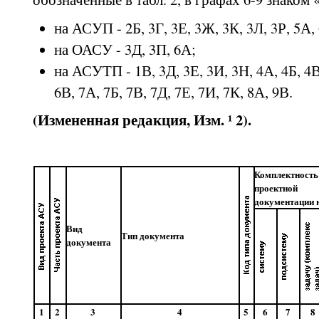
на АСУП - 2Б, 3Г, 3Е, 3Ж, 3К, 3Л, 3Р, 5А,
на ОАСУ - 3Д, 3П, 6А;
на АСУТП - 1В, 3Д, 3Е, 3И, 3Н, 4А, 4Б, 4В,
6В, 7А, 7Б, 7В, 7Д, 7Е, 7И, 7К, 8А, 9В.
(Измененная редакция, Изм. ¹ 2).
Комплектность
проектной
документации 
Вид
Тип документа
документа
1
2
3
4
5
6
7
8