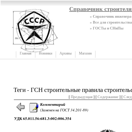
Справочник строител
» Справочник инженера
» Все для строительства
» ГОСТы и СНиПы
Главная
Новинки
Архивы
Магазин
Теги - ГСН строительные правила строитель
[
Предыдущая
] [
Содержание
] [
Сле
Комментарий
(Заменен на ГОСТ 34.201-89)
УДК 65.011.56:681.3:002:006.354