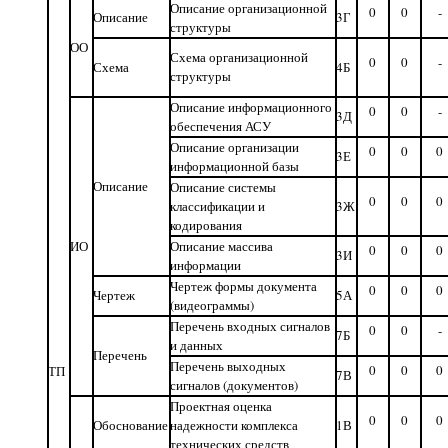
Описание организационной
0
0
-
Описание
3Г
структуры
ОО
Схема организационной
0
0
-
Схема
4Б
структуры
Описание информационного
0
0
-
3Д
обеспечения АСУ
Описание организации
0
0
0
3Е
информационной базы
Описание
Описание системы
0
0
0
классификации и
3Ж
кодирования
ИО
Описание массива
0
0
0
3И
информации
Чертеж формы документа
0
0
0
Чертеж
5А
(видеограммы)
Перечень входных сигналов
0
0
-
7Б
и данных
Перечень
Перечень выходных
0
0
0
ТП
7В
сигналов (документов)
Проектная оценка
0
0
0
Обоснование
надежности комплекса
1В
технических средств