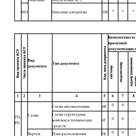
+
+
+
МО
Описание алгоритма
3М
Комплектность
проектной
документации 
Вид
Тип документа
документа
1
2
3
4
5
6
7
8
0
0
-
Схема автоматизации
4В
Схема структурная
Схема
ТП,
0
0
-
комплекса технических
4Г
РП
средств
0
0
-
Чертеж
План расположения
5Б