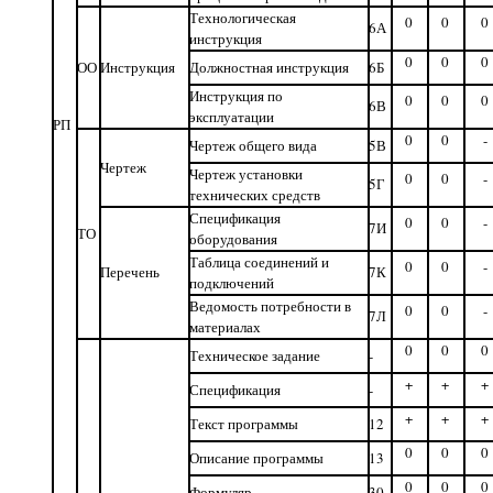
Технологическая
0
0
0
6А
инструкция
0
0
0
ОО
Инструкция
Должностная инструкция
6Б
Инструкция по
0
0
0
6В
эксплуатации
РП
0
0
-
Чертеж общего вида
5В
Чертеж
Чертеж установки
0
0
-
5Г
технических средств
Спецификация
0
0
-
7И
ТО
оборудования
Таблица соединений и
0
0
-
Перечень
7К
подключений
Ведомость потребности в
0
0
-
7Л
материалах
0
0
0
Техническое задание
-
+
+
+
Спецификация
-
+
+
+
Текст программы
12
0
0
0
Описание программы
13
0
0
0
Формуляр
30