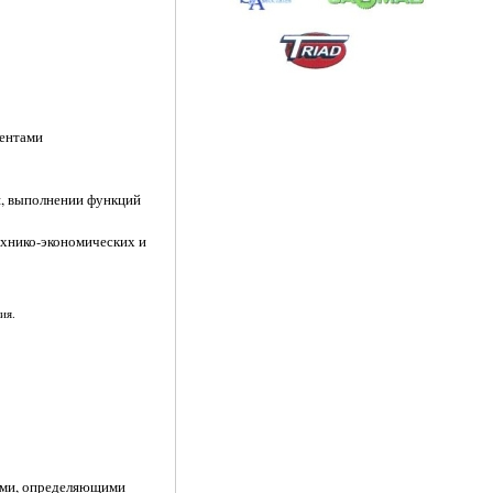
ментами
я, выполнении функций
ехнико-экономических и
ия.
тами, определяющими