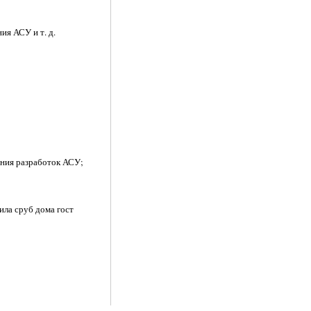
я АСУ и т. д.
ения разработок АСУ;
ила сруб дома гост