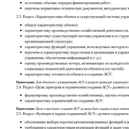
источники, объемы, порядок финансирования работ;
перечень нормативно-технических документов, методических 
2.3. Раздел «Характеристика объекта и существующей системы упра
общую характеристику объекта;
характеристику производственно-хозяйственной деятельности,
характеристику существующей системы управления и ее струк
организационной структуры;
характеристику функций управления, используемых методов и 
перечень и характеристику недостатков в организации и управ
управления, обеспечении информацией и т. д.);
оценку производственных потерь, возникающих из-за недостатк
социальных показателей деятельности объекта и его частей);
характеристику готовности объекта к созданию АСУ.
Примечание.
Для объектов с развиваемыми АСУ в разделе приводят характери
2.4. Раздел «Цели, критерии и ограничения создания АСУ» должен с
формулировку производственно-хозяйственных, научно-технич
характеристику ограничений по созданию АСУ.
Примечание.
Цели и критерии создания АСУ должны быть заданы в виде измене
2.5. Раздел «Функции и задачи создаваемой АСУ» должен содержать
обоснование выбора перечня автоматизированных функций и ком
требования к характеристикам реализации функций и задач у