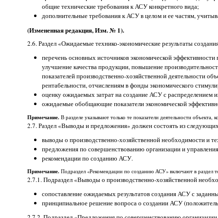
общие технические требования к АСУ конкретного вида;
дополнительные требования к АСУ в целом и ее частям, учиты
(Измененная редакция, Изм. № 1).
2.6. Раздел «Ожидаемые технико-экономические результаты создан
перечень основных источников экономической эффективности п
улучшение качества продукции, повышение производительности
показателей производственно-хозяйственной деятельности объ
рентабельности, отчислениям в фонды экономического стимули
оценку ожидаемых затрат на создание АСУ с распределением и
ожидаемые обобщающие показатели экономической эффективн
Примечание.
В разделе указывают только те показатели деятельности объекта, 
2.7. Раздел «Выводы и предложения» должен состоять из следующих
выводы о производственно-хозяйственной необходимости и те
предложения по совершенствованию организации и управления
рекомендации по созданию АСУ.
Примечание.
Подраздел «Рекомендации по созданию АСУ» включают в раздел т
2.7.1. Подраздел «Выводы о производственно-хозяйственной необх
сопоставление ожидаемых результатов создания АСУ с заданны
принципиальное решение вопроса о создании АСУ (положитель
2.7.2. Подраздел «Предложения по совершенствованию организации