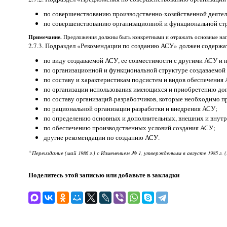
по совершенствованию производственно-хозяйственной деятел
по совершенствованию организационной и функциональной стру
Примечание.
Предложения должны быть конкретными и отражать основные напр
2.7.3. Подраздел «Рекомендации по созданию АСУ» должен содержа
по виду создаваемой АСУ, ее совместимости с другими АСУ и
по организационной и функциональной структуре создаваемой
по составу и характеристикам подсистем и видов обеспечения
по организации использования имеющихся и приобретению доп
по составу организаций-разработчиков, которые необходимо п
по рациональной организации разработки и внедрения АСУ;
по определению основных и дополнительных, внешних и внутр
по обеспечению производственных условий создания АСУ;
другие рекомендации по созданию АСУ.
*
Переиздание (май 1986 г.) с Изменением № 1, утвержденным в августе 1985 г. (
Поделитесь этой записью или добавьте в закладки