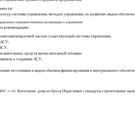
ьности;
ктур системы управления, методов управления, по развитию видов обеспечени
авления совершенствования организации и управления.
ть рекомендации:
 неавтоматизируемой частью существующей системы управления;
 АСУ;
 АСУ;
олнительных средств вычислительной техники;
ривлечь к созданию АСУ;
енних источников и видов объемов финансирования и материального обеспеч
Категория: дома из бруса Отраслевые стандарты строительные прав
ИУС 11-85).