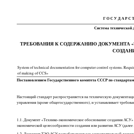
Г О С У Д А Р С
Система технической 
ТРЕБОВАНИЯ К СОДЕРЖАНИЮ ДОКУМЕНТА 
СОЗДАН
System of technical documentation for computer control systems. Requi
of making of CCS»
Постановлением Государственного комитета СССР по стандартам о
Настоящий стандарт распространяется на техническую документаци
управления (кроме общегосударственного), и устанавливает требов
1.1. Документ «Технико-экономическое обоснование создания АСУ»
экономической целесообразности создания или развития АСУ (далее 
1.2. Документ ТЭО АСУ разрабатывают как самостоятельный докуме