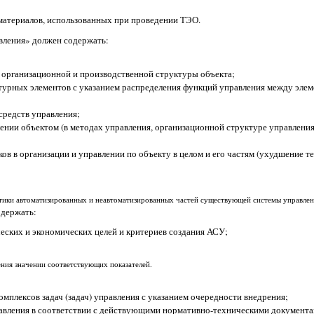
материалов, использованных при проведении ТЭО.
вления» должен содержать:
 организационной и производственной структуры объекта;
турных элементов с указанием распределения функций управления между эле
средств управления;
лении объектом (в методах управления, организационной структуре управлени
ов в организации и управлении по объекту в целом и его частям (ухудшение т
стики автоматизированных и неавтоматизированных частей существующей системы управлен
одержать:
еских и экономических целей и критериев создания АСУ;
ния значении соответствующих показателей.
:
плексов задач (задач) управления с указанием очередности внедрения;
правления в соответствии с действующими нормативно-техническими докумен