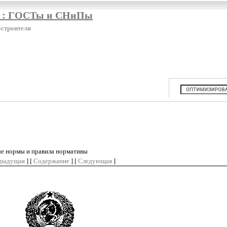
я : ГОСТы и СНиПы
-строителя
ые нормы и правила нормативы
дыдущая
] [
Содержание
] [
Следующая
]