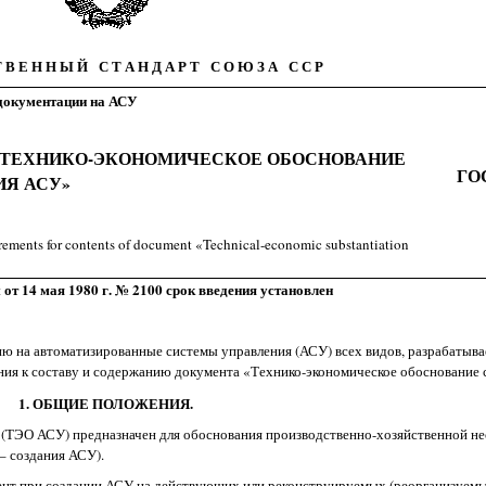
 Т В Е Н Н Ы Й С Т А Н Д А Р Т С О Ю З А С С Р
документации на АСУ
«ТЕХНИКО-ЭКОНОМИЧЕСКОЕ ОБОСНОВАНИЕ
ГОС
ИЯ АСУ»
rements for contents of document «Technical-economic substantiation
т 14 мая 1980 г. № 2100 срок введения установлен
ю на автоматизированные системы управления (АСУ) всех видов, разрабатыва
ания к составу и содержанию документа «Технико-экономическое обоснование
1. ОБЩИЕ ПОЛОЖЕНИЯ.
 (ТЭО АСУ) предназначен для обоснования производственно-хозяйственной не
– создания АСУ).
нт при создании АСУ на действующих или реконструируемых (реорганизуемых