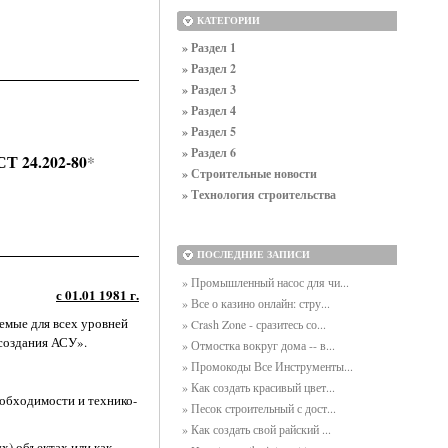
КАТЕГОРИИ
» Раздел 1
» Раздел 2
» Раздел 3
» Раздел 4
» Раздел 5
» Раздел 6
Т 24.202-80
*
» Строительные новости
» Технология строительства
ПОСЛЕДНИЕ ЗАПИСИ
» Промышленный насос для чи...
с 01.01 1981 г.
» Все о казино онлайн: стру...
емые для всех уровней
» Crash Zone - сразитесь со...
 создания АСУ».
» Отмостка вокруг дома -- в...
» Промокоды Все Инструменты...
» Как создать красивый цвет...
обходимости и технико-
» Песок строительный с дост...
» Как создать свой райский ...
) объектах или как