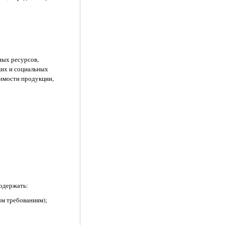
ных ресурсов,
ких и социальных
оимости продукции,
одержать:
ым требованиям);