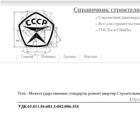
Справочник строител
» Справочник инженера
» Все для строительства
» ГОСТы и СНиПы
Главная
Новинки
Архивы
Магазин
Теги - Межгосударственные стандарты ремонт квартир Строительн
[
Пре
УДК 65.011.56:681.3:002:006.354