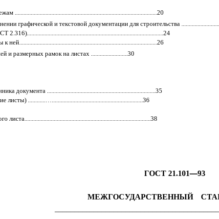
.........................................................................20
ской и текстовой документации для строительства ....................................
...........................................................................24
........................................................................26
мерных рамок на листах .........................30
....................................................................35
..............................................................36
.....................................................................38
ГОСТ 21.101
—
93
МЕЖГОСУДАРСТВЕННЫЙ СТА
__________________________________________