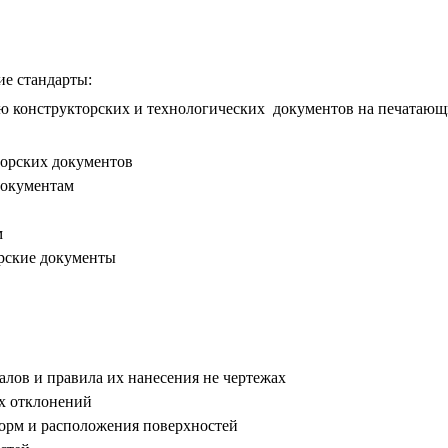
ие стандарты:
конструкторских и технологических документов на печатающ
орских документов
документам
м
рские документы
ов и правила их нанесения не чертежах
х отклонений
орм и расположения поверхностей