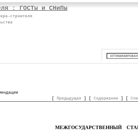
еля : ГОСТы и СНиПы
нера-строителя
льства
мендации
[
Предыдущая
] [
Содержание
] [
Сле
МЕЖГОСУДАРСТВЕННЫЙ СТА