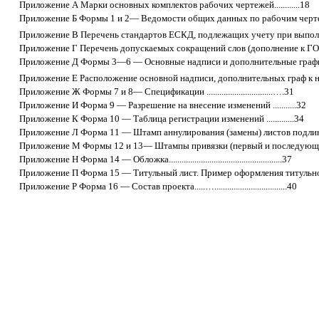
Приложение А Марки основных комплектов рабочих чертежей............18
Приложение Б Формы 1 и 2— Ведомости общих данных по рабочим чертежам ........................
Приложение В Перечень стандартов ЕСКД, подлежащих учету при выполнении графиче
Приложение Г Перечень допускаемых сокращений слов (дополнение к ГОСТ 2.316)..................
Приложение Д Формы 3—6 — Основные надписи и дополнительные графы к ней......................
Приложение Е Расположение основной надписи, дополнительных граф к ней и раз
Приложение Ж Формы 7 и 8— Спецификации ...............................….31
Приложение И Форма 9 — Разрешение на внесение изменений ...........32
Приложение К Форма 10 — Таблица регистрации изменений .............34
Приложение Л Форма 11 — Штамп аннулирования (замены) листов подлинника документа ......
Приложение М Формы 12 и 13— Штампы привязки (первый и последующие листы) ............…
Приложение Н Форма 14 — Обложка.....................................................37
Приложение П Форма 15 — Титульный лист. Пример оформления титульного листа.................
Приложение Р Форма 16 — Состав проекта.....…..................................40