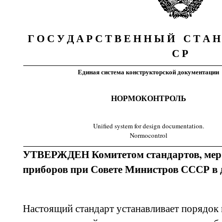
Г О С У Д А Р С Т В Е Н Н Ы Й С Т А 
С Р
Единая система конструкторской документации
НОРМОКОНТРОЛЬ
Unified system for design documentation.
Normocontrol
УТВЕРЖДЕН Комитетом стандартов, мер
приборов при Совете Министров СССР в д
Настоящий стандарт устанавливает порядок 