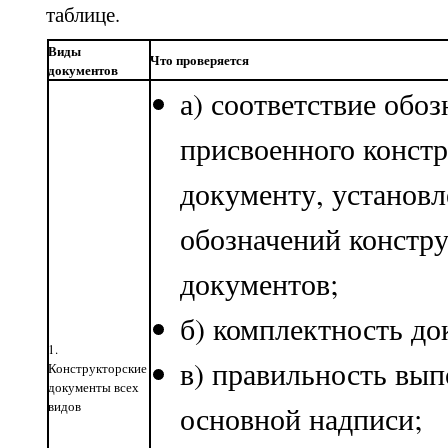
таблице.
Виды
Что проверяется
документов
а) соответствие обоз
присвоенного конст
документу, установл
обозначений констр
документов;
б) комплектность до
1.
в) правильность вы
Конструкторские
документы всех
видов
основной надписи;