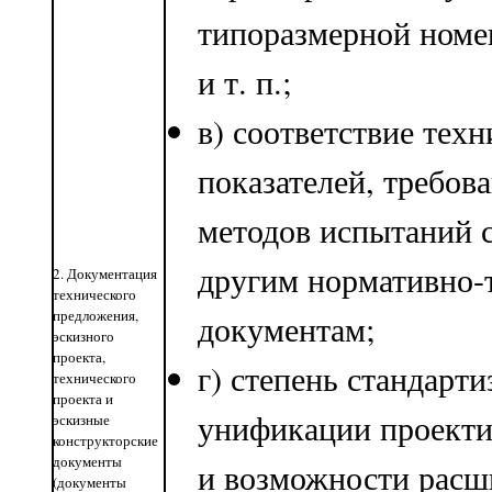
типоразмерной номе
и т. п.;
в) соответствие тех
показателей, требова
методов испытаний 
другим нормативно-
2. Документация
технического
предложения,
документам;
эскизного
проекта,
г) степень стандарти
технического
проекта и
унификации проекти
эскизные
конструкторские
документы
и возможности расш
(документы