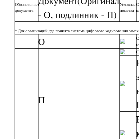
Документ(Оригинал
Обозначение
Условная
С
документа
пометка
к
- О, подлинник - П)
_______________
* Для организаций, где принята система цифрового кодирования заме
О
С
п
С
П