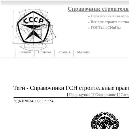
Справочник строител
» Справочник инженера
» Все для строительства
» ГОСТы и СНиПы
Главная
Новинки
Архивы
Магазин
Теги - Справочники ГСН строительные прав
[
Предыдущая
] [
Содержание
] [
Сле
УДК 62(084.11):006.354