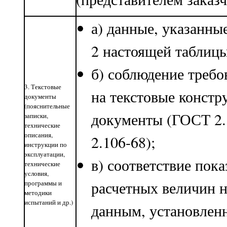
а) данные, указанны
2 настоящей таблицы
б) соблюдение требо
3. Текстовые
на текстовые констр
документы
(пояснительные
документы (ГОСТ 2.
записки,
технические
описания,
2.106-68);
инструкции по
эксплуатации,
в) соответствие пока
технические
условия,
расчетных величин 
программы и
методики
испытаний и др.)
данным, установлен