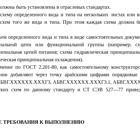
олжны быть установлены в отраслевых стандартах.
ь схему определенного вида и типа на нескольких листах или 
 схем того же вида и типа. При этом каждая схема должна б
хем определенного вида и типа в виде самостоятельных докуме
­нальной цепи или функциональной группы (например, сх
ипиальная цепей питания; схема гидравлическая принципиаль
ическая принципиальная охлаждения).
чение по ГОСТ 2.201-80, как самостоятельному конструкторс
ении добавляют через точку арабскими цифрами порядковые 
БВГ.ХХХХХХ.ХХХГЗ, АБВГ.ХХХХХХ.ХХХГЗ.1, АБВГ.ХХХХ
ческих схем по данному стандарту и СТ СЭВ 527—77 приве
ИЕ ТРЕБОВАНИЯ К ВЫПОЛНЕНИЮ