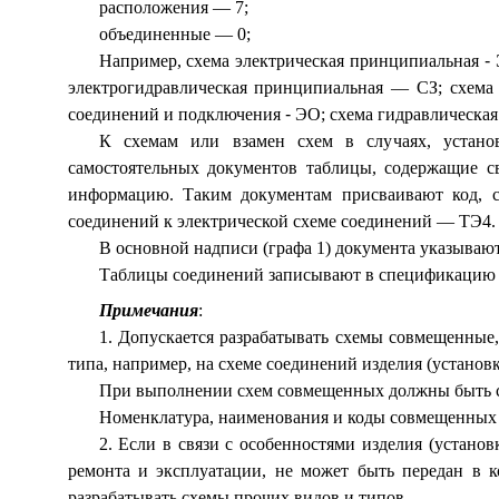
расположения — 7;
объединенные — 0;
Например, схема электрическая принципиальная
-
Э
электрогидравлическая принципиальная — СЗ; схема
соединений и подключения
-
ЭО; схема гидравлическая
К схемам или взамен схем в случаях, устан
самостоятельных документов таблицы, содержащие с
информацию. Таким документам присваивают код, с
соединений к электрической схеме соединений — ТЭ4.
В основной надписи (графа 1) документа указываю
Таблицы соединений записывают в спецификацию п
Примечания
:
1. Допускается разрабатывать схемы совмещенные,
типа, например, на схеме соединений изделия (устано
При выполнении схем совмещенных должны быть со
Номенклатура, наименования и коды совмещенных 
2. Если в связи с особенностями изделия (установ
ремонта и эксплуатации, не может быть передан в к
разрабатывать схемы прочих видов и типов.