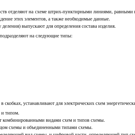
ойств отделяют на схеме штрих-пунктирными линиями, равными
дение этих элементов, а также необходимые данные.
у деления) выпускают для определения состава изделия.
 подразделяют на следующие типы:
 в скобках, устанавливают для электрических схем энергетичес
 и типом.
комбини­ро­ван­ными видами схем и типов схемы.
дом схемы и объединенными типами схемы.
пределяющей вид схемы, и цифровой части, определяющей тип сх