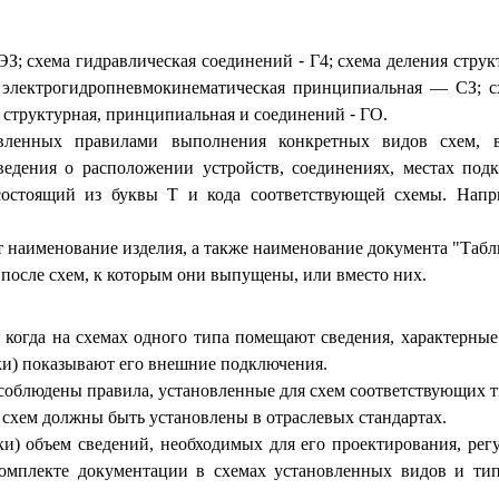
З; схема гидравлическая соединений
-
Г4; схема деления струк
 электрогидропневмокинематическая принципиальная — СЗ; сх
 структурная, принципиальная и соединений
-
ГО.
овленных правилами выполнения конкретных видов схем, 
ведения о расположении устройств, соединениях, местах под
остоящий из буквы Т и кода соответствующей схемы. Напр
т наименование изделия, а также наименование документа "Табл
осле схем, к которым они выпущены, или вместо них.
 когда на схемах одного типа помещают сведения, характерные
вки) показывают его внешние подключения.
блюдены правила, установленные для схем соответствующих т
схем должны быть установлены в отраслевых стандартах.
ки) объем сведений, необходимых для его проектирования, регу
омплекте документации в схемах установленных видов и тип