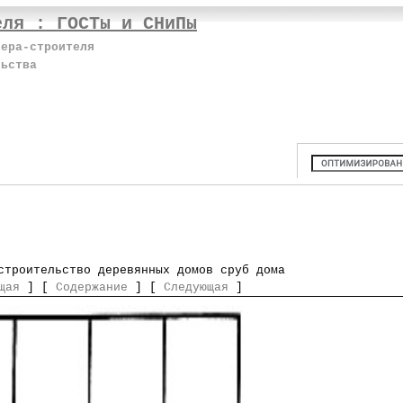
еля : ГОСТы и СНиПы
нера-строителя
льства
строительство деревянных домов сруб дома
щая
] [
Содержание
] [
Следующая
]