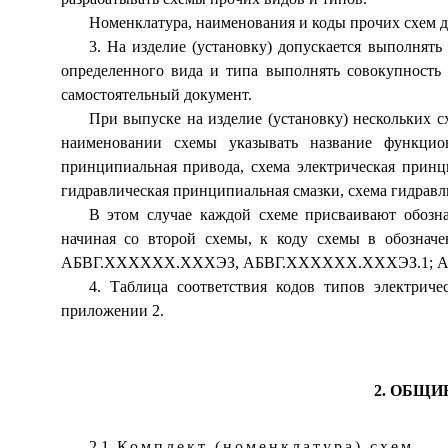
Номенклатура, наименования и коды прочих схем д
3. На изделие (установку) допускается выполнят
определенного вида и типа выполнять совокупность
самостоятельный документ.
При выпуске на изделие (установку) нескольких с
наименовании схемы указывать название функци­о
принципиальная привода, схема электрическая принц
гидравлическая принципиальная смазки, схема гидравл
В этом случае каждой схеме присваивают обозна
начиная со второй схемы, к коду схемы в обознач
АБВГ.ХХХХХХ.ХХХЭЗ, АБВГ.ХХХХХХ.ХХХЭЗ.1; А
4. Таблица соответствия кодов типов электри
приложении 2.
2. ОБЩ
2.1.
Комплект (номенклатура) схем