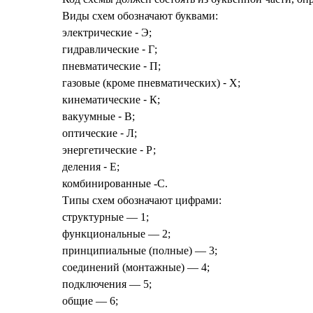
Виды схем обозначают буквами:
электрические
-
Э;
гидравлические
-
Г;
пневматические
-
П;
газовые (кроме пневматических)
-
X;
кинематические
-
К;
вакуумные
-
В;
оптические
-
Л;
энергетические
-
Р;
деления
-
Е;
комбинированные -С.
Типы схем обозначают цифрами:
структурные — 1;
функциональные — 2;
принципиальные (полные) — 3;
соединений (монтажные) — 4;
подключения — 5;
общие — 6;