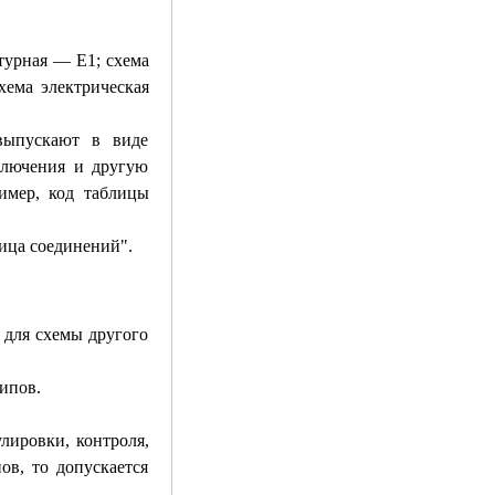
турная — E1; схема
ема электрическая
выпускают в виде
ключения и другую
имер, код таблицы
ица соединений".
 для схемы другого
ипов.
лировки, контроля,
ов, то допускается