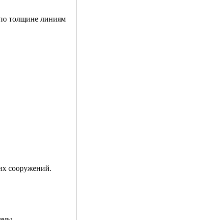
 по толщине линиям
ких сооружений.
емы.