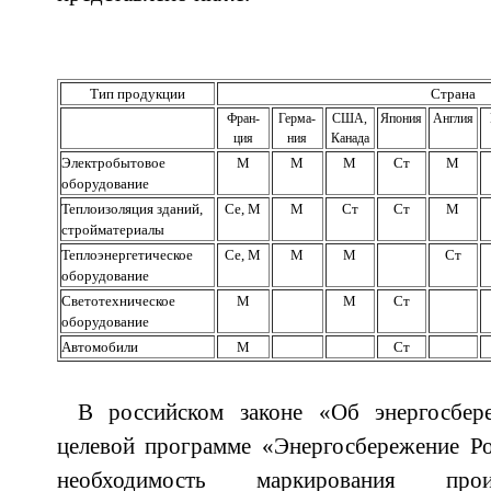
Тип продукции
Страна
Фран-
Герма-
США,
Япония
Англия
ция
ния
Канада
Электробытовое
M
M
M
Ст
M
оборудование
Теплоизоляция зданий,
Ce, M
M
Ст
Ст
M
стройматериалы
Теплоэнергетическое
Ce, M
M
M
Ст
оборудование
Светотехническое
M
M
Ст
оборудование
Автомобили
M
Ст
В российском законе «Об энергосбер
целевой программе «Энергосбережение Ро
необходимость маркирования прои