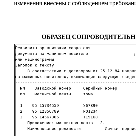
изменения внесены с соблюдением требовани
ОБРАЗЕЦ СОПРОВОДИТЕЛЬ
Реквизиты организации-создателя                   
документа на машинном носителе                   д
или машинограммы

Заголок к тексту                                  
     В соответствии с договором от 25.12.84 направ
на машинных носителях, включающие следующие сведен
--------------------------------------------------
  NN    Заводской номер     Серийный номер        
  пп    магнитной ленты     тома

--------------------------------------------------
  1    95 15734559          У67890                
  2    95 12356789          РО1234                
  3    95 14567385          Т15168                
     Приложение: магнитная лента - 3.

     Наименование должности          Личная подпис