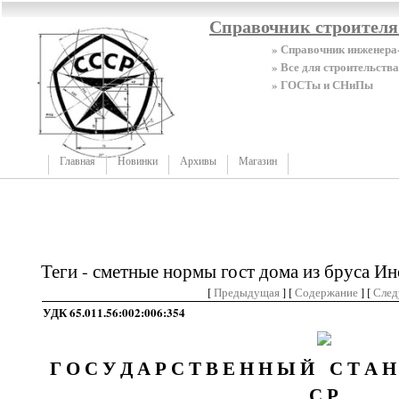
Справочник строител
» Справочник инженера
» Все для строительства
» ГОСТы и СНиПы
Главная
Новинки
Архивы
Магазин
Теги - сметные нормы гост дома из бруса И
[
Предыдущая
] [
Содержание
] [
Сле
УДК 65.011.56:002:006:354
Г О С У Д А Р С Т В Е Н Н Ы Й С Т А 
С Р