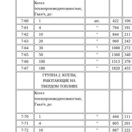
Котел
теплопроизводительностью,
Гкал/ч, до:
7-60
1
шт.
422
106
7-61
4
"
764
191
7-62
10
"
844
211
7-63
20
"
969
242
7-64
30
"
1088
272
7-65
50
"
1360
340
7-66
100
"
1513
378
7-67
180
"
1820
455
ГРУППА 2. КОТЛЫ,
РАБОТАЮЩИЕ НА
ТВЕРДОМ ТОПЛИВЕ
Котел
теплопроизводительностью,
Гкал/ч, до:
7-70
1
"
444
111
7-71
4
"
805
201
7-72
10
"
887
222