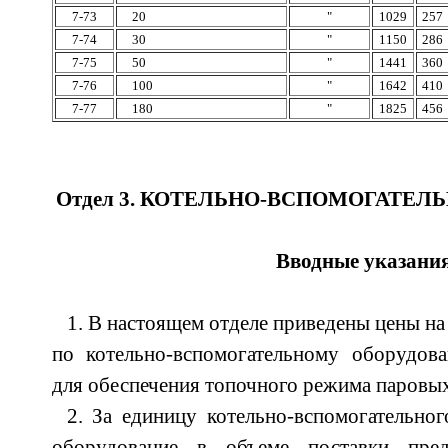
7-73
20
"
1029
257
7-74
30
"
1150
286
7-75
50
"
1441
360
7-76
100
"
1642
410
7-77
180
"
1825
456
Отдел 3. КОТЕЛЬНО-ВСПОМОГАТЕЛ
Вводные указани
1. В настоящем отделе приведены цены н
по котельно-вспомогательному оборудо
для обеспечения топочного режима паровых
2. За единицу котельно-вспомогательно
оборудование в объеме поставки предп