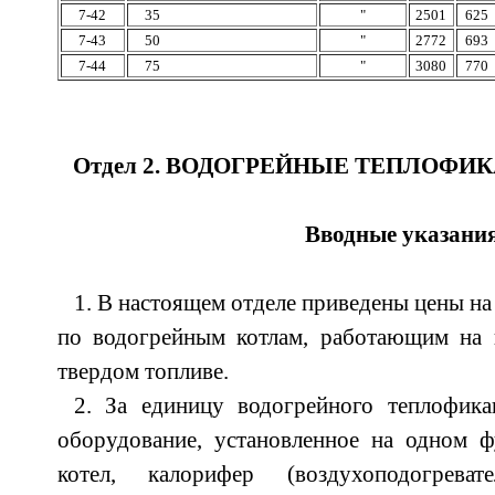
7-42
35
"
2501
625
7-43
50
"
2772
693
7-44
75
"
3080
770
Отдел 2. ВОДОГРЕЙНЫЕ ТЕПЛОФ
Вводные указани
1. В настоящем отделе приведены цены н
по водогрейным котлам, работающим на 
твердом топливе.
2. За единицу водогрейного теплофика
оборудование, установленное на одном ф
котел, калорифер (воздухоподогрева