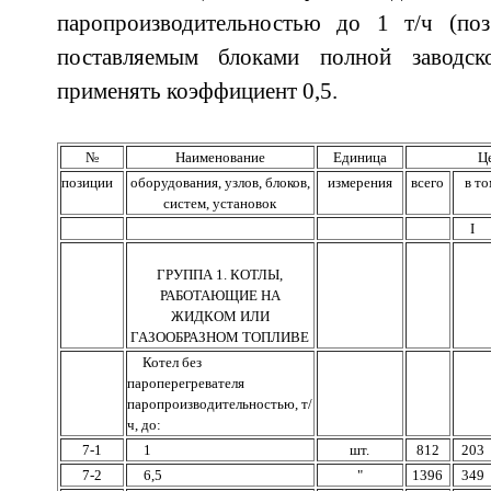
паропроизводительностью до 1 т/ч (поз.
поставляемым блоками полной заводско
применять коэффициент 0,5.
№
Наименование
Единица
Це
позиции
оборудования, узлов, блоков,
измерения
всего
в то
систем, установок
I
ГРУППА 1. КОТЛЫ,
РАБОТАЮЩИЕ НА
ЖИДКОМ ИЛИ
ГАЗООБРАЗНОМ ТОПЛИВЕ
Котел без
пароперегревателя
паропроизводительностью, т/
ч, до:
7-1
1
шт.
812
203
7-2
6,5
"
1396
349