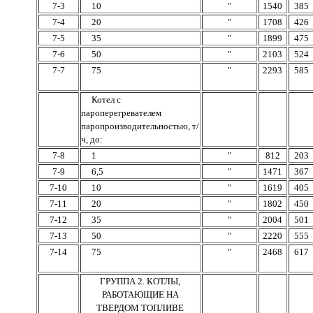
7-3
10
"
1540
385
7-4
20
"
1708
426
7-5
35
"
1899
475
7-6
50
"
2103
524
7-7
75
"
2293
585
Котел с
пароперегревателем
паропроизводительностью, т/
ч, до:
7-8
1
"
812
203
7-9
6,5
"
1471
367
7-10
10
"
1619
405
7-11
20
"
1802
450
7-12
35
"
2004
501
7-13
50
"
2220
555
7-14
75
"
2468
617
ГРУППА 2. КОТЛЫ,
РАБОТАЮЩИЕ НА
ТВЕРДОМ ТОПЛИВЕ