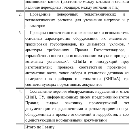
компоновки котлов (расстояние между котлами и стенкам
наличие переходных площадок между котлами и т.п.)
2.
Проведение поверочных теплотехнических и 
технологических расчетов для уточнения нагрузок и
параметров
3.
Проверка соответствия технологических и вспомогатель
основных характеристик оборудования, их элементов
трассировки трубопроводов, их диаметров, уклонов, 
арматуры требованиям Правил Госгортехнадзора,
взрывобезопасности при использовании мазута и природно
котельных установках", СНиПа и инструкций пред
изготовителей; проверка соответствия проектной
автоматики котла, точек отбора и установки датчиков ко
измерительных приборов и автоматики (КИПиА) тре
соответствующих нормативных документов
4.
Составление перечня обнаруженных нарушений и откл
СНиП, ТУ, информационных писем предприятий-изгото
Правил; выдача заказчику промежуточной техн
документации с предложениями и рекомендациями по у
обнаруженных в проекте отклонений и недоработок в соо
с действующими нормативными документами
Итого по I этапу