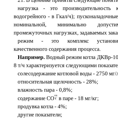
21. В Ценнике приняты следующие поняти
нагрузка - это производительность к
водогрейного - в Гкал/ч); пусконаладочны
номинальной, минимально допус
промежуточных нагрузках, задаваемых зака
режим - это комплекс установив
качественного содержания процесса.
Например.
Водный режим котла ДКВр-10/
8 т/ч характеризуется следующими показат
солесодержание котловой воды - 2750 мг/л
относительная щелочность - 28%;
влажность пара - 0,8%;
содержание СО
в паре - 18 мг/кг;
продувка котла - 4%;
другие показатели;