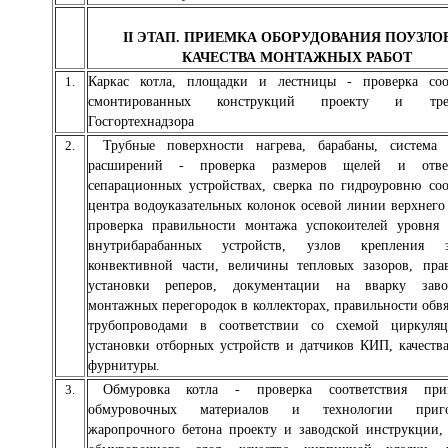
II ЭТАП. ПРИЕМКА ОБОРУДОВАНИЯ ПОУЗЛО
КАЧЕСТВА МОНТАЖНЫХ РАБОТ
1.
Каркас котла, площадки и лестницы - проверка соот
смонтированных конструкций проекту и треб
Госгортехнадзора
2.
Трубные поверхности нагрева, барабаны, система 
расширений - проверка размеров щелей и отве
сепарационных устройствах, сверка по гидроуровню соо
центра водоуказательных колонок осевой линии верхнего 
проверка правильности монтажа успокоителей уровня
внутрибарабанных устройств, узлов крепления з
конвективной части, величины тепловых зазоров, пра
установки реперов, документации на вварку зав
монтажных перегородок в коллекторах, правильности обвя
трубопроводами в соответствии со схемой циркуляц
установки отборных устройств и датчиков КИП, качеств
фурнитуры.
3.
Обмуровка котла - проверка соответствия при
обмуровочных материалов и технологии пригот
жаропрочного бетона проекту и заводской инструкции