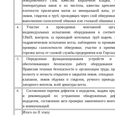
обмуровочного слоя, качества кирпичной кладки, 
температурных швов и их чистоты, качества креплен
плотности прилегания матов из минеральной ваты, у
люков, гляделок и труб, проходящих через слой обмуровки
выполнения газоплотной обмазки или стальной обшивки к
4.
Участие в проводимых монтажной орган
индивидуальных испытаниях оборудования в соответ
СНиП; контроль за прокидкой котельных труб шаром, 
гидравлическом испытании котла, наблюдение за промывк
проверка газоплотности обмуровки; участие в прием
горелки котла от газовой службы предприятия или Горгаза
5.
Определение функционирования устройств и 
обеспечивающих безопасную работу оборудования 
Правилам техники безопасности и организации труда; пр
полноту и легкость открытия и закрытия люков, откидных
клапанов, люков обдувки и гляделок, ручного привода
запорного вентиля, всей арматуры котла.
6.
Составление перечня дефектов и недоделок, выдача пр
и рекомендаций по устранению обнаруженных де
недоделок, составление акта проверки законченного монт
и коммуникаций.
Итого по II этапу