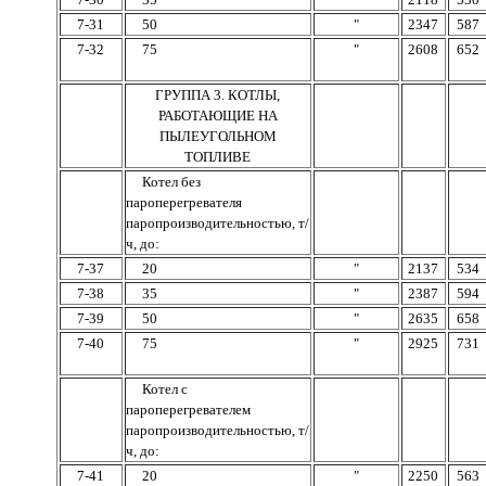
7-31
50
"
2347
587
7-32
75
"
2608
652
ГРУППА 3. КОТЛЫ,
РАБОТАЮЩИЕ НА
ПЫЛЕУГОЛЬНОМ
ТОПЛИВЕ
Котел без
пароперегревателя
паропроизводительностью, т/
ч, до:
7-37
20
"
2137
534
7-38
35
"
2387
594
7-39
50
"
2635
658
7-40
75
"
2925
731
Котел с
пароперегревателем
паропроизводительностью, т/
ч, до:
7-41
20
"
2250
563