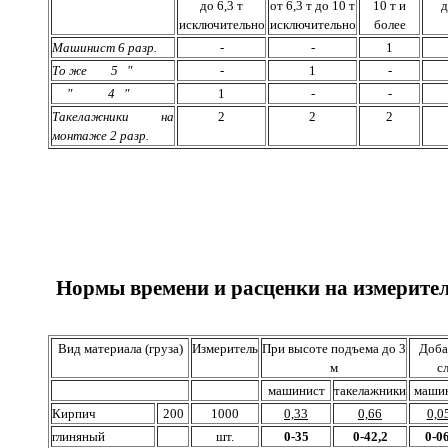
до 6,3 т
от 6,3 т до 10 т
10 т и
д
исключительно
исключительно
более
Машинист 6 разр.
-
-
1
То же 5 "
-
1
-
" 4 "
1
-
-
Такелажники на
2
2
2
монтаже 2 разр.
Нормы времени и расценки на измерител
Вид материала (груза)
Измеритель
При высоте подъема до 3
Доба
м
с
машинист
такелажники
маши
Кирпич
200
1000
0,33
0,66
0,0
глиняный
шт.
0-35
0-42,2
0-06