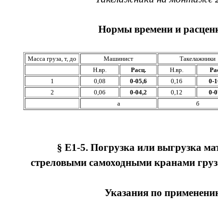
Нормы времени и расценк
Масса груза, т, до
Машинист
Такелажники
Н.вр.
Расц.
Н.вр.
Ра
1
0,08
0-05,6
0,16
0-1
2
0,06
0-04,2
0,12
0-0
а
б
§ Е1-5. Погрузка или выгрузка ма
стреловыми самоходными кранами груз
Указания по применени