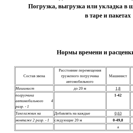
Погрузка, выгрузка или укладка в 
в таре и пакетах
Нормы времени и расценки
Расстояние перемещения
Состав звена
груженого погрузчика
Машинист
автомобильного
Машинист
до 20 м
1,8
погрузчика
1-42
автомобильного 4
разр. - 1
Такелажник на
Добавлять на каждые
0,63
монтаже 2 разр. - 1
следующие 20 м
0-49,8
а