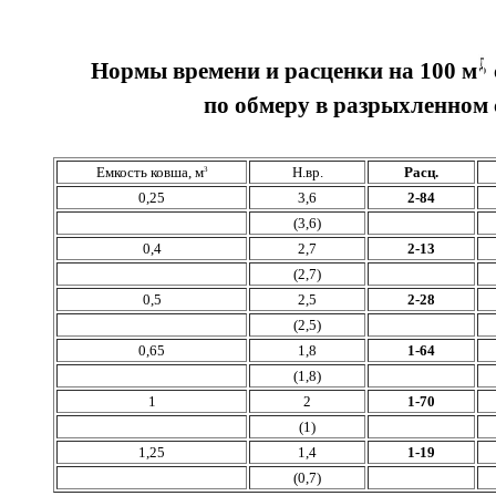
Нормы времени и расценки на 100 м
по обмеру в разрыхленном 
Емкость ковша, м
Н.вр.
Расц.
3
0,25
3,6
2-84
(3,6)
0,4
2,7
2-13
(2,7)
0,5
2,5
2-28
(2,5)
0,65
1,8
1-64
(1,8)
1
2
1-70
(1)
1,25
1,4
1-19
(0,7)