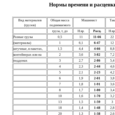
Нормы времени и расценки
Вид материалов
Общая масса
Машинист
Так
(грузов)
поднимаемого
груза, т, до
Н.вр.
Расц.
Н.вр
Разные грузы
0,5
11
11-66
22
(материалы)
1
6,1
6-47
12
штучные, в пакетах,
1,5
4,4
4-66
8,8
контейнерах или на
2
3,6
3-82
7,2
поддонах
3
2,7
2-86
5,4
4
2,3
2-44
4,6
5
2,1
2-23
4,2
6
1,9
2-01
3,8
7
1,8
1-91
3,6
8
1,7
1-80
3,4
10
1,6
1-70
3,2
13
1,5
1-59
3
18
1,4
1-48
2,8
20
1,3
1-38
2,6