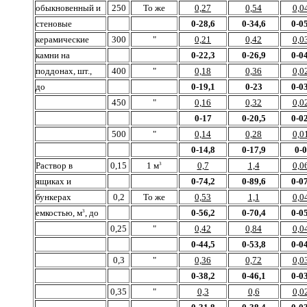
обыкновенный и
250
То же
0,27
0,54
0,0
стеновые
0-28,6
0-34,6
0-05
керамические
300
"
0,21
0,42
0,0
камни на
0-22,3
0-26,9
0-04
поддонах, шт.,
400
"
0,18
0,36
0,0
до
0-19,1
0-23
0-03
450
"
0,16
0,32
0,0
0-17
0-20,5
0-02
500
"
0,14
0,28
0,0
0-14,8
0-17,9
0-
Раствор в
0,15
1 м
0,7
1,4
0,0
3
ящиках и
0-74,2
0-89,6
0-07
бункерах
0,2
То же
0,53
1,1
0,0
емкостью, м
, до
0-56,2
0-70,4
0-05
3
0,25
"
0,42
0,84
0,0
0-44,5
0-53,8
0-04
0,3
"
0,36
0,72
0,0
0-38,2
0-46,1
0-03
0,35
"
0,3
0,6
0,0