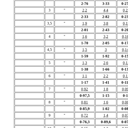
2-76
3-33
0-27
3
"
2,2
4,4
0,2
2-33
2-82
0-23
3,5
"
1,9
3,8
0,1
2-01
2-43
0-20
4
"
1,6
3,2
0,1
1-70
2-05
0-17
4,5
"
1,5
3
0,1
1-59
1-92
0-15
5
"
1,3
2,6
0,1
1-38
1-66
0-13
6
"
1,1
2,2
0,1
1-17
1-41
0-11
7
"
0,92
1,8
0,0
0-97,5
1-15
0-
8
"
0,81
1,6
0,0
0-85,9
1-02
0-08
9
"
0,72
1,4
0,0
0-76,3
0-89,6
0-07