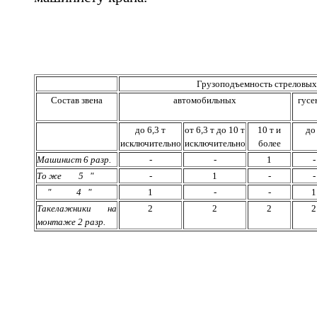
Грузоподъемность стреловых 
Состав звена
автомобильных
гусе
до 6,3 т
от 6,3 т до 10 т
10 т и
до
исключительно
исключительно
более
Машинист 6 разр.
-
-
1
-
То же 5 "
-
1
-
-
" 4 "
1
-
-
1
Такелажники на
2
2
2
2
монтаже 2 разр.