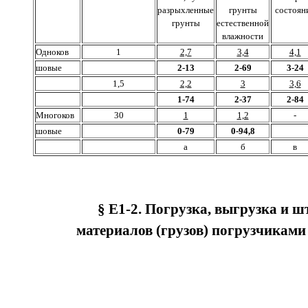
разрыхленные
грунты
состоян
грунты
естественной
влажности
Одноков
1
2,7
3,4
4,1
шовые
2-13
2-69
3-24
1,5
2,2
3
3,6
1-74
2-37
2-84
Многоков
30
1
1,2
-
шовые
0-79
0-94,8
а
б
в
§ Е1-2. Погрузка, выгрузка и 
материалов (грузов) погрузчикам