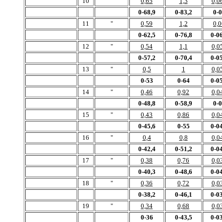
10
"
0,65
1,3
0,0
0-68,9
0-83,2
0-
11
"
0,59
1,2
0,0
0-62,5
0-76,8
0-06
12
"
0,54
1,1
0,0
0-57,2
0-70,4
0-05
13
"
0,5
1
0,0
0-53
0-64
0-05
14
"
0,46
0,92
0,0
0-48,8
0-58,9
0-
15
"
0,43
0,86
0,0
0-45,6
0-55
0-04
16
"
0,4
0,8
0,0
0-42,4
0-51,2
0-04
17
"
0,38
0,76
0,0
0-40,3
0-48,6
0-04
18
"
0,36
0,72
0,0
0-38,2
0-46,1
0-03
19
"
0,34
0,68
0,0
0-36
0-43,5
0-03