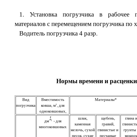
1. Установка погрузчика в рабочее п
материалов с перемещением погрузчика по х
Водитель погрузчика 4 разр.
Нормы времени и расценки
Вид
Вместимость
Материалы*
погрузчика
ковша, м
, для
3
одноковшовых,
шлак,
щебень,
глина 
дм
- для
каменная
гравий,
глинист
многоковшовых
мелочь, сухой
глинистые и
грунты 
песок, сухие
песчаные
мокро