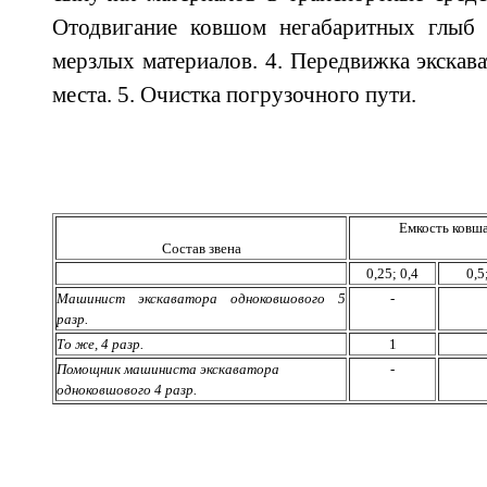
Отодвигание ковшом негабаритных глыб 
мерзлых материалов. 4. Передвижка экскава
места. 5. Очистка погрузочного пути.
Емкость ковша
Состав звена
0,25; 0,4
0,5
Машинист экскаватора одноковшового 5
-
разр.
То же, 4 разр.
1
Помощник машиниста экскаватора
-
одноковшового 4 разр.