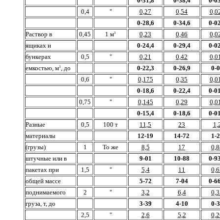
0-31,8
0-38,4
0-03
0,4
"
0,27
0,54
0,0
0-28,6
0-34,6
0-02
Раствор в
0,45
1 м
0,23
0,46
0,0
3
ящиках и
0-24,4
0-29,4
0-02
бункерах
0,5
"
0,21
0,42
0,0
емкостью, м
, до
0-22,3
0-26,9
0-
3
0,6
"
0,175
0,35
0,0
0-18,6
0-22,4
0-01
0,75
"
0,145
0,29
0,0
0-15,4
0-18,6
0-01
Разные
0,5
100 т
11,5
23
1,
материалы
12-19
14-72
1-
(грузы)
1
То же
8,5
17
0,8
штучные или в
9-01
10-88
0-93
пакетах при
1,5
"
5,4
11
0,6
общей массе
5-72
7-04
0-66
поднимаемого
2
"
3,2
6,4
0,3
груза, т, до
3-39
4-10
0-
2,5
"
2,6
5,2
0,2