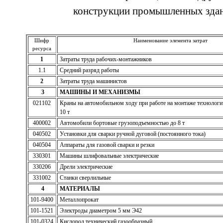
конструкции промышленных зда
Шифр
Наименование элемента затрат
ресурса
1
Затраты труда рабочих-монтажников
1.1
Средний разряд работы
2
Затраты труда машинистов
3
МАШИНЫ И МЕХАНИЗМЫ
021102
Краны на автомобильном ходу при работе на монтаже технологи
10 т
400002
Автомобили бортовые грузоподъемностью до 8 т
040502
Установки для сварки ручной дуговой (постоянного тока)
040504
Аппараты для газовой сварки и резки
330301
Машины шлифовальные электрические
330206
Дрели электрические
331002
Станки сверлильные
4
МАТЕРИАЛЫ
101-9400
Металлопрокат
101-1521
Электроды диаметром 5 мм Э42
101-0324
Кислород технический газообразный