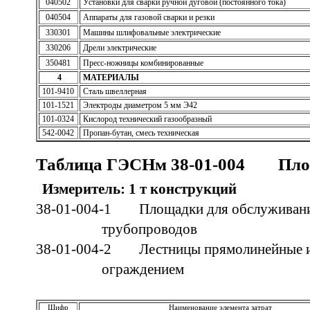
040502
Установки для сварки ручной дуговой (постоянного тока)
040504
Аппараты для газовой сварки и резки
330301
Машины шлифовальные электрические
330206
Дрели электрические
350481
Пресс-ножницы комбинированные
4
МАТЕРИАЛЫ
101-9410
Сталь швеллерная
101-1521
Электроды диаметром 5 мм Э42
101-0324
Кислород технический газообразный
542-0042
Пропан-бутан, смесь техническая
Таблица ГЭСНм 38-01-004 Площ
Измеритель: 1 т конструкций
38-01-004-1 Площадки для обслуживани
трубопроводов
38-01-004-2 Лестницы прямолинейные и
ограждением
Шифр
Наименование элемента затрат