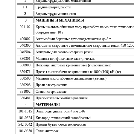
1
Затраты труда рабочих-монтажников
1.1
Средний разряд работы
2
Затраты труда машинистов
3
МАШИНЫ И МЕХАНИЗМЫ
021102
Краны на автомобильном ходу при работе на монтаже технологи
оборудования 10 т
400002
Автомобили бортовые грузоподъемностью до 8 т
040300
Автоматы сварочные с номинальным сварочным током 450-125
040504
Аппараты для газовой сварки и резки
330301
Машины шлифовальные электрические
330900
Ножницы листовые кривошипные (гильотиновые)
350471
Прессы листогибочные кривошипные 1000 (100) кН (тс)
330500
Машины листогибочные специальные (вальцы)
330206
Дрели электрические
331002
Станки сверлильные
350481
Пресс-ножницы комбинированные
4
МАТЕРИАЛЫ
101-1515
Электроды диаметром 4 мм Э46
101-0324
Кислород технический газообразный
542-0042
Пропан-бутан, смесь техническая
101-9350
Сталь листовая