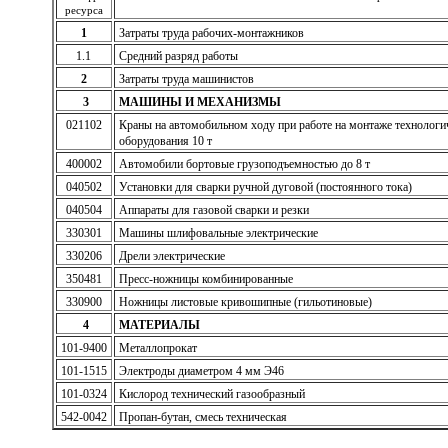
ресурса
1
Затраты труда рабочих-монтажников
1.1
Средний разряд работы
2
Затраты труда машинистов
3
МАШИНЫ И МЕХАНИЗМЫ
021102
Краны на автомобильном ходу при работе на монтаже технологи
оборудования 10 т
400002
Автомобили бортовые грузоподъемностью до 8 т
040502
Установки для сварки ручной дуговой (постоянного тока)
040504
Аппараты для газовой сварки и резки
330301
Машины шлифовальные электрические
330206
Дрели электрические
350481
Пресс-ножницы комбинированные
330900
Ножницы листовые кривошипные (гильотиновые)
4
МАТЕРИАЛЫ
101-9400
Металлопрокат
101-1515
Электроды диаметром 4 мм Э46
101-0324
Кислород технический газообразный
542-0042
Пропан-бутан, смесь техническая