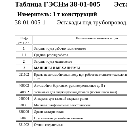
Таблица ГЭСНм 38-01-005 Эста
Измеритель: 1 т конструкций
38-01-005-1 Эстакады под трубопровод,
Шифр
Наименование элемента затрат
ресурса
1
Затраты труда рабочих-монтажников
1.1
Средний разряд работы
2
Затраты труда машинистов
3
МАШИНЫ И МЕХАНИЗМЫ
021102
Краны на автомобильном ходу при работе на монтаже технологи
10 т
400002
Автомобили бортовые грузоподъемностью до 8 т
040502
Установки для сварки ручной дуговой (постоянного тока)
040504
Аппараты для газовой сварки и резки
330301
Машины шлифовальные электрические
330206
Дрели электрические
350481
Пресс-ножницы комбинированные
331002
Станки сверлильные