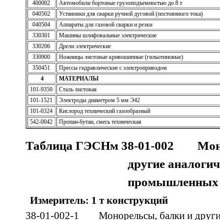
400002
Автомобили бортовые грузоподъемностью до 8 т
040502
Установки для сварки ручной дуговой (постоянного тока)
040504
Аппараты для газовой сварки и резки
330301
Машины шлифовальные электрические
330206
Дрели электрические
330900
Ножницы листовые кривошипные (гильотиновые)
350451
Прессы гидравлические с электроприводом
4
МАТЕРИАЛЫ
101-9350
Сталь листовая
101-1521
Электроды диаметром 5 мм Э42
101-0324
Кислород технический газообразный
542-0042
Пропан-бутан, смесь техническая
Таблица ГЭСНм 38-01-002 Моно
другие аналоги
промышленных 
Измеритель: 1 т конструкций
38-01-002-1 Монорельсы, балки и други