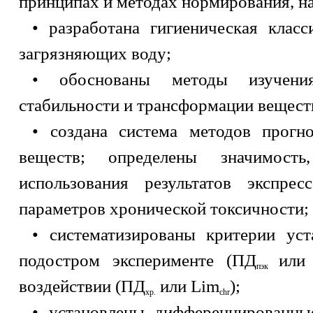
принципах и методах нормирования, н
• разработана гигиеническая клас
загрязняющих воду;
• обоснованы методы изучени
стабильности и трансформации веществ
• создана система методов прогн
веществ; определены значимост
использования результатов экспрес
параметров хронической токсичности;
• систематизированы критерии ус
подостром эксперименте (ПД
или
пэк
воздействии (ПД
или Lim
);
хр.
chr
• установлены дифференцированны