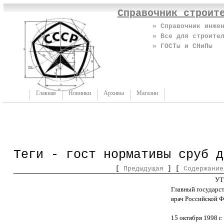
Справочник строит
» Справочник инже
» Все для строите
» ГОСТы и СНиПы
Главная
Новинки
Архивы
Магазин
Теги - гост нормативы сруб д
[
Предыдущая
] [
Содержание
У
Главный государс
врач Российской 
15 октября 1998 г.