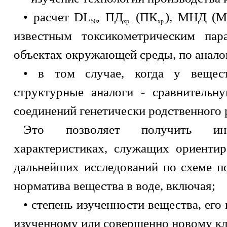
• расчет DL
, ПД
(ПК
), МНД (М
50
хр.
хр.
известным токсикометрическим па
объектах окружающей среды, по аналог
• в том случае, когда у вещес
структурные аналоги - сравнительн
соединений генетически родственного р
Это позволяет получить и
характеристиках, служащих ориенти
дальнейших исследований по схеме п
норматива вещества в воде, включая;
• степень изученности вещества, ег
изученному или совершенно новому кл