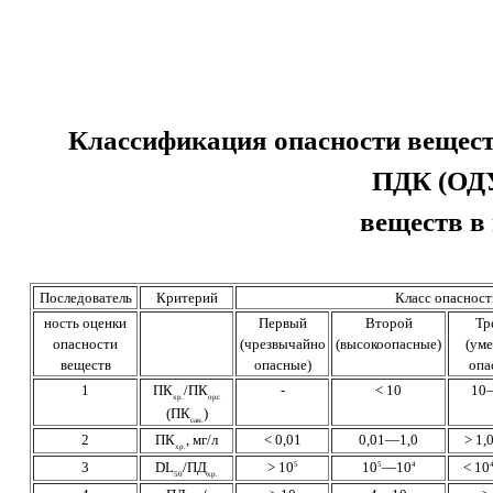
Классификация опасности вещест
ПДК (ОД
веществ в
Последователь
Критерий
Класс опасност
ность оценки
Первый
Второй
Тр
опасности
(чрезвычайно
(высокоопасные)
(ум
веществ
опасные)
опа
1
ПК
/ПК
-
< 10
10
хр.
орг.
(ПК
)
сан.
2
ПК
, мг/л
< 0,01
0,01—1,0
> 1
хр.
3
DL
/ПД
> 10
10
—10
< 10
5
5
4
50
хр.