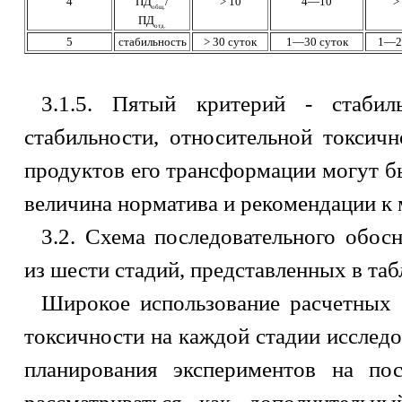
4
ПД
/
> 10
4—10
>
общ.
ПД
отд.
5
стабильность
> 30 суток
1—30 суток
1—2
3.1.5. Пятый критерий - стабил
стабильности, относительной токсич
продуктов его трансформации могут б
величина норматива и рекомендации к 
3.2. Схема последовательного обо
из шести стадий, представленных в табл
Широкое использование расчетных 
токсичности на каждой стадии исслед
планирования экспериментов на п