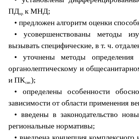
ПД
к МНД;
хр.
• предложен алгоритм оценки способ
• усовершенствованы методы изу
вызывать специфические, в т. ч. отдал
• уточнены методы определения 
органолептическому и общесанитарно
и ПК
);
сан.
• определены особенности обосн
зависимости от области применения ве
• введены в законодательство но
региональные нормативы;
• внедрена концепция комплексного