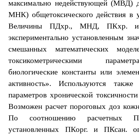
максимально недействующей (МВД) д
МНК) общетоксического действия в у
Величины ПДхр., МНД, ПКхр. и
экспериментально установленным зн
смешанных математических моде
токсикометрическими параметр
биологические константы или элемен
активность». Используются также 
параметров хронической токсичности
Возможен расчет пороговых доз кожно
По соотношению расчетных ПК
установленных ПКорг. и ПКсан. оп