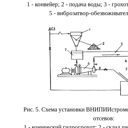
1 - конвейер; 2 - подача воды; 3 - грохо
5 - виброзатвор-обезвоживател
Рис. 5. Схема установки ВНИПИИстром
отсевов:
1 - конический гидрогрохот; 2 - склад щ