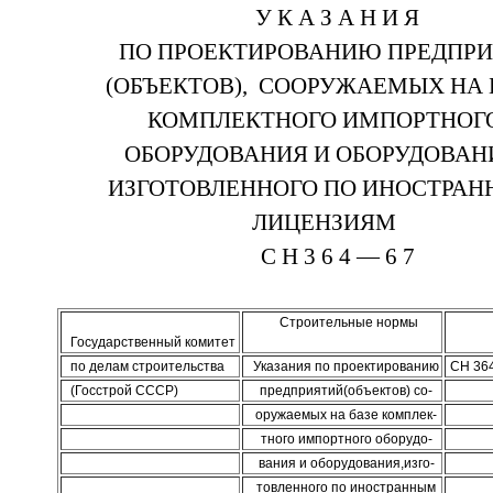
У К А З А Н И Я
ПО ПРОЕКТИРОВАНИЮ ПРЕДПР
(ОБЪЕКТОВ), СООРУЖАЕМЫХ НА 
КОМПЛЕКТНОГО ИМПОРТНОГ
ОБОРУДОВАНИЯ И ОБОРУДОВАН
ИЗГОТОВЛЕННОГО ПО ИНОСТРА
ЛИЦЕНЗИЯМ
С Н 3 6 4 — 6 7
Стро­ите­ль­ные нор­мы
Го­су­дарс­твен­ный ко­ми­тет
по де­лам стро­ите­льс­тва
Ука­за­ния по про­ек­ти­ро­ва­нию
СН 36
(Гос­строй СССР)
пред­при­ятий(объ­ек­тов) со-
ору­жа­емых на ба­зе ком­плек-
тно­го им­порт­но­го обо­ру­до-
ва­ния и обо­ру­до­ва­ния,из­го-
тов­лен­но­го по ино­стран­ным