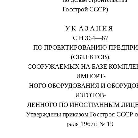
Гос­строй СССР)
У К А З А Н И Я
С Н 364—67
ПО ПРОЕКТИРОВАНИЮ ПРЕДПР
(ОБЪЕКТОВ),
СООРУЖАЕМЫХ НА БАЗЕ КОМПЛЕ
ИМПОРТ-
НОГО ОБОРУДОВАНИЯ И ОБОРУДО
ИЗГОТОВ-
ЛЕННОГО ПО ИНОСТРАННЫМ ЛИЦ
Утвер­жде­ны при­ка­зом Гос­строя СССР о
ра­ля 1967г. № 19