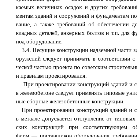
ка­емых ве­ли­чи­нах оса­док и дру­гих тре­бо­ва­н
мен­там зда­ний и со­ору­же­ний и фун­да­мен­там по
ва­ние, а так­же тре­бо­ва­ний об обес­пе­че­нии до
клад­ных де­та­лей, ан­кер­ных бол­тов и т.п. для фу
под обо­ру­до­вание.
3.4. Не­су­щие кон­струк­ции над­зем­ной час­ти з
ору­же­ний сле­ду­ет при­ни­мать в со­от­ветс­твии с 
че­ской час­тью про­ек­та по со­ветс­ким стро­ите­ль
и пра­ви­лам про­ек­ти­ро­вания.
При про­ек­ти­ро­ва­нии кон­струк­ций зда­ний и с
в же­ле­зо­бе­то­не сле­ду­ет при­ме­нять ти­по­вые уни­
ные сбор­ные же­ле­зо­бе­тон­ные кон­струкции.
При про­ек­ти­ро­ва­нии кон­струк­ций зда­ний и с
в ме­тал­ле до­пус­ка­ет­ся от­ступ­ле­ние от ти­по­вых 
ских кон­струк­ций при со­от­ветс­тву­ющем обо
фирм — по­став­щи­ков обо­ру­до­ва­ния тре­бо­ва­ни