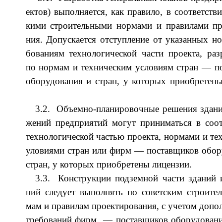
ек­тов) вы­пол­ня­ет­ся, как пра­ви­ло, в со­от­ветс­тв
ки­ми стро­ите­ль­ны­ми нор­ма­ми и пра­ви­ла­ми про­
ния. До­пус­ка­ет­ся от­ступ­ле­ние от ука­зан­ных 
бо­ва­ни­ям тех­но­ло­ги­че­ской час­ти про­ек­та, раз­
по нор­мам и тех­ни­че­ским усло­ви­ям стран — по
обо­ру­до­ва­ния и стран, у ко­то­рых при­об­ре­те­н
3.2. Объ­ем­но-пла­ни­ро­воч­ные ре­ше­ния зда­н
же­ний пред­при­ятий мо­гут при­ни­ма­ть­ся в со­от
тех­но­ло­ги­че­ской час­тью про­ек­та, нор­ма­ми и тех
уло­ви­ями стран или фирм — по­став­щи­ков обо­ру
стран, у ко­то­рых при­об­ре­те­ны ли­цензии.
3.3. Кон­струк­ции под­зем­ной час­ти зда­ний 
ний сле­ду­ет вы­пол­нять по со­ветс­ким стро­ите
мам и пра­ви­лам про­ек­ти­ро­ва­ния, с уче­том до­пол
тре­бо­ва­ний фирм — по­став­щи­ков обо­ру­до­ва­н