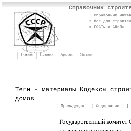
Справочник строит
» Справочник инже
» Все для строите
» ГОСТы и СНиПы
Главная
Новинки
Архивы
Магазин
Теги - материалы Кодексы строи
домов
[
Предыдущая
] [
Содержание
] [
Го­су­дарс­твен­ный ко­ми­те
по де­лам стро­ите­льства