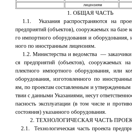
ли­цен­зи­ям
1. ОБЩАЯ ЧАСТЬ
1.1. Ука­за­ния рас­про­стра­ня­ют­ся на про­ек­
пред­при­ятий (объ­ек­тов), со­ору­жа­емых на ба­зе к
го им­порт­но­го обо­ру­до­ва­ния и обо­ру­до­ва­ния, и
но­го по ино­стран­ным ли­цен­зиям.
1.2. Ми­ни­стерс­тва и ве­домс­тва — за­каз­чи­к
ся пред­при­ятий (объ­ек­тов), со­ору­жа­емых на
плект­но­го им­порт­но­го обо­ру­до­ва­ния, или ком
обо­ру­до­ва­ния, из­го­то­влен­но­го по ино­стран­ны
ям, по про­ек­там со­став­лен­ным и утвер­жден­ным в
твии с дан­ны­ми Ука­за­ни­ями, не­сут от­ветс­твен­но
па­сность экс­плу­ата­ции (в том чис­ле и про­ти­во­
со­сто­яния) ука­зан­но­го обо­ру­до­вания.
2. ТЕХНОЛОГИЧЕСКАЯ ЧАСТЬ ПР
2.1. Тех­но­ло­ги­че­ская часть про­ек­та пред­пр