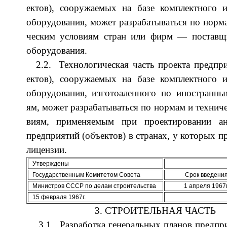
ек­тов), со­ору­жа­емых на ба­зе ком­плект­но­го и
обо­ру­до­ва­ния, мо­жет раз­ра­ба­ты­ва­ть­ся по нор­
че­ским усло­ви­ям стран или фирм — по­став­щи
обо­ру­до­вания.
2.2. Тех­но­ло­ги­че­ская часть про­ек­та пред­пр
ек­тов), со­ору­жа­емых на ба­зе ком­плект­но­го и
обо­ру­до­ва­ния, из­го­то­ален­но­го по ино­стран­ны
ям, мо­жет раз­ра­ба­ты­ва­ть­ся по нор­мам и тех­ни­
ви­ям, при­ме­ня­емым при про­ек­ти­ро­ва­нии ан
пред­при­ятий (объ­ек­тов) в стра­нах, у ко­то­рых пр
ли­цензии.
Утвер­жде­ны
Го­су­дарс­твен­ным Ко­ми­те­том Со­ве­та
Срок вве­де­ни
Ми­ни­стров СССР по де­лам стро­ите­льс­тва
1 ап­ре­ля 1967г
15 фев­ра­ля 1967г.
3. СТРОИТЕЛЬНАЯ ЧАСТЬ
3.1. Раз­ра­бо­тка ге­не­ра­ль­ных пла­нов пред­п