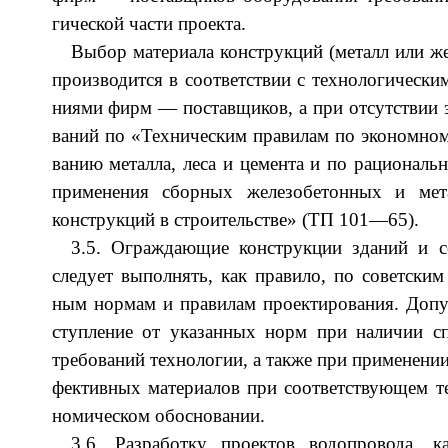
ги­че­ской час­ти про­екта.
Вы­бор ма­те­ри­ала кон­струк­ций (ме­талл или же­
про­из­во­дит­ся в со­от­ветс­твии с тех­но­ло­ги­че­ски­
ни­ями фирм — по­став­щи­ков, а при от­сутс­твии 
ва­ний по «Тех­ни­че­ским пра­ви­лам по эко­но­мно­м
ва­нию ме­тал­ла, ле­са и це­мен­та и по ра­цио­на­ль­
при­ме­не­ния сбор­ных же­ле­зо­бе­тон­ных и ме­та
кон­струк­ций в стро­ите­льс­тве» (ТП 101—65)
3.5. Ограж­да­ющие кон­струк­ции зда­ний и со
сле­ду­ет вы­пол­нять, как пра­ви­ло, по со­ветс­ким 
ным нор­мам и пра­ви­лам про­ек­ти­ро­ва­ния. До­пус­
ступ­ле­ние от ука­зан­ных норм при на­ли­чии сп
тре­бо­ва­ний тех­но­ло­гии, а так­же при при­ме­не­н
фек­тив­ных ма­те­ри­алов при со­от­ветс­тву­ющем те
но­ми­че­ском обо­сно­вании.
3.6. Раз­ра­бо­тку про­ек­тов во­до­про­во­да, ка­