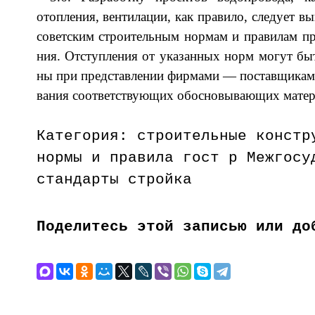
ото­пле­ния, вен­ти­ла­ции, как пра­ви­ло, сле­ду­ет в
со­ветс­ким стро­ите­ль­ным нор­мам и пра­ви­лам про­
ния. От­ступ­ле­ния от ука­зан­ных норм мо­гут бы
ны при пред­став­ле­нии фир­ма­ми — по­став­щи­ка­м
ва­ния со­от­ветс­тву­ющих обо­сно­вы­ва­ющих ма­
Категория: строительные констр
нормы и правила гост р Межгосу
стандарты стройка
Поделитесь этой записью или до