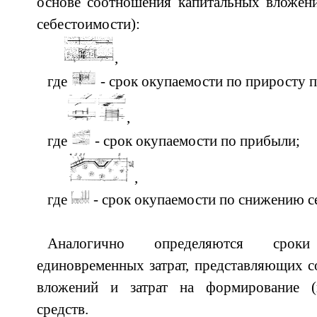
основе соотношения капитальных вложен
себестоимости):
, 
где
- срок окупаемости по приросту 
, 
где
- срок окупаемости по прибыли;
, 
где
- срок окупаемости по снижению с
Аналогично определяются срок
единовременных затрат, представляющих 
вложений и затрат на формирование (
средств.