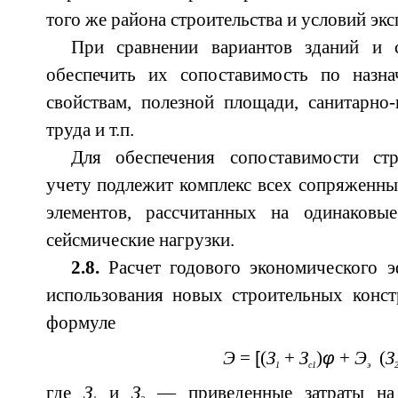
того же района строительства и условий экс
При сравнении вариантов зданий и 
обеспечить их сопоставимость по назна
свойствам, полезной площади, санитарно
труда и т.п.
Для обеспечения сопоставимости стр
учету подлежит комплекс всех сопряженны
элементов, рассчитанных на одинаковы
сейсмические нагрузки.
2.8.
Расчет годового экономического 
использования новых строительных конст
формуле
[
φ
Э
=
(
З
+
З
)
+
Э
(
З
1
с1
э
где
З
и
З
— приведенные затраты на 