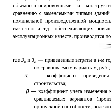
объемно-планировочными и конструк
сравнению с заменяемыми типами зданий
номинальной производственной мощност
емкостью и т.д., обеспечивающих повы
эксплуатационных качеств, производится п
где
З
и
З
— приведенные затраты в
i
-м г
1i
2i
по сравниваемым вариантам, руб.;
α
— коэффициент приведения
t
строительства;
β
— коэффициент учета изменения к
сравниваемых вариантов (прои
пропускной способности, полезно