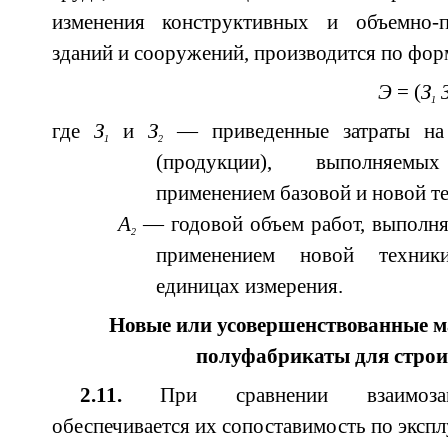
изменения конструктивных и объемно-
зданий и сооружений, производится по фор
Э
= (
З
1
где
З
и
З
— приведенные затраты на
1
2
(продукции), выполняемы
применением базовой и новой те
А
— годовой объем работ, выполня
2
применением новой техник
единицах измерения.
Новые или усовершенствованные м
полуфабрикаты для строи
2.11.
При сравнении взаимозаме
обеспечивается их сопоставимость по эксп