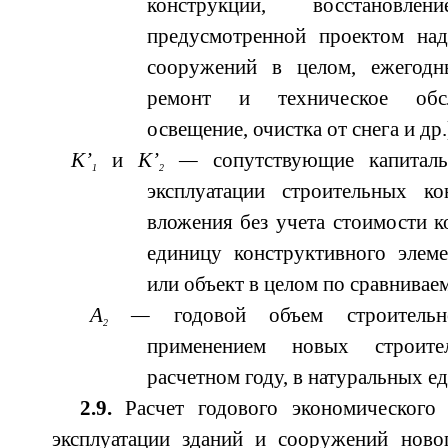
конструкций, восстановл
предусмотренной проектом на
сооружений в целом, ежегодн
ремонт и техническое обсл
освещение, очистка от снега и др.
K
’
и
К’
—
сопутствующие капитал
1
2
эксплуатации строительных ко
вложения без учета стоимости к
единицу конструктивного элеме
или объект в целом по сравнивае
А
—
годовой объем строительн
2
применением новых строите
расчетном году, в натуральных е
2.9.
Расчет годового экономического 
эксплуатации зданий и сооружений нов