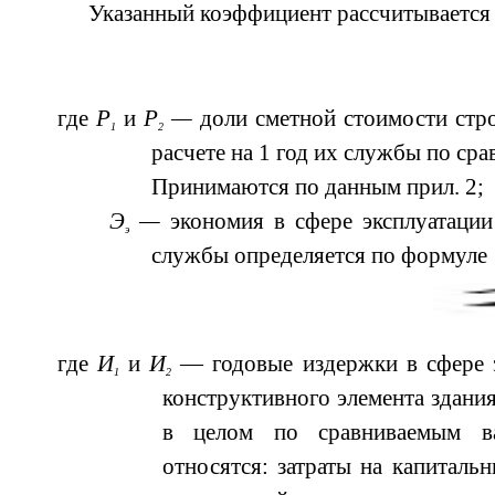
Указанный коэффициент рассчитывается
где
P
и
P
—
доли сметной стоимости стр
1
2
расчете на 1 год их службы по ср
Принимаются по данным прил. 2;
Э
—
экономия в сфере эксплуатации
э
службы определяется по формуле
где
И
и
И
— годовые издержки в сфере 
1
2
конструктивного элемента здани
в целом по сравниваемым в
относятся: затраты на капиталь