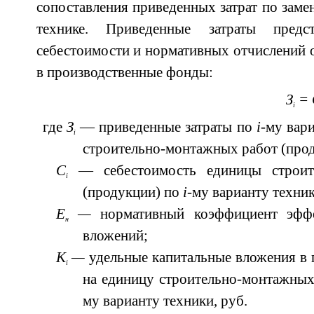
сопоставления приведенных затрат по заме
технике. Приведенные затраты пред
себестоимости и нормативных отчислений 
в производственные фонды:
З
= 
i
где
З
— приведенные затраты по
i
-му вар
i
строительно-монтажных работ (прод
C
— себестоимость единицы строит
i
(продукции) по
i
-му варианту техник
E
—
нормативный коэффициент эффе
н
вложений;
K
—
удельные капитальные вложения в
i
на единицу строительно-монтажных
му варианту техники, руб.