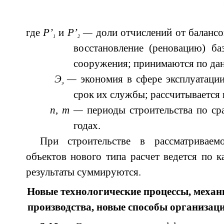
где
Р
’
и
Р’
—
доли отчислений от баланс
1
2
восстановление (реновацию) ба
сооружения; принимаются по дан
Э
—
экономия в сфере эксплуатаци
э
срок их службы; рассчитывается 
п
,
т —
периоды строительства по ср
годах.
При строительстве в рассматриваем
объектов нового типа расчет ведется по к
результаты суммируются.
Новые технологические процессы, механ
производства, новые способы организаци