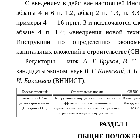
С введением в действие настоящей Инс
абзацы 4 и 6 п. 1.2; абзац 2 п. 1.3; п. 3.3
примеры 4 — 16 прил. 3 и исключаются сло
абзаце 4 п. 1.4; «внедрения новой техн
Инструкции по определению экономи
капитальных вложений в строительстве (СН 
Редакторы — инж.
А. Т. Бруков, В. С
кандидаты эконом. наук
В. Г. Киевский,
З
.
Б
И. Бакшеева
(ВНИИСТ).
Государственный
Строительные нормы
СН 509
комитет СССР по
Инструкция по определению экономической
Взамен раз
делам строительства
эффективности использования в
Инструкц
(Госстрой СССР)
строительстве новой техники, изобретений
423-7
и рационализаторских предложений
РАЗДЕЛ 1
ОБЩИЕ ПОЛОЖЕ