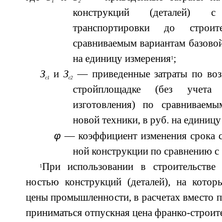
1
2
конструкций (деталей) 
транспортировки до строи
сравниваемым вариантам базовой
на единицу измерения
;
1
З
и
З
— приведенные затраты по воз
с1
с2
стройплощадке (без учета 
изготовления) по сравниваем
новой техники, в руб. на единицу
φ
— коэффициент изменения срока 
ной конструкции по сравнению с
При использовании в строительстве
1
ностью конструкций (деталей), на котор
цены промышленности, в расчетах вместо п
приниматься отпускная цена франко-строит