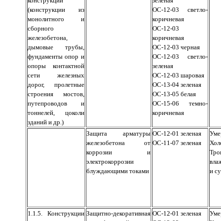
конструкции
зеленая
(конструкции из
ОС-12-03 светло-
монолитного и
коричневая
сборного
ОС-12-03
железобетона,
коричневая
дымовые трубы,
ОС-12-03 черная
фундаменты опор и
ОС-12-03 светло-
опоры контактной
зеленая
сети железных
ОС-12-03 шаровая
дорог, пролетные
ОС-13-04 зеленая
строения мостов,
ОС-13-05 белая
путепроводов и
ОС-15-06 темно-
тоннелей, цоколи
коричневая
зданий и др.)
Защита арматуры
ОС-12-01 зеленая
Уме
железобетона от
ОС-11-07 зеленая
Хол
коррозии и
Тро
электрокоррозии
вла
блуждающими токами
и с
1.1.5. Конструкции
Защитно-декоративная
ОС-12-01 зеленая
Уме