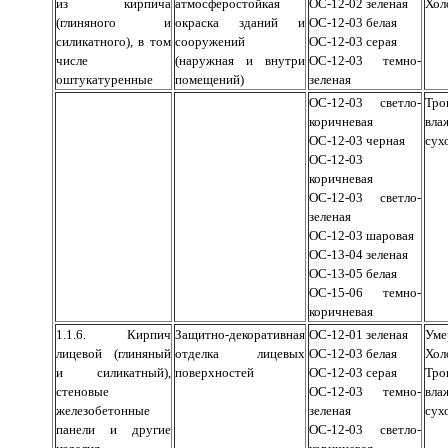
из кирпича
атмосферостойкая
ОС-12-02 зеленая
Хол
(глиняного и
окраска зданий и
ОС-12-03 белая
силикатного), в том
сооружений
ОС-12-03 серая
числе
(наружная и внутри
ОС-12-03 темно-
оштукатуренные
помещений)
зеленая
ОС-12-03 светло-
Тро
коричневая
вл
ОС-12-03 черная
сух
ОС-12-03
коричневая
ОС-12-03 светло-
зеленая
ОС-12-03 шаровая
ОС-13-04 зеленая
ОС-13-05 белая
ОС-15-06 темно-
коричневая
1.1.6. Кирпич
Защитно-декоративная
ОС-12-01 зеленая
Уме
лицевой (глиняный
отделка лицевых
ОС-12-03 белая
Хол
и силикатный),
поверхностей
ОС-12-03 серая
Тро
стеновые
ОС-12-03 темно-
вл
железобетонные
зеленая
сух
панели и другие
ОС-12-03 светло-