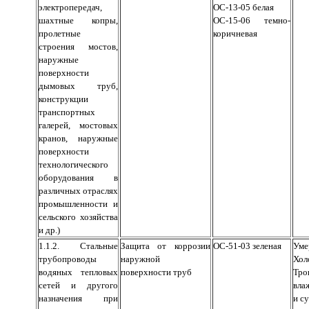
электропередач,
ОС-13-05 белая
шахтные копры,
ОС-15-06 темно-
пролетные
коричневая
строения мостов,
наружные
поверхности
дымовых труб,
конструкции
транспортных
галерей, мостовых
кранов, наружные
поверхности
технологического
оборудования в
различных отраслях
промышленности и
сельского хозяйства
и др.)
1.1.2. Стальные
Защита от коррозии
ОС-51-03 зеленая
Уме
трубопроводы
наружной
Хол
водяных тепловых
поверхности труб
Тро
сетей и другого
вла
назначения при
и с