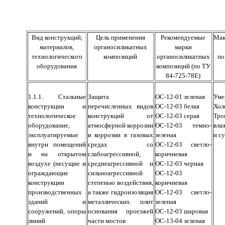
Вид конструкций,
Цель применения
Рекомендуемые
Мак
материалов,
органосиликатных
марки
технологического
композиций
органосиликатных
по
оборудования
композиций (по ТУ
84-725-78Е)
1.1.1. Стальные
Защита
ОС-12-01 зеленая
Уме
конструкции и
перечисленных видов
ОС-12-03 белая
Хол
технологическое
конструкций от
ОС-12-03 серая
Тро
оборудование,
атмосферной коррозии
ОС-12-03 темно-
вла
эксплуатируемые
и коррозии в газовых
зеленая
и с
внутри помещений
средах со
ОС-12-03 светло-
и на открытом
слабоагрессивной,
коричневая
воздухе (несущие и
среднеагрессивной и
ОС-12-03 черная
ограждающие
сильноагрессивной
ОС-12-03
конструкции
степенью воздействия,
коричневая
производственных
а также гидроизоляция
ОС-12-03 светло-
зданий и
металлических плит
зеленая
сооружений, опоры
основания проезжей
ОС-12-03 шаровая
линий
части мостов
ОС-13-04 зеленая