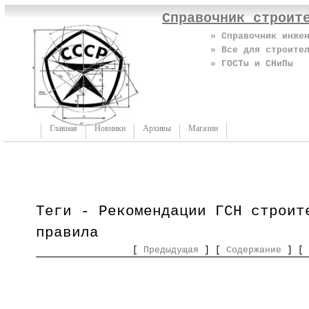
Справочник строит
» Справочник инже
» Все для строите
» ГОСТы и СНиПы
Главная
Новинки
Архивы
Магазин
Теги - Рекомендации ГСН строит
правила
[
Предыдущая
] [
Содержание
] [