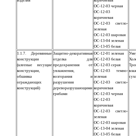
изделия
коричневая
ОС-12-03 черная
ОС-12-03
коричневая
ОС-12-03 светло-
зеленая
ОС-12-03 шаровая
ОС-13-04 зеленая
ОС-13-05 белая
1.1.7. Деревянные
Защитно-декоративная
ОС-12-01 зеленая
Уме
конструкции
отделка для
ОС-12-03 белая
Хол
(клееные несущие
предохранения от
ОС-12-03 серая
Тро
конструкции,
увлажнения,
ОС-12-03 темно-
вл
обшивка
возгорания и
зеленая
сух
ограждающих
разрушения
ОС-12-03 светло-
конструкций)
дереворазрушающими
коричневая
грибами
ОС-12-03 черная
ОС-12-03
коричневая
ОС-12-03 светло-
зеленая
ОС-12-03 шаровая
ОС-13-04 зеленая
ОС-13-05 белая