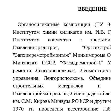
ВВЕДЕНИЕ
Органосиликатные композиции (ТУ 84
Институтом химии силикатов им. И.В. 
Институтом совместно с трестами 
Главленинградстроя, "Оргтехст
"Запхимремстроймонтаж" Минхимпрома ССС
Минэнерго СССР, "Фасадремстрой-1" Уп
ремонта Ленгорисполкома, Ленмосттрес
управления Ленгорисполкома, Объедин
строительных материалов и 
Главленстройматериалов, Ленинградской ле
им. С.М. Кирова Минвуза РСФСР и другими
1970 гг. проведены всесторонние ла