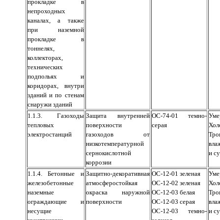
прокладке в
непроходных
каналах, а также
при наземной
прокладке в
тоннелях,
коллекторах,
технических
подпольях и
коридорах, внутри
зданий и по стенам
снаружи зданий
1.1.3. Газоходы
Защита внутренней
ОС-74-01 темно-
Уме
тепловых
поверхности
серая
Хол
электростанций
газоходов от
Тро
низкотемпературной
вла
сернокислотной
и с
коррозии
1.1.4. Бетонные и
Защитно-декоративная
ОС-12-01 зеленая
Уме
железобетонные
атмосферостойкая
ОС-12-02 зеленая
Хол
наземные
окраска наружной
ОС-12-03 белая
Тро
ограждающие и
поверхности
ОС-12-03 серая
вла
несущие
ОС-12-03 темно-
и с