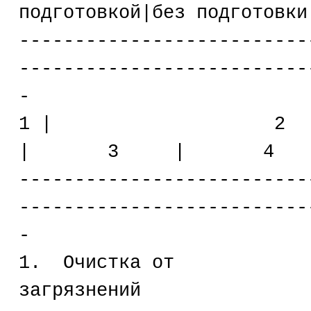
подготовкой|без подгото
--------------------------
--------------------------
-
1 
| 3 | 4 | 
--------------------------
--------------------------
-
1. Очистка от
загрязн