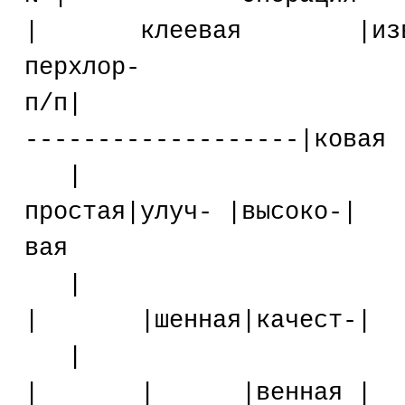
| клеевая |извест-|
перхлор-
п/п| |ко
-------------------|ковая
| 
простая|улуч- |в
вая
|
| |шенная|кач
|
| | |венна