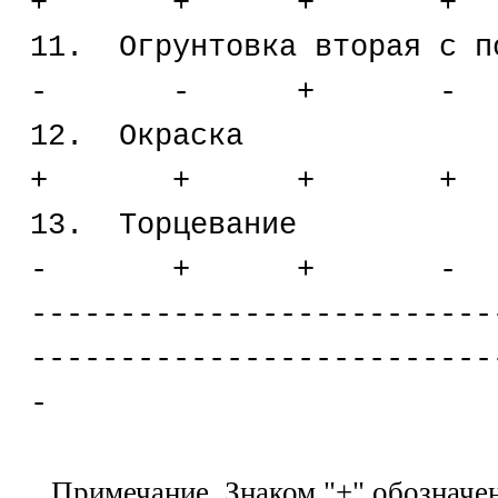
+ + + +
11. Огрунтовка втор
- - + -
12. Ок
+ + + +
13. Торц
- + + -
--------------------------
--------------------------
-
Примечание. Знаком "+" обозначе