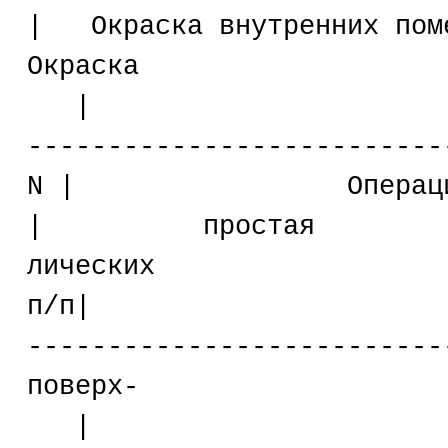
| Окраска внутренних пом
Окраска
| 
--------------------------
N | Оп
| простая |улуч
лических
п/п
--------------------------
поверх-
| 