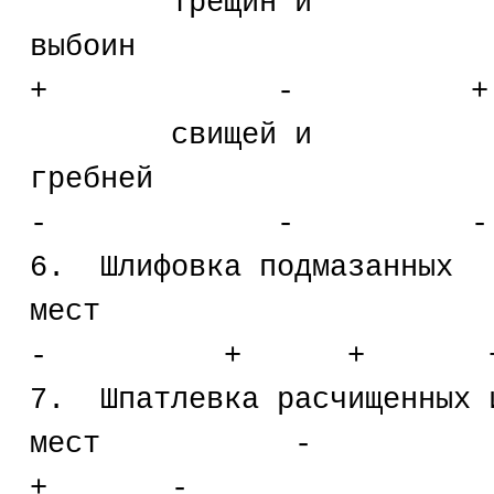
трещин и
выбо
+ - +
свищей и
греб
- - -
6. Шлифовка подмазанных
мес
- + + 
7. Шпатлевка расчищенных 
мест 
+ -