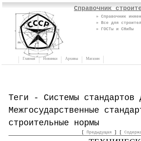
Справочник строит
» Справочник инже
» Все для строите
» ГОСТы и СНиПы
Главная
Новинки
Архивы
Магазин
Теги - Системы стандартов 
Межгосударственные стандар
строительные нормы
[
Предыдущая
] [
Содерж