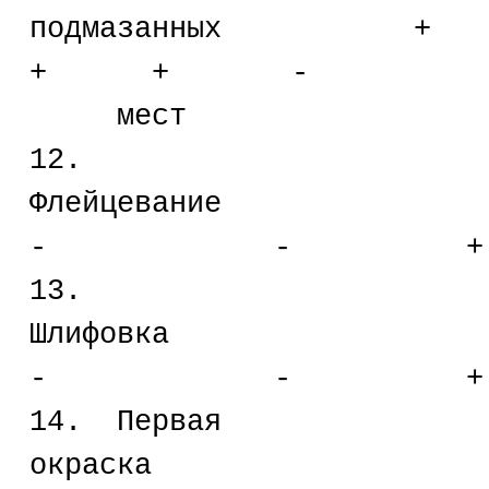
подмазан
+ + -
мест
12.
Флейц
- - +
13.
Шлиф
- - +
14. Первая
окра