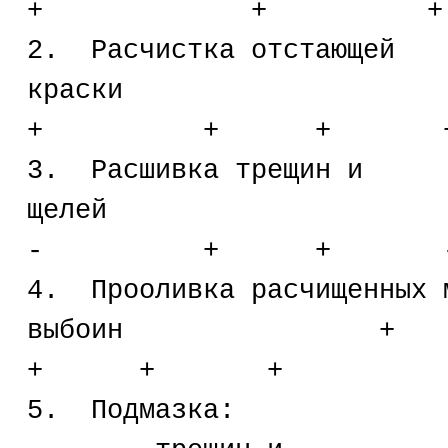
+ + +
2. Расчистка отстающей
крас
+ + + 
3. Расшивка трещин и
щеле
- + + 
4. Прооливка расчищенных 
выбои
+ + +
5. Подмазка: