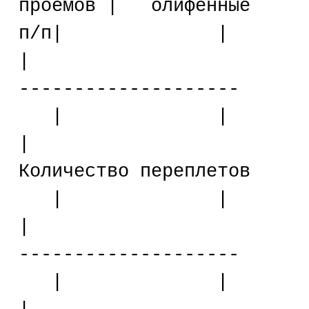
проемов | олифенные
п/п| 
| |---
--------------------
| 
|
Количество переплетов
| 
| |---
--------------------
| 