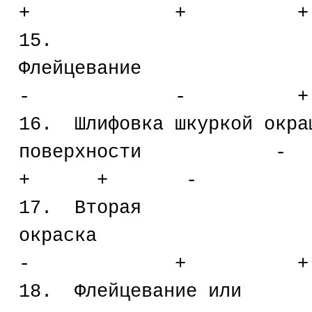
+ + +
15.
Флейц
- - +
16. Шлифовка шкуркой окра
поверхно
+ + -
17. Вторая
окра
- + +
18. Флейцевание или