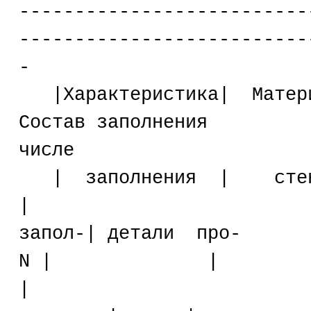
--------------------------
--------------------------
-
|Характеристика|
Состав заполнения |Ко
числе
| заполнения | с
| |пл
запол-| детали про-
N | 
| |н