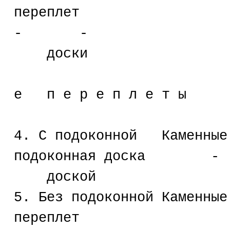
переплет
- -
доски
С п а р 
е п е р е п л е т ы
4. С подоконной Каменны
подоконная доск
доской
5. Без подоконной Камен
перепле