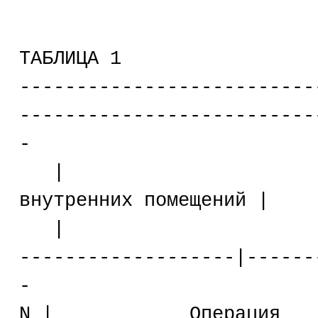
ТАБЛИЦА 1
--------------------------
--------------------------
-
| | Ок
внутренних помещений |
| |----
-------------------|------
-
N | Операция