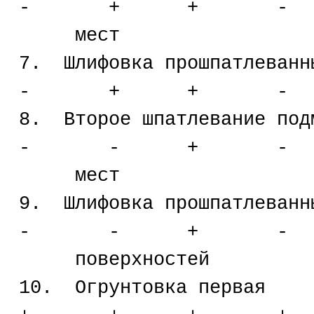
- + + -
мест
7. Шлифовка прошпа
- + + -
8. Второе шпатлеван
- - + -
мест
9. Шлифовка про
- - + -
поверхностей
10. Огрунтов