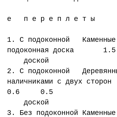
Р а з д е
е п е р е п л е т ы
1. С подоконной Каменны
подоконная доска 
доской
2. С подоконной Деревян
наличниками с двух
0.6 0.5
доской
3. Без подоконной Камен