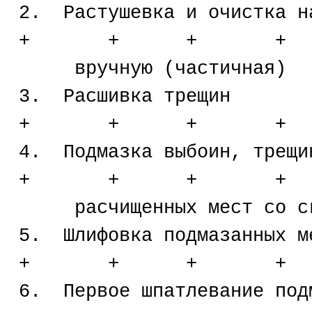
2. Растушевка и о
+ + + +
вручную (частичная)
3. Расшивк
+ + + +
4. Подмазка выбо
+ + + +
расчищенных мест со сг
5. Шлифовка подм
+ + + +
6. Первое шпатлеван