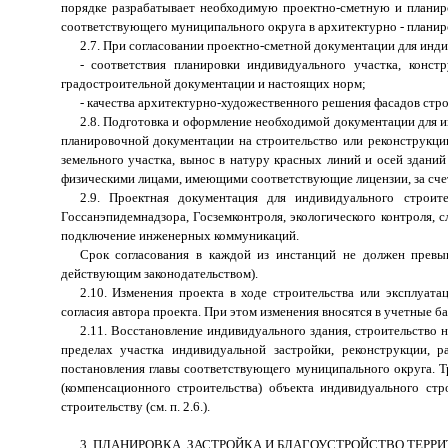
порядке разрабатывает необходимую проектно-сметную и планир
соответствующего муниципального округа в архитектурно - планир
2.7. При согласовании проектно-сметной документации для инд
- соответствия планировки индивидуального участка, конс
градостроительной документации и настоящих норм;
- качества архитектурно-художественного решения фасадов стр
2.8. Подготовка и оформление необходимой документации для и
планировочной документации на строительство или реконструкци
земельного участка, вынос в натуру красных линий и осей здани
физическими лицами, имеющими соответствующие лицензии, за счет 
2.9. Проектная документация для индивидуального строит
Госсанэпидемнадзора, Госземконтроля, экологического контроля, 
подключение инженерных коммуникаций.
Срок согласования в каждой из инстанций не должен превы
действующим законодательством).
2.10. Изменения проекта в ходе строительства или эксплуат
согласия автора проекта. При этом изменения вносятся в учетные б
2.11. Восстановление индивидуального здания, строительство 
пределах участка индивидуальной застройки, реконструкции, 
постановления главы соответствующего муниципального округа. Т
(компенсационного строительства) объекта индивидуального ст
строительству (см. п. 2.6.).
3. ПЛАНИРОВКА, ЗАСТРОЙКА И БЛАГОУСТРОЙСТВО ТЕРР