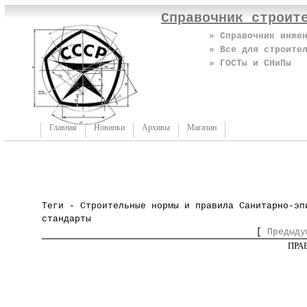
Справочник строит
» Справочник инже
» Все для строите
» ГОСТы и СНиПы
Главная
Новинки
Архивы
Магазин
Теги - Строительные нормы и правила Санитарно-эп
стандарты
[
Предыду
ПРА