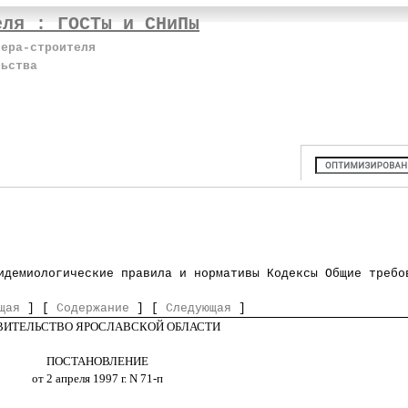
еля : ГОСТы и СНиПы
нера-строителя
льства
идемиологические правила и нормативы Кодексы Общие требо
щая
] [
Содержание
] [
Следующая
]
ВИТЕЛЬСТВО ЯРОСЛАВСКОЙ ОБЛАСТИ
ПОСТАНОВЛЕНИЕ
от 2 апреля 1997 г. N 71-п