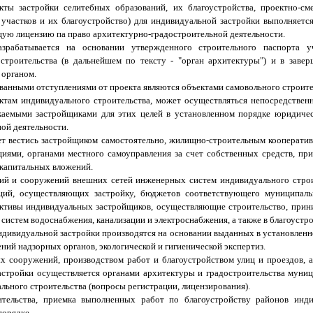
кты застройки селитебных образований, их благоустройства, проектно-см
участков и их благоустройство) для индивидуальной застройки выполняетс
ю лицензию па право архитектурно-градостроительной деятельности.
зрабатывается на основании утвержденного строительного паспорта уч
троительства (в дальнейшем по тексту - "орган архитектуры") и в заве
 органом.
ованными отступлениями от проекта являются объектами самовольного строите
ектам индивидуального строительства, может осуществляться непосредстве
лекаемыми застройщиками для этих целей в установленном порядке юридиче
ой деятельности.
ет вестись застройщиком самостоятельно, жилищно-строительным кооперати
циями, органами местного самоуправления за счет собственных средств, п
 капитальных вложений.
ций и сооружений внешних сетей инженерных систем индивидуального строи
аций, осуществляющих застройку, бюджетов соответствующего муниципаль
ективы индивидуальных застройщиков, осуществляющие строительство, прин
истем водоснабжения, канализации и электроснабжения, а также в благоустр
 индивидуальной застройки производятся на основании выданных в установлен
ий надзорных органов, экологической и гигиенической экспертиз.
х сооружений, производством работ и благоустройством улиц и проездов, 
астройки осуществляется органами архитектуры и градостроительства муни
ьного строительства (вопросы регистрации, лицензирования).
ительства, приемка выполненных работ по благоустройству районов инди
порядке.