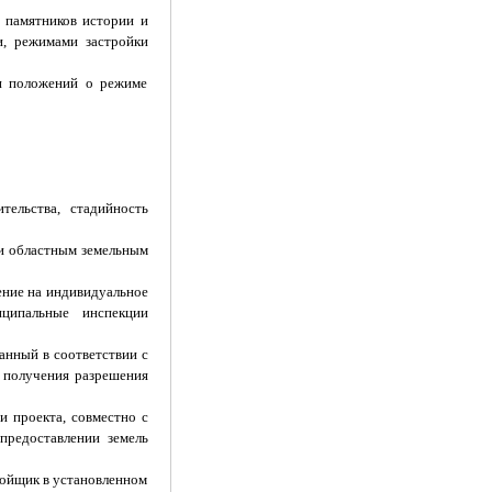
ы памятников истории и
и, режимами застройки
 и положений о режиме
тельства, стадийность
 и областным земельным
ение на индивидуальное
ципальные инспекции
анный в соответствии с
я получения разрешения
и проекта, совместно с
предоставлении земель
ройщик в установленном