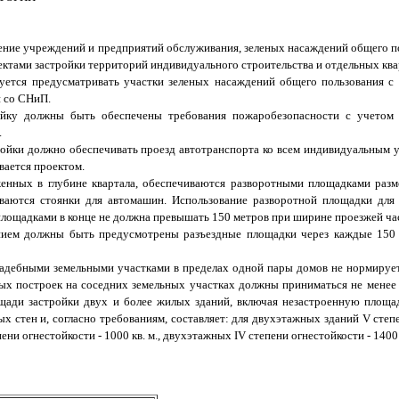
щение учреждений и предприятий обслуживания, зеленых насаждений общего п
ектами застройки территорий индивидуального строительства и отдельных ква
дуется предусматривать участки зеленых насаждений общего пользования с
и со СНиП.
ойку должны быть обеспечены требования пожаробезопасности с учетом 
.
ойки должно обеспечивать проезд автотранспорта ко всем индивидуальным 
вается проектом.
женных в глубине квартала, обеспечиваются разворотными площадками разм
ваются стоянки для автомашин. Использование разворотной площадки для
лощадками в конце не должна превышать 150 метров при ширине проезжей час
нием должны быть предусмотрены разъездные площадки через каждые 150
адебными земельными участками в пределах одной пары домов не нормирует
ых построек на соседних земельных участках должны приниматься не менее 
ади застройки двух и более жилых зданий, включая незастроенную площа
 стен и, согласно требованиям, составляет: для двухэтажных зданий V степе
ни огнестойкости - 1000 кв. м., двухэтажных IV степени огнестойкости - 1400 