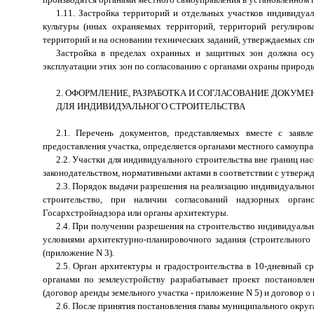
1.11. Застройка территорий и отдельных участков индивидуа
культуры (иных охраняемых территорий, территорий регулирова
территорий и на основании технических заданий, утверждаемых сп
Застройка в пределах охранных и защитных зон должна осу
эксплуатации этих зон по согласованию с органами охраны природы
2. ОФОРМЛЕНИЕ, РАЗРАБОТКА И СОГЛАСОВАНИЕ ДОКУМЕ
ДЛЯ ИНДИВИДУАЛЬНОГО СТРОИТЕЛЬСТВА
2.1. Перечень документов, представляемых вместе с заявл
предоставления участка, определяется органами местного самоупр
2.2. Участки для индивидуального строительства вне границ н
законодательством, нормативными актами в соответствии с утверж
2.3. Порядок выдачи разрешения на реализацию индивидуальног
строительство, при наличии согласований надзорных орга
Госархстройнадзора или органы архитектуры.
2.4. При получении разрешения на строительство индивидуаль
условиями архитектурно-планировочного задания (строительного
(приложение N 3).
2.5. Орган архитектуры и градостроительства в 10-дневный с
органами по землеустройству разрабатывает проект постановле
(договор аренды земельного участка - приложение N 5) и договор о 
2.6. После принятия постановления главы муниципального окру