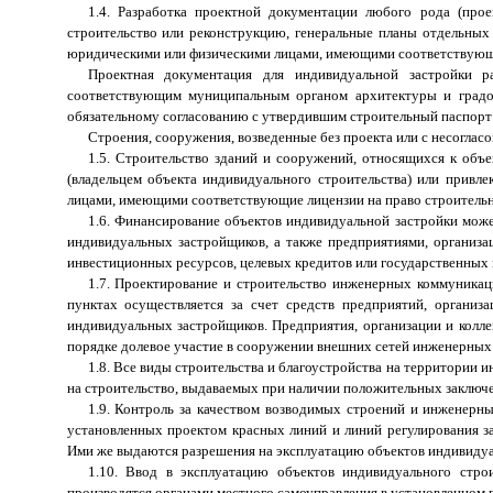
1.4. Разработка проектной документации любого рода (прое
строительство или реконструкцию, генеральные планы отдельных 
юридическими или физическими лицами, имеющими соответствующу
Проектная документация для индивидуальной застройки ра
соответствующим муниципальным органом архитектуры и градос
обязательному согласованию с утвердившим строительный паспорт
Строения, сооружения, возведенные без проекта или с несоглас
1.5. Строительство зданий и сооружений, относящихся к объ
(владельцем объекта индивидуального строительства) или прив
лицами, имеющими соответствующие лицензии на право строительн
1.6. Финансирование объектов индивидуальной застройки мож
индивидуальных застройщиков, а также предприятиями, организа
инвестиционных ресурсов, целевых кредитов или государственных
1.7. Проектирование и строительство инженерных коммуника
пунктах осуществляется за счет средств предприятий, организ
индивидуальных застройщиков. Предприятия, организации и колл
порядке долевое участие в сооружении внешних сетей инженерных с
1.8. Все виды строительства и благоустройства на территории
на строительство, выдаваемых при наличии положительных заключен
1.9. Контроль за качеством возводимых строений и инженерны
установленных проектом красных линий и линий регулирования з
Ими же выдаются разрешения на эксплуатацию объектов индивидуал
1.10. Ввод в эксплуатацию объектов индивидуального стро
производятся органами местного самоуправления в установленном 