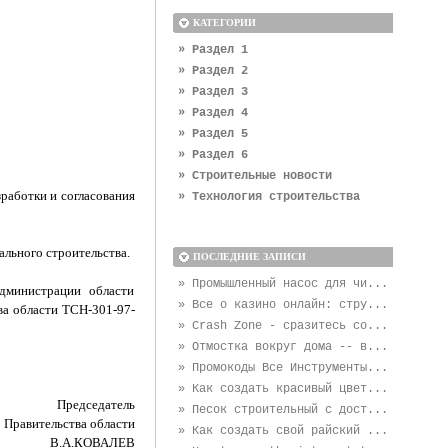
КАТЕГОРИИ
» Раздел 1
» Раздел 2
» Раздел 3
» Раздел 4
» Раздел 5
» Раздел 6
» Строительные новости
работки и согласования
» Технология строительства
льного строительства.
ПОСЛЕДНИЕ ЗАПИСИ
» Промышленный насос для чи...
дминистрации области
» Все о казино онлайн: стру...
ва области ТСН-301-97-
» Crash Zone - сразитесь со...
» Отмостка вокруг дома -- в...
» Промокоды Все Инструменты...
» Как создать красивый цвет...
Председатель
» Песок строительный с дост...
Правительства области
» Как создать свой райский ...
В.А.КОВАЛЕВ