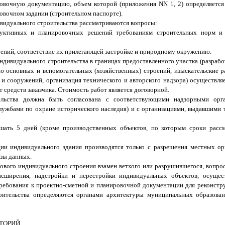
овочную документацию, объем которой (приложения NN 1, 2) определяется
овочном задании (строительном паспорте).
ивидуального строительства рассматриваются вопросы:
труктивных и планировочных решений требованиям строительных норм и
оений, соответствие их прилегающей застройке и природному окружению.
ндивидуального строительства в границах предоставленного участка (разрабо
ю основных и вспомогательных (хозяйственных) строений, изыскательские 
й и сооружений, организация технического и авторского надзора) осуществл
средств заказчика. Стоимость работ является договорной.
ельства должна быть согласована с соответствующими надзорными орга
службами по охране исторического наследия) и с организациями, выдавшими 
шать 5 дней (кроме производственных объектов, по которым сроки расс
ации индивидуального здания производятся только с разрешения местных о
азы данных.
нового индивидуального строения взамен ветхого или разрушившегося, вопро
расширения, надстройки и перестройки индивидуальных объектов, осущес
ребования к проектно-сметной и планировочной документации для реконстр
роительства определяются органами архитектуры муниципальных образова
ИТОРИЙ