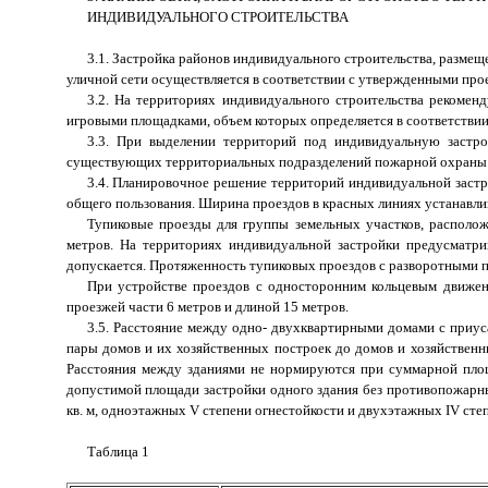
ИНДИВИДУАЛЬНОГО СТРОИТЕЛЬСТВА
3.1. Застройка районов индивидуального строительства, разме
уличной сети осуществляется в соответствии с утвержденными про
3.2. На территориях индивидуального строительства рекомен
игровыми площадками, объем которых определяется в соответстви
3.3. При выделении территорий под индивидуальную застр
существующих территориальных подразделений пожарной охраны
3.4. Планировочное решение территорий индивидуальной застр
общего пользования. Ширина проездов в красных линиях устанавли
Тупиковые проезды для группы земельных участков, располо
метров. На территориях индивидуальной застройки предусматри
допускается. Протяженность тупиковых проездов с разворотными п
При устройстве проездов с односторонним кольцевым движе
проезжей части 6 метров и длиной 15 метров.
3.5. Расстояние между одно- двухквартирными домами с приус
пары домов и их хозяйственных построек до домов и хозяйственн
Расстояния между зданиями не нормируются при суммарной площ
допустимой площади застройки одного здания без противопожарных
кв. м, одноэтажных V степени огнестойкости и двухэтажных IV степе
Таблица 1