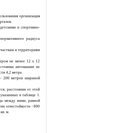
ользования организация
рталов.
 детскими и спортивно-
нормативного радиуса
участкам и территориям
ером не менее 12 х 12
 стоянки автомашин не
ти 4,2 метра.
 - 200 метров шириной
ся; расстояния от этой
указанных в таблице 1.
дь между ними, равной
ни огнестойкости - 800
кв. м.