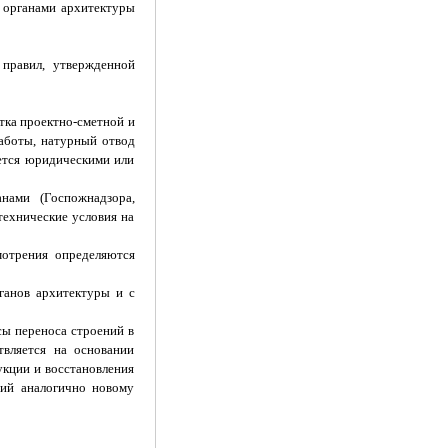
 органами архитектуры
 правил, утвержденной
тка проектно-сметной и
работы, натурный отвод
яется юридическими или
нами (Госпожнадзора,
технические условия на
мотрения определяются
рганов архитектуры и с
сы переноса строений в
твляется на основании
укции и восстановления
ний аналогично новому