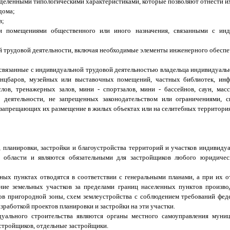
еленными типологическими характеристиками, которые позволяют отнести их 
дома;
в;
и помещениями общественного или иного назначения, связанными с инд
й трудовой деятельности, включая необходимые элементы инженерного обеспе
связанные с индивидуальной трудовой деятельностью владельца индивидуаль
 танцбаров, музейных или выставочных помещений, частных библиотек, ин
ов, тренажерных залов, мини - спортзалов, мини - бассейнов, саун, масс
 деятельности, не запрещенных законодательством или ограничениями, 
 запрещающих их размещение в жилых объектах или на селитебных территория
 планировки, застройки и благоустройства территорий и участков индивидуа
ой области и являются обязательными для застройщиков любого юридиче
нных пунктах отводятся в соответствии с генеральными планами, а при их о
ение земельных участков за пределами границ населенных пунктов произво
ов пригородной зоны, схем землеустройства с соблюдением требований фед
зработкой проектов планировки и застройки на эти участки.
идуального строительства являются органы местного самоуправления муни
астройщиков, отдельные застройщики.