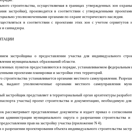
льного строительства, осуществляемая в границах утвержденных зон охран
ния застройки), производится в соответствии с утвержденными проектам
ециально уполномоченными органами по охране исторического наследия.
ществляться в соответствии с проектами этих зон с учетом сервитутов
 и саннадзора.
НТАЦИИ
ением застройщика о предоставлении участка для индивидуального строи
авления муниципальных образований области.
аселенных пунктов предоставляются в порядке, устанавливаемом федеральным
денными проектами планировки и застройки этих территорий.
о строительства устанавливается органами местного самоуправления. Разреш
нов, выдают уполномоченные органами местного самоуправления муни
ный застройщик представляет в территориальный орган архитектуры разработ
 паспорта участка) проект строительства и документацию, необходимую дл
рок рассматривает представленные документы и издает приказ о согласовани
ния администрации муниципального округа о разрешении строительства и 
предоставлении прав на застройку участка (приложение N 4).
га о разрешении проектирования объекта индивидуального строительства заст