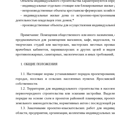
Объекты индивидуального строительства характеризуются опред
- индивидуальные отдельно стоящие или блокированные жилые 
- непроизводственные объекты крестьянско-фермерских хозяйст
- индивидуальные жилые дома со встроенно-пристроенным
деятельностью владельцев этих домов;*
- производственные объекты для осуществления индивидуально
Примечание: Помещения общественного или иного назначения, 
предназначаться для размещения магазинов, кафе, видеозалов,
творческих студий или мастерских, мастерских местных промысл
врачебных кабинетов, парикмахерских и других целей и видов
противопожарных, санитарных, экологических и иных требований,
1. ОБЩИЕ ПОЛОЖЕНИЯ
1.1. Настоящие нормы устанавливают порядок проектирования,
городах, поселках и сельских населенных пунктах Ярославск
собственности.
1.2. Территории для индивидуального строительства в населе
первоочередного строительства или эскизами застройки. Выдел
порядке на основе схем и проектов районной планировки, проект
земельного законодательства, нормативных актов с последующей ра
1.3. Заказчиками проектно-изыскательских работ для индив
области, предприятия, организации, коллективы индивидуальных з