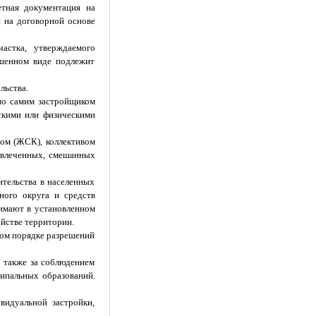
етная документация на
я на договорной основе
астка, утверждаемого
ршенном виде подлежит
льства.
нно самим застройщиком
скими или физическими
вом (ЖСК), коллективом
ривлеченных, смешанных
тельства в населенных
ного округа и средств
имают в установленном
ойстве территории.
ном порядке разрешений
а также за соблюдением
ципальных образований.
видуальной застройки,