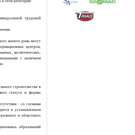
к этой категории:
ивидуальной трудовой
чения.
ного жилого дома могут
формационных центров,
ажных, косметических,
связанными с наличием
х.
льного строительства в
ского статуса и формы
тсутствии - со схемами
дится в установленном
ерального и областного
ципальных образований