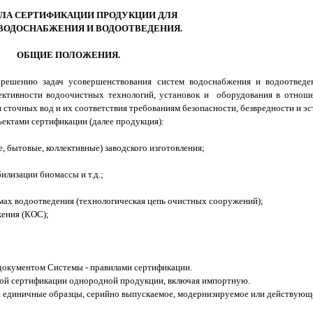
ВИЛА СЕРТИФИКАЦИИ ПРОДУКЦИИ ДЛЯ
ВОДОСНАБЖЕНИЯ И ВОДООТВЕДЕНИЯ.
ОБЩИЕ ПОЛОЖЕНИЯ.
 решению задач усовершенствования систем водоснабжения и водоотведе
ективности водоочистных технологий, установок и оборудования в отнош
 сточных вод и их соответствия требованиям безопасности, безвредности и э
ектами сертификации (далее продукция):
 бытовые, коллективные) заводского изготовления;
лизации биомассы и т.д.;
мах водоотведения (технологическая цепь очистных сооружений);
жения (КОС);
документом Системы - правилами сертификации.
ной сертификации однородной продукции, включая импортную.
 единичные образцы, серийно выпускаемое, модернизируемое или действующ