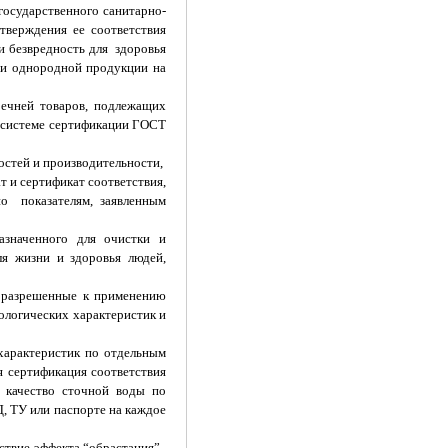
государственного санитарно-
верждения ее соответствия
и безвредность для здоровья
ции однородной продукции на
речней товаров, подлежащих
в системе сертификации ГОСТ
ностей и производительности,
 и сертификат соответствия,
по показателям, заявленным
азначенного для очистки и
ля жизни и здоровья людей,
, разрешенные к применению
ологических характеристик и
 характеристик по отдельным
я сертификация соответствия
 качество сточной воды по
, ТУ или паспорте на каждое
ствие эффекта “обрастания”.