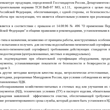
менклатуре продукции, определенной Госстандартом России, Департаментом 
строительными нормами ТСН ВиВ-97 МО, п.1.11, проводится с целью подт
Российской Федерации, обеспечивающих, с одной стороны, ее безопасность 
аботы при эксплуатации, что является обязательным условием при реализа
ляется в соответствии с приказом от 14.08.96 № 496 "О применении Пе
ийской Федерации" и общими правилами и рекомендациями, установленными 
о типа и назначения, независимо от принципа работы, конструктивных особен
 испытания и получить для системы водоснабжения гигиенический сертификат
нолого-гигиенический сертификат) требованиям действующих стандартов 
 водоотведения (централизованных, местных и индивидуальных).
х подтверждению при обязательной сертификации оборудования, предн
кументы, устанавливающие показатели ее безопасности и безвредности д
зделе 3.
ь другие методики контроля качества воды, метрологически аттестованные
етодики, разрешенные Минздравом России, при условии соблюдения их метр
становленных ПДК.
и обеззараживания хозяйственно-питьевых и сточных вод или улучшения их
кументах (НД), технических условиях (ТУ) и паспорте изделия, обязательна
верждения заявленной эффективности очистки, обеспечивающей требуемое
ние регламентированного срока службы, который должен быть установлен в НД
но-питьевого водоснабжения и оборотного водопользования, проверяют отсут