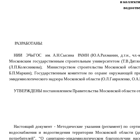
и коллект
водоотве
РАЗРАБОТАНЫ:
НИИ ЭЧиГОС им. А.Н.Сысина РАМН (Ю.А.Рахманин, д.т.н., чл.-кор
Московским государственным строительным университетом (Т.В.Дятл
(Л.П.Колесникова); Министерством строительства Московской област
Б.П.Маркин); Государственным комитетом по охране окружающей при
эмидемиологического надзора Московской области (О.Л.Гавриленко, О.А
УТВЕРЖДЕНЫ постановлением Правительства Московской области от 
Настоящий документ - Методические указания (регламент) по серти
водоснабжения и водоотведения территории Московской области (д
потребителей”, “О санитарно-эпидемиологическом благополучии на