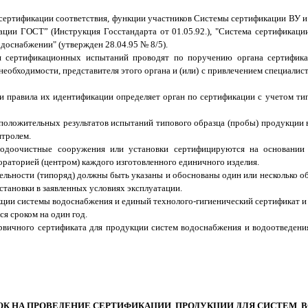
е сертификации соответствия, функции участников Системы сертификации ВУ 
ции ГОСТ” (Инструкция Госстандарта от 01.05.92.), "Система сертификаци
доснабжении" (утвержден 28.04.95 № 8/5).
ия сертификационных испытаний проводят по поручению органа сертифик
еобходимости, представителя этого органа и (или) с привлечением специалис
 правила их идентификации определяет орган по сертификации с учетом тип
 положительных результатов испытаний типового образца (пробы) продукции 
нтролем.
 водоочистные сооружения или установки сертифицируются на основании 
раторией (центром) каждого изготовленного единичного изделия.
тельности (типоряд) должны быть указаны и обоснованы один или несколько
тановки в заявленных условиях эксплуатации.
укции системы водоснабжения и единый технолого-гигиенический сертификат и
я сроком на один год.
ервичного сертификата для продукции систем водоснабжения и водоотведени
АЯВОК НА ПРОВЕДЕНИЕ СЕРТИФИКАЦИИ ПРОДУКЦИИ ДЛЯ СИСТЕМ