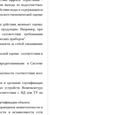
 на выходе из водоочистных
ействии воды и содержащихся
нолого-гигиенической оценке
а действия, включает оценку
 продукцию. Например, при
 соответствие требованиям
ческих приборов”.
повлечь за собой смешивание
ксной оценке соответствия и
аккредитованными в Системе
купности соответствия всех
ем и органами сертификации
ых устройств. Номенклатура
оответствии с НД или ТУ на
ртификации объекта.
принципов компетентности и
ости и независимости сети