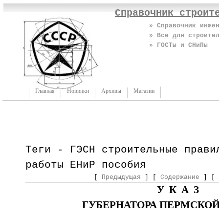
Справочник строит
» Справочник инже
» Все для строите
» ГОСТы и СНиПы
Главная
Новинки
Архивы
Магазин
Теги - ГЭСН строительные прави
работы ЕНиР пособия
[
Предыдущая
] [
Содержание
] [
У К А З
ГУБЕРНАТОРА ПЕРМСКОЙ