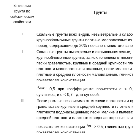
Категория
грунта по
Грунты
сейсмическим
свойствам
I
Скальные грунты всех видов, невыветрелые и слаб
крупнообломочные грунты плотные маловлажные из
пород, содержащие до 30% песчано-глинистого запо
II
Скальные грунты выветрелые и сильновыветрелые;
крупнообломочные грунты, за исключением отнесенны
пески гравелистые, крупные и средней крупности пл
плотности маловлажные и влажные, пески мелкие и
плотные и средней плотности маловлажные, глинист
показателем консистенции
0,5 при коэффициенте пористости е < 0,
суглинков, и е < 0,7 - для супесей.
III
Пески рыхлые независимо от степени влажности и к
гравелистые крупные и средней крупности плотные 
плотности водонасыщенные; пески мелкие и пылева
средней плотности влажные и водонасыщенные; гли
показателем консистенции
> 0,5; глинистые грун
показателем консистенции