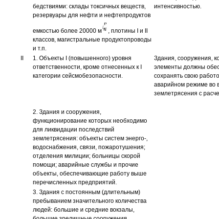
бедствиями: склады токсичных веществ,
интенсивностью.
резервуары для нефти и нефтепродуктов
емкостью более 20000 м
, плотины I и II
классов, магистральные продуктопроводы
и т.п.
II
1. Объекты I (повышенного) уровня
Здания, сооружения, к
ответственности, кроме отнесенных к I
элементы должны обес
категории сейсмобезопасности.
сохранять свою работ
аварийном режиме во 
землетрясения с расч
2. Здания и сооружения,
функционирование которых необходимо
для ликвидации последствий
землетрясения: объекты систем энерго-,
водоснабжения, связи, пожаротушения;
отделения милиции; больницы скорой
помощи; аварийные службы и прочие
объекты, обеспечивающие работу выше
перечисленных предприятий.
3. Здания с постоянным (длительным)
пребыванием значительного количества
людей: большие и средние вокзалы,
большие зрелищные сооружения,