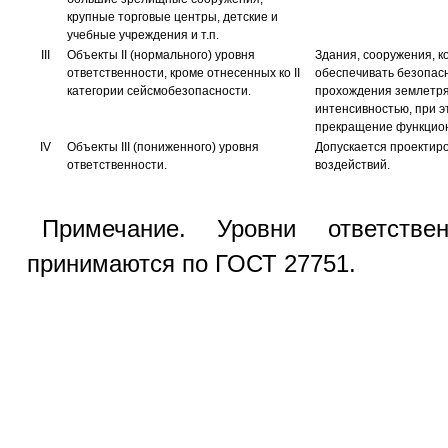
крупные торговые центры, детские и
учебные учреждения и т.п.
III
Объекты II (нормального) уровня
Здания, сооружения, к
ответственности, кроме отнесенных ко II
обеспечивать безопасн
категории сейсмобезопасности.
прохождения землетря
интенсивностью, при э
прекращение функцион
IV
Объекты III (пониженного) уровня
Допускается проектиро
ответственности.
воздействий.
Примечание. Уровни ответстве
принимаются по ГОСТ 27751.