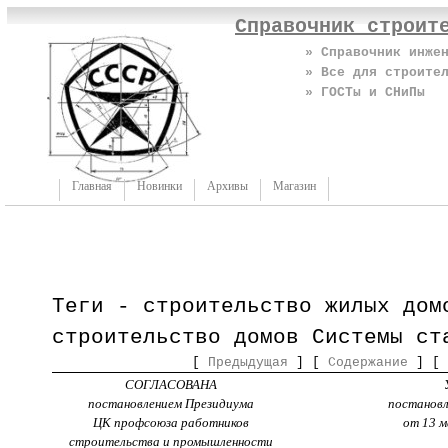
Справочник строит
» Справочник инже
» Все для строите
» ГОСТы и СНиПы
Главная
Новинки
Архивы
Магазин
Теги - строительство жилых дом
строительство домов Системы ст
[
Предыдущая
] [
Содержание
] [
СОГЛАСОВАНА
постановлением Президиума
постановл
ЦК профсоюза работников
от 13 м
строительства и промышленности