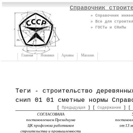
Справочник строит
» Справочник инже
» Все для строите
» ГОСТы и СНиПы
Главная
Новинки
Архивы
Магазин
Теги - строительство деревянны
снип 01 01 сметные нормы Справ
[
Предыдущая
] [
Содержание
] [
СОГЛАСОВАНА
постановлением Президиума
постановл
ЦК профсоюза работников
от 13 м
строительства и промышленности