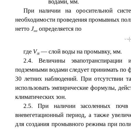
водами, мм.
При наличии на оросительной сист
необходимости проведения промывных пол
нетто
J
определяется по
nnt
где
V
— слой воды на промывку, мм.
lR
2.4. Величины эвапотранспирации 
подземными водами следует принимать по
30 летних наблюдений. При отсутствии т
использовать эмпирические формулы, дей
климатических зон.
2.5. При наличии засоленных поч
вневегетационный период, а также увели
для создания промывного режима при поли