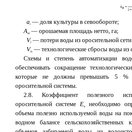
a
— доля культуры в севообороте;
i
A
— орошаемая площадь нетто, га;
nt
V
— потери воды из оросительной сети
l
V
— технологические сбросы воды из о
ls
Схемы и степень автоматизации вод
обеспечивать сокращение технологическ
которые не должны превышать 5 % в
оросительной системы.
2.8. Коэффициент полезного ис
оросительной системе
Е
необходимо опр
a
объема полезно используемой воды на по
водном балансе сельскохозяйственных 
объемов забираемой воды из водоис