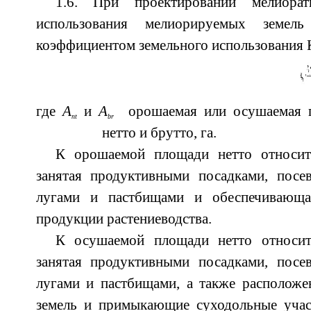
1.6. При проектировании мелиорат
использования мелиорируемых земель
коэффициентом земельного использования 
где
A
и
A
орошаемая или осушаемая пл
nt
br
нетто и брутто, га.
К орошаемой площади нетто относит
занятая продуктивными посадками, посе
лугами и пастбищами и обеспечивающа
продукции растениеводства.
К осушаемой площади нетто относит
занятая продуктивными посадками, посе
лугами и пастбищами, а также располож
земель и примыкающие суходольные уча