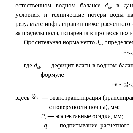
естественном водном балансе
d
в данн
wb
условиях и технические потери воды 
результате инфильтрации ниже расчетного 
за пределы поля, испарения в процессе поли
Оросительная норма нетто
J
определяе
nnt
где
d
— дефицит влаги в водном балан
wb
формуле
здесь
— эвапотранспирация (транспирац
с поверхности почвы), мм;
Р
— эффективные осадки, мм;
е
q
— подпитывание расчетного 