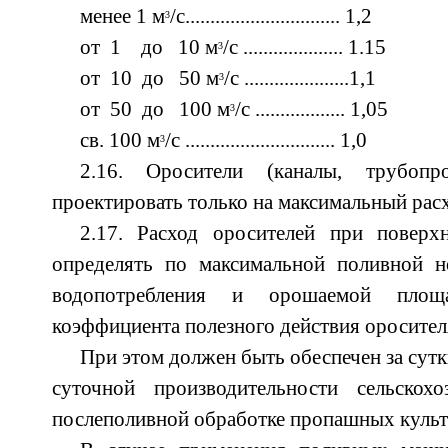
менее 1 м
/с............................... 1,2
3
от 1 до 10 м
/с .................... 1.15
3
от 10 до 50 м
/с .....................1,1
3
от 50 до 100 м
/с .................. 1,05
3
св. 100 м
/с .............................. 1,0
3
2.16. Оросители (каналы, трубопр
проектировать только на максимальный рас
2.17. Расход оросителей при поверх
определять по максимальной поливной 
водопотребления и орошаемой пло
коэффициента полезного действия оросител
При этом должен быть обеспечен за сут
суточной производительности сельскох
послеполивной обработке пропашных культ