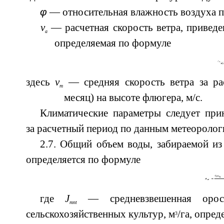
φ
— относительная влажность воздуха п
v
— расчетная скорость ветра, приведе
a
определяемая по формуле
здесь
v
— средняя скорость ветра за рас
m
месяц) на высоте флюгера, м/с.
Климатические параметры следует при
за расчетный период по данным метеоролог
2.7. Общий объем воды, забираемой и
определяется по формуле
где
J
— средневзвешенная ороси
mnt
сельскохозяйственных культур, м
/га, опре
3