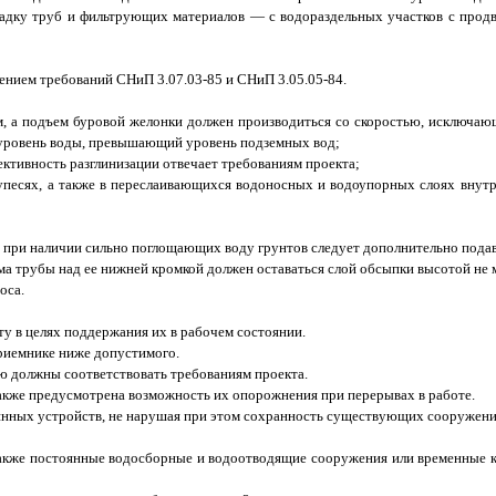
ладку труб и фильтрующих материалов — с водораздельных участков с прод
нием требований СНиП 3.07.03-85 и СНиП 3.05.05-84.
м, а подъем буровой желонки должен производиться со скоростью, исключаю
ь уровень воды, превышающий уровень подземных вод;
ктивность разглинизации отвечает требованиям проекта;
упесях, а также в переслаивающихся водоносных и водоупорных слоях внут
 при наличии сильно поглощающих воду грунтов следует дополнительно подава
 трубы над ее нижней кромкой должен оставаться слой обсыпки высотой не м
оса.
у в целях поддержания их в рабочем состоянии.
риемнике ниже допустимого.
ю должны соответствовать требованиям проекта.
акже предусмотрена возможность их опорожнения при перерывах в работе.
янных устройств, не нарушая при этом сохранность существующих сооружени
также постоянные водосборные и водоотводящие сооружения или временные ка