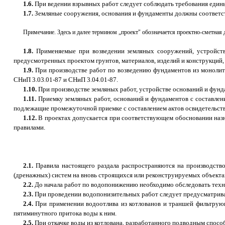
1.6.
При ведении взрывных работ следует соблюдать требования един
1.7.
Земляные сооружения, основания и фундаменты должны соответст
Примечание. Здесь и далее термином „проект" обозначается проектно-сметная 
1.8.
Применяемые при возведении земляных сооружений, устройстве
предусмотренных проектом грунтов, материалов, изделий и конструкций, 
1.9.
При производстве работ по возведению фундаментов из монолитно
СНиП 3.03.01-87 и СНиП 3.04.01-87.
1.10.
При производстве земляных работ, устройстве оснований и фунд
1.11.
Приемку земляных работ, оснований и фундаментов с составлени
подлежащие промежуточной приемке с составлением актов освидетельст
1.12.
В проектах допускается при соответствующем обосновании назн
правилами.
2.1.
Правила настоящего раздала распространяются на производств
(дренажных) систем на вновь строящихся или реконструируемых объектах
2.2.
До начала работ по водопонижению необходимо обследовать техн
2.3.
При проведении водопонизительных работ следует предусматрива
2.4.
При применении водоотлива из котлованов и траншей фильтрующ
пятиминутного притока воды к ним.
2.5.
При откачке воды из котлована, разработанного подводным способ