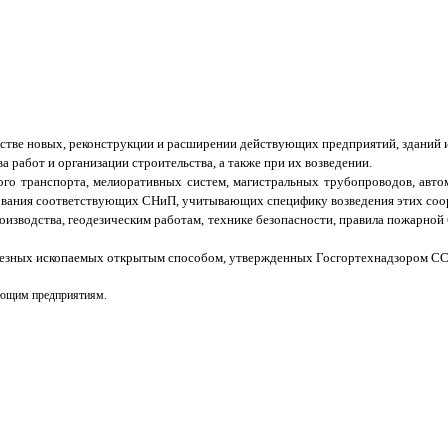
ьстве новых, реконструкции и расширении действующих предприятий, зданий 
работ и организации строительства, а также при их возведении.
ого транспорта, мелиоративных систем, магистральных трубопроводов, авт
ребования соответствующих СНиП, учитывающих специфику возведения этих со
изводства, геодезическим работам, технике безопасности, правила пожарной
олезных ископаемых открытым способом, утвержденных Госгортехнадзором СС
вающим предприятиям.