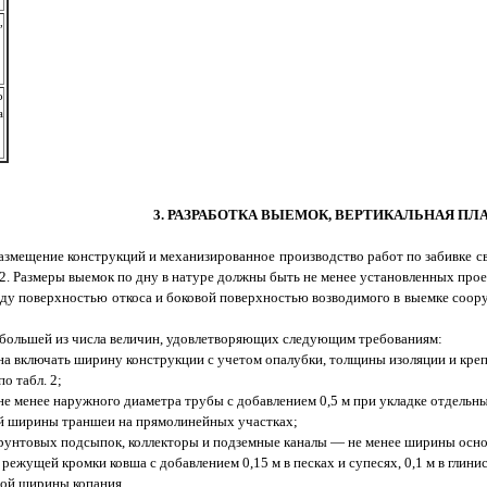
,
о
а
3. РАЗРАБОТКА ВЫЕМОК, ВЕРТИКАЛЬНАЯ П
змещение конструкций и механизированное производство работ по забивке с
3.2. Размеры выемок по дну в натуре должны быть не менее установленных прое
 поверхностью откоса и боковой поверхностью возводимого в выемке сооруже
большей из числа величин, удовлетворяющих следующим требованиям:
 включать ширину конструкции с учетом опалубки, толщины изоляции и крепл
о табл. 2;
не менее наружного диаметра трубы с добавлением 0,5 м при укладке отдельны
ой ширины траншеи на прямолинейных участках;
рунтовых подсыпок, коллекторы и подземные каналы — не менее ширины основ
ущей кромки ковша с добавлением 0,15 м в песках и супесях, 0,1 м в глинис
ой ширины копания.