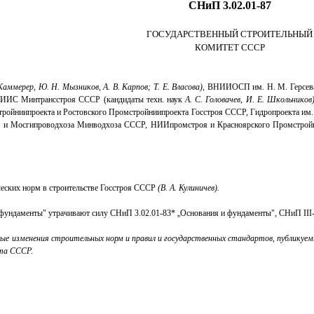
СНиП 3.02.01-87
ГОСУДАРСТВЕННЫЙ СТРОИТЕЛЬНЫЙ
КОМИТЕТ СССР
аммерер, Ю. Н. Мызников, А. В. Карпов; Т. Е. Власова),
ВНИИОСП им. Н. М. Герсеван
ИС Минтрансстроя СССР (кандидаты техн. наук
А. С. Головачев, И. Е. Школьников)
тройниипроекта и Ростовского Промстройниипроекта Госстроя СССР, Гидропроекта и
да и Мосгипроводхоза Минводхоза СССР, НИИпромстроя и Красноярского Промстр
ческих норм в строительстве Госстроя СССР
(В. А. Кулиничев).
 фундаменты" утрачивают силу СНиП 3.02.01-83*
„
Основания и
фундаменты",
СНиП III
ные
изменения строительных норм и правил и государственных стандартов,
публикуем
та
СССР.