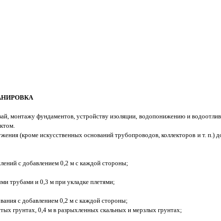
ЛАНИРОВКА
вай, монтажу фундаментов, устройству изоляции, водопонижению и водоотлив
ктом.
ния (кроме искусственных оснований трубопроводов, коллекторов и т. п.) до
ений с добавлением 0,2 м с каждой стороны;
ми трубами и 0,3 м при укладке плетями;
ания с добавлением 0,2 м с каждой стороны;
тых грунтах, 0,4 м в разрыхленных скальных и мерзлых грунтах;