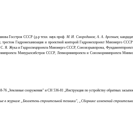
ова Госстроя СССР (д-р техн. наук проф.
М. И. Смородинов; А. А. Арсеньев;
кандидат
,
трестом Гидромеханизация и проектной конторой Гидромехпроект Минэнерго СССР
м. С. Я. Жука и Гидроспецпроекта Минэнерго СССР, Союзвзрывпрома, Фундаментпро
ойниипроекта Минуралсибстроя СССР, Ленморниипроекта и Союзморниипроекта М
-8-76
„
Земляные сооружения" и СН 536-81
„
Инструкция по
устройству обратных засыпок
ые в журнале „Бюллетень строительной техники", „Сборнике изменений
строительны