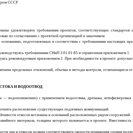
ором СССР.
лжны удовлетворять требованиям проектов, соответствующих стандартов и
лько по согласованию с проектной организацией и заказчиком.
 основаниях, подготовленных в соответствии с требованиями настоящих прав
руководствуясь требованиями СНиП 3.01.01-85 и справочным приложением 1.
вуясь рекомендуемым приложением 2. При необходимости в проекте допускает
величины предельных отклонений, объемы и методы контроля, отличающиеся 
СТОКА И ВОДООТВОД
м — водопонижению) с применением водоотлива, дренажа, иглофильтровых 
 уточнить расположение существующих подземных коммуникаций.
йчивости откосов котлована и оснований расположенных рядом сооружений.
авийного материала, толщина которого назначается в проекте. Вместимость
сти дна и откосов должна соответствовать скорости понижения уровня подзем