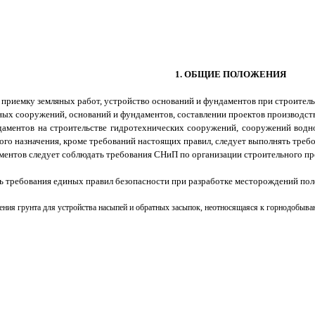
1. ОБЩИЕ ПОЛОЖЕНИЯ
приемку земляных работ, устройство оснований и фундаментов при строител
х сооружений, оснований и фундаментов, составлении проектов производства 
даментов на строительстве гидротехнических сооружений, сооружений водн
угого назначения, кроме требований настоящих правил, следует выполнять т
ментов следует соблюдать требования СНиП по организации строительного про
ть требования единых правил безопасности при разработке месторождений п
ения грунта для устройства насыпей и обратных засыпок, неотносящаяся к горнодобы