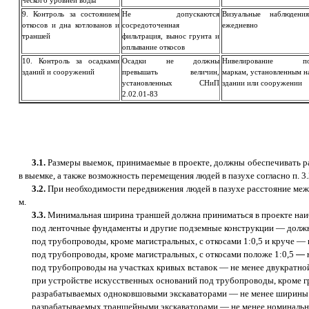
ческого уровней воды
9. Контроль за состоянием
Не допускаются
Визуальные наблюдения
откосов и дна котлованов и
сосредоточенная
ежедневно
траншей
фильтрация, вынос грунта и
оплывание откосов
10. Контроль за осадками
Осадки не должны
Нивелирование п
зданий и сооружений
превышать величин,
маркам, установленным н
установленных СНиП
здании или сооружении
2.02.01-83
3.1.
Размеры выемок, принимаемые в проекте, должны обеспечивать ра
в выемке, а также возможность перемещения людей в пазухе согласно п. 
3.2.
При необходимости передвижения людей в пазухе расстояние между
м.
3.3.
Минимальная ширина траншей должна приниматься в проекте наи
под ленточные фундаменты и другие подземные конструкции — должна
под трубопроводы, кроме магистральных, с откосами 1:0,5 и круче — п
под трубопроводы, кроме магистральных, с откосами положе 1:0,5
—
под трубопроводы на участках кривых вставок — не менее двукратн
при устройстве искусственных оснований под трубопроводы, кроме г
разрабатываемых одноковшовыми экскаваторами — не менее ширины реж
разрабатываемых траншейными экскаваторами — не менее номинальн