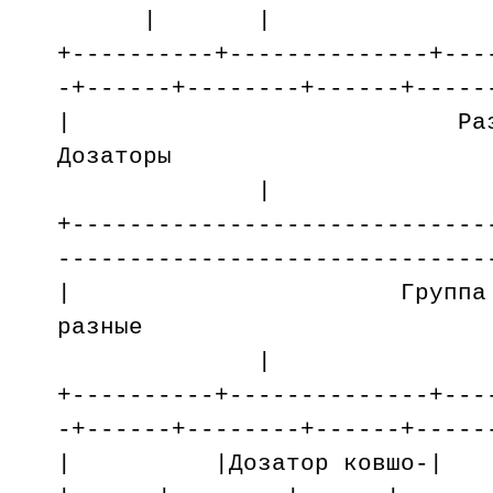
| |
+----------+--------------+---
-+------+--------+------+-----
| Раздел 
Дозато
|
+-----------------------------
------------------------------
| Группа 14. Д
разные
|
+----------+--------------+---
-+------+--------+------+-----
| |Дозатор ко