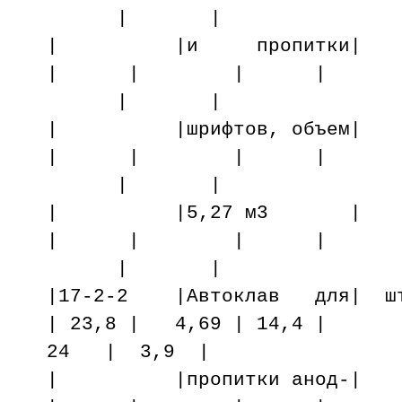
| |
| |и пропит
| | | |
| |
| |шрифтов, о
| | | |
| |
| |5,27 м3
| | | |
| |
|17-2-2 |Автоклав для| шт
| 23,8 | 4,69 | 14,4 |
24 | 3,9 |
| |пропитки а