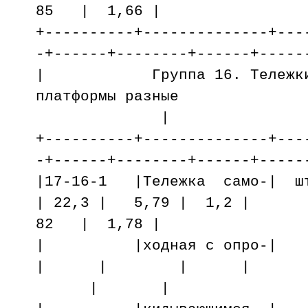
85 | 1,66 |
+----------+--------------+---
-+------+--------+------+-----
| Группа 16. Тележки, 
платформы разные
|
+----------+--------------+---
-+------+--------+------+-----
|17-16-1 |Тележка само-| ш
| 22,3 | 5,79 | 1,2 |
82 | 1,78 |
| |ходная с о
| | | |
| |