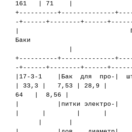
161 | 71 |
+----------+--------------+---
-+------+--------+------+-----
| Группа
Бак
|
+----------+--------------+---
-+------+--------+------+-----
|17-3-1 |Бак для про-| ш
| 33,3 | 7,53 | 28,9 |
64 | 8,56 |
| |питки элек
| | | |
| |
| |дов, диам