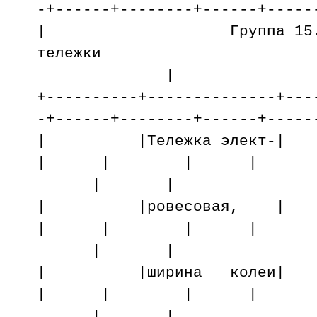
-+------+--------+------+-----
| Группа 15. Дози
тележки
|
+----------+--------------+---
-+------+--------+------+-----
| |Тележка эл
| | | |
| |
| |ровесовая
| | | |
| |
| |ширина ко
| | | |
| |