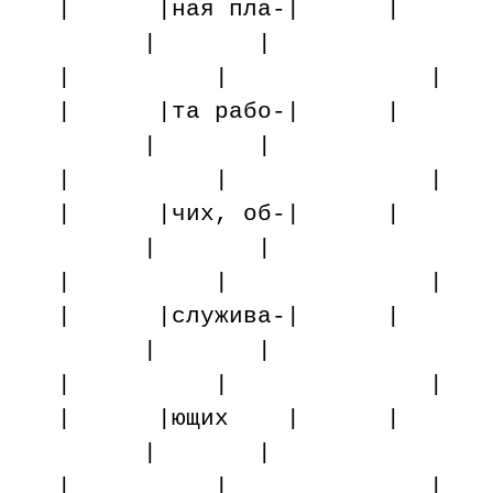
| |ная пла-| |
| |
| | |
| |та рабо-| |
| |
| | |
| |чих, об-| |
| |
| | |
| |служива-| |
| |
| | |
| |ющих | |
| |
| | |