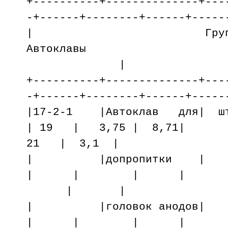
+----------+--------------+---
-+------+--------+------+-----
| Группа 
Автокла
|
+----------+--------------+---
-+------+--------+------+-----
|17-2-1 |Автоклав для| шт
| 19 | 3,75 | 8,71|
21 | 3,1 |
| |допропитк
| | | |
| |
| |головок ан
| | | |