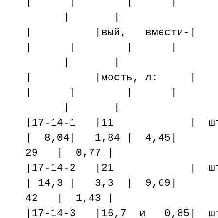
| | | |
| |
| |вый, вмес
| | | |
| |
| |мость, л
| | | |
| |
|17-14-1 |11 | шт. |
| 8,04| 1,84 | 4,45|
29 | 0,77 |
|17-14-2 |21 | шт. |
| 14,3 | 3,3 | 9,69|
42 | 1,43 |
|17-14-3 |16,7 и 0,85| шт