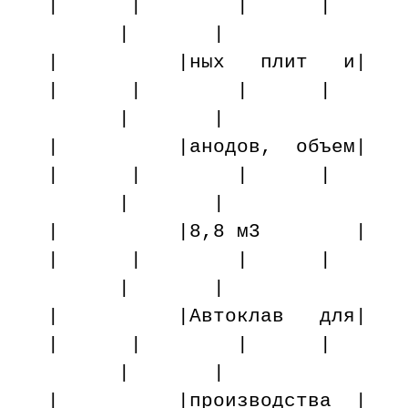
| | | |
| |
| |ных плит
| | | |
| |
| |анодов, об
| | | |
| |
| |8,8 м3
| | | |
| |
| |Автоклав 
| | | |
| |
| |производст