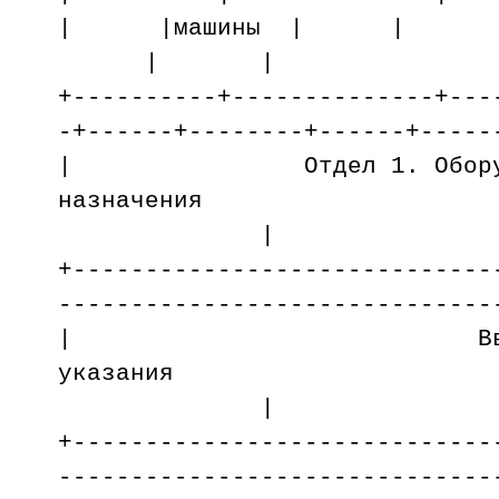
| |машины | |
| |
+----------+--------------+---
-+------+--------+------+-----
| Отдел 1. Оборудова
назначения
|
+-----------------------------
------------------------------
| Вводн
указан
|
+-----------------------------
------------------------------