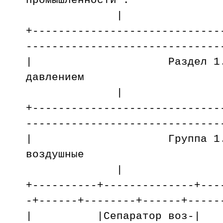
промышлен
|
+-----------------------------
------------------------------
| Раздел 1. Аппа
давлением
|
+-----------------------------
------------------------------
| Группа 1. Сеп
воздушные
|
+----------+--------------+---
-+------+--------+------+-----
| |Сепаратор 