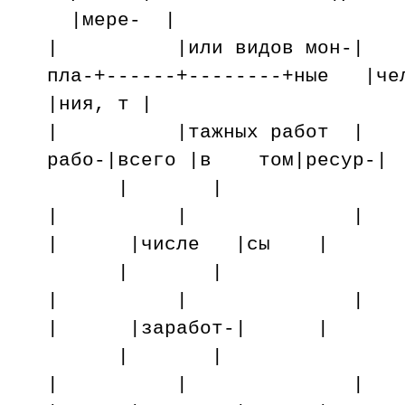
|мере- |
| |или видов мон-
пла-+------+--------+ные |че
|ния, т |
| |тажных работ 
рабо-|всего |в том|ресур-|
| |
| | | |
| |числе |сы |
| |
| | |
| |заработ-| |
| |
| | |