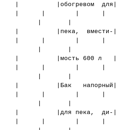
| |обогревом 
| | | |
| |
| |пека, вмес
| | | |
| |
| |мость 600
| | | |
| |
| |Бак напор
| | | |
| |
| |для пека, 
| | | |