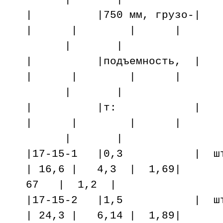
| |750 мм, гр
| | | |
| |
| |подъемност
| | | |
| |
| |т: 
| | | |
| |
|17-15-1 |0,3 | шт. 
| 16,6 | 4,3 | 1,69|
67 | 1,2 |
|17-15-2 |1,5 | шт. 
| 24,3 | 6,14 | 1,89|