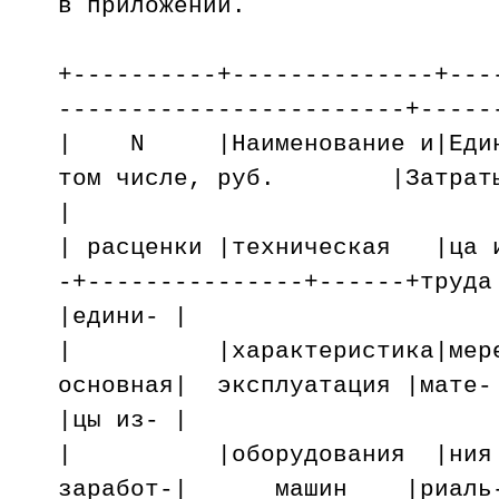
в приложении.
+----------+--------------+---
------------------------+-----
| N |Наименование и|Ед
том числе, руб. |Затраты
|
| расценки |техническая |ца и
-+---------------+------+труда
|едини- |
| |характеристика|мере
основная| эксплуатация |мате-
|цы из- |
| |оборудования |ния
заработ-| машин |риаль-