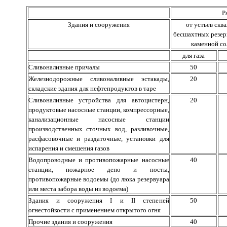
Р
Здания и сооружения
от устьев скв
бесшахтных резер
каменной со
для газа
Сливоналивные причалы
50
Железнодорожные сливоналивные эстакады,
20
складские здания для нефтепродуктов в таре
Сливоналивные устройства для автоцистерн,
20
продуктовые насосные станции, компрессорные,
канализационные насосные станции
производственных сточных вод, разливочные,
расфасовочные и раздаточные, установки для
испарения и смешения газов
Водопроводные и противопожарные насосные
40
станции, пожарное депо и посты,
противопожарные водоемы (до люка резервуара
или места забора воды из водоема)
Здания и сооружения I и II степеней
50
огнестойкости с применением открытого огня
Прочие здания и сооружения
40