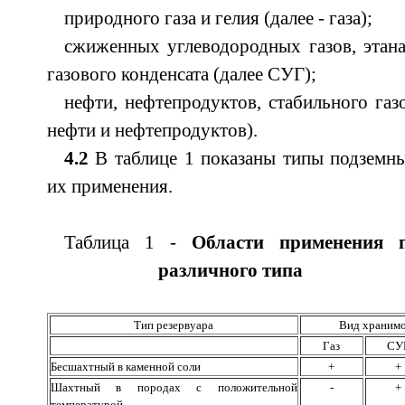
природного газа и гелия (далее - газа);
сжиженных углеводородных газов, этана,
газового конденсата (далее СУГ);
нефти, нефтепродуктов, стабильного газо
нефти и нефтепродуктов).
4.2
В таблице 1 показаны типы подземны
их применения.
Таблица 1 -
Области применения п
различного типа
Тип резервуара
Вид хранимо
Газ
СУ
Бесшахтный в каменной соли
+
+
Шахтный в породах с положительной
-
+
температурой