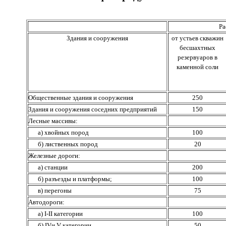
Ра
Здания и сооружения
от устьев скважин
бесшахтных
резервуаров в
каменной соли
Общественные здания и сооружения
250
Здания и сооружения соседних предприятий
150
Лесные массивы:
а) хвойных пород
100
б) лиственных пород
20
Железные дороги:
а) станции
200
б) разъезды и платформы;
100
в) перегоны
75
Автодороги:
а) I-II категории
100
б) IVи V категории
50