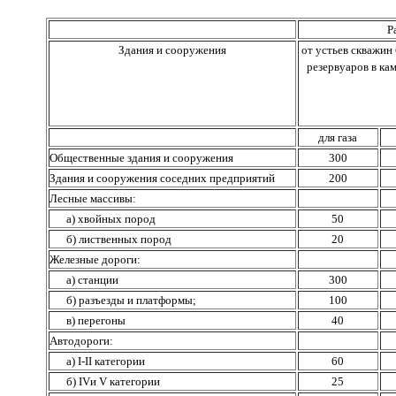
Р
Здания и сооружения
от устьев скважин
резервуаров в ка
для газа
Общественные здания и сооружения
300
Здания и сооружения соседних предприятий
200
Лесные массивы:
а) хвойных пород
50
б) лиственных пород
20
Железные дороги:
а) станции
300
б) разъезды и платформы;
100
в) перегоны
40
Автодороги:
а) I-II категории
60
б) IVи V категории
25